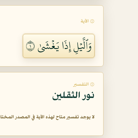
۞ الآية
وَٱلَّيۡلِ إِذَا يَغۡشَىٰ ١
۞ التفسير
نور الثقلين
لا يوجد تفسير متاح لهذه الآية في المصدر المختار