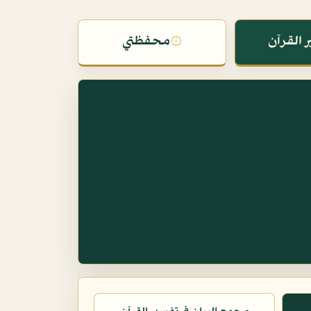
 القرآن
۞
محفظتي