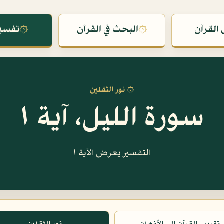
القرآن
۞
البحث في القرآن
۞
تفسير
۞ نور الثقلين
سورة الليل، آية ١
التفسير يعرض الآية ١