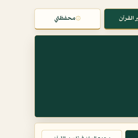
 القرآن
۞
محفظتي