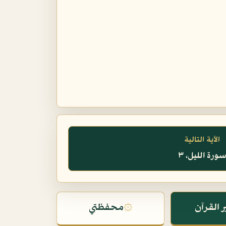
الآية التالية
ورة الليل، ٣
 القرآن
۞
محفظتي