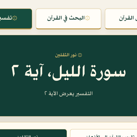
القرآن
۞
البحث في القرآن
۞
تفسير
۞ نور الثقلين
سورة الليل، آية ٢
التفسير يعرض الآية ٢