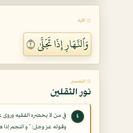
۞ الآية
وَٱلنَّهَارِ إِذَا تَجَلَّىٰ ٢
۞ التفسير
نور الثقلين
في من لا يحضره الفقيه وروى عل
٤
وقوله عز وجل: " و النجم إذا 