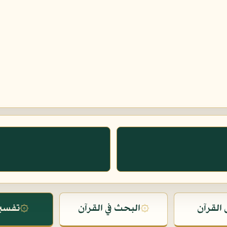
س
القرآن
۞
البحث في القرآن
۞
تفسير