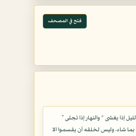
فتح في المصحف
ل إذا يغشى * والنهار إذا تجلى "
بما شاء، وليس لخلقه أن يقسموا الا