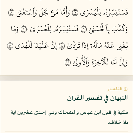
فَسَنُيَسِّرُهُۥ لِلۡيُسۡرَىٰ ٧
وَأَمَّا مَنۢ بَخِلَ وَٱسۡتَغۡنَىٰ ٨
وَكَذَّبَ بِٱلۡحُسۡنَىٰ ٩
فَسَنُيَسِّرُهُۥ لِلۡعُسۡرَىٰ ١٠
وَمَا
يُغۡنِي عَنۡهُ مَالُهُۥٓ إِذَا تَرَدَّىٰٓ ١١
إِنَّ عَلَيۡنَا لَلۡهُدَىٰ ١٢
وَإِنَّ لَنَا لَلۡأٓخِرَةَ وَٱلۡأُولَىٰ ١٣
۞ التفسير
التبيان في تفسير القرآن
مكية في قول ابن عباس والضحاك وهي إحدى عشرون آية
بلا خلاف.