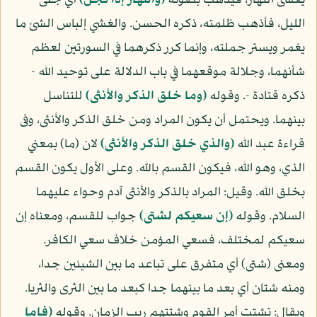
يغشى النهار، فيذهب بضوئه
(والنهار إذا تجل)
أي جلى
الليل، فأذهب ظلمته، ذكره الحسن. والغشي إلباس الشئ ما
يغمر ويستر جملته، وإنما كرر ذكرهما في السورتين لعظم
شأنهما، وجلالة موقعهما في باب الدلالة على توحيد الله -
ذكره قتادة -. وقوله
(وما خلق الذكر والأنثى)
للتناسل
بينهما. ويحتمل أن يكون المراد ومن خلق الذكر والأنثى، وفى
قراءة عبد الله
(والذي خلق الذكر والأنثى)
لان (ما) بمعني
الذي، وهو الله، فيكون القسم بالله. وعلى الأول يكون القسم
بخلق الله. وقيل: المراد بالذكر والأنثى آدم وحواء عليهما
السلام. وقوله
(إن سعيكم لشتى)
جواب للقسم، ومعناه إن
سعيكم لمختلف، فسعي المؤمن خلاف سعي الكافر.
ومعنى (شتى) أي متفرق على تباعد ما بين الشيئين جدا،
ومنه شتان أي بعد ما بينهما جدا كبعد ما بين الثرى والثريا.
ويقال: تشتت أمر القوم وشتتهم ريب الزمان. وقوله
(فاما