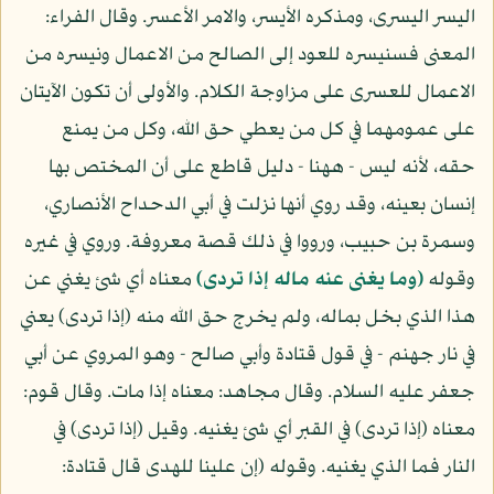
اليسر اليسرى، ومذكره الأيسر، والامر الأعسر. وقال الفراء:
المعنى فسنيسره للعود إلى الصالح من الاعمال ونيسره من
الاعمال للعسرى على مزاوجة الكلام. والأولى أن تكون الآيتان
على عمومهما في كل من يعطي حق الله، وكل من يمنع
حقه، لأنه ليس - ههنا - دليل قاطع على أن المختص بها
إنسان بعينه، وقد روي أنها نزلت في أبي الدحداح الأنصاري،
وسمرة بن حبيب، ورووا في ذلك قصة معروفة. وروي في غيره
وقوله
(وما يغنى عنه ماله إذا تردى)
معناه أي شئ يغني عن
هذا الذي بخل بماله، ولم يخرج حق الله منه (إذا تردى) يعني
في نار جهنم - في قول قتادة وأبي صالح - وهو المروي عن أبي
جعفر عليه السلام. وقال مجاهد: معناه إذا مات. وقال قوم:
معناه (إذا تردى) في القبر أي شئ يغنيه. وقيل (إذا تردى) في
النار فما الذي يغنيه. وقوله (إن علينا للهدى قال قتادة: