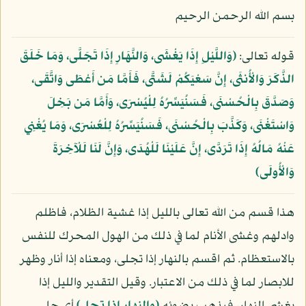
بسم الله الرحمن الرحيم
قوله تعالى:
﴿وَاللَّيْلِ إِذَا يَغْشَى، وَالنَّهَارِ إِذَا تَجَلَّى، وَمَا خَلَقَ
الذَّكَرَ وَالْأُنثَى، إِنَّ سَعْيَكُمْ لَشَتَّى، فَأَمَّا مَن أَعْطَى وَاتَّقَى،
وَصَدَّقَ بِالْحُسْنَى، فَسَنُيَسِّرُهُ لِلْيُسْرَى، وَأَمَّا مَن بَخِلَ
وَاسْتَغْنَى، وَكَذَّبَ بِالْحُسْنَى، فَسَنُيَسِّرُهُ لِلْعُسْرَى، وَمَا يُغْنِي
عَنْهُ مَالُهُ إِذَا تَرَدَّى، إِنَّ عَلَيْنَا لَلْهُدَى، وَإِنَّ لَنَا لَلْآخِرَةَ
وَالْأُولَى﴾
هذا قسم من الله تعالى بالليل إذا غشية الظلام، فاظلم
وادلهم وغشى الأنام لما في ذلك من الهول المحرك للنفس
بالاستعظام. ثم اقسم بالنهار إذا تجلى، ومعناه إذا أنار وظهر
للابصار لما في ذلك من الاعتبار. وقيل التقدير والليل إذا