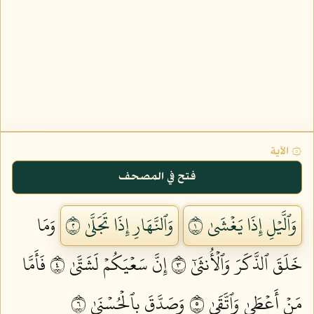
۞ الآية
فتح في المصحف
وَٱلَّيۡلِ إِذَا يَغۡشَىٰ ١
وَٱلنَّهَارِ إِذَا تَجَلَّىٰ ٢
وَمَا
خَلَقَ ٱلذَّكَرَ وَٱلۡأُنثَىٰٓ ٣
إِنَّ سَعۡيَكُمۡ لَشَتَّىٰ ٤
فَأَمَّا
مَنۡ أَعۡطَىٰ وَٱتَّقَىٰ ٥
وَصَدَّقَ بِٱلۡحُسۡنَىٰ ٦