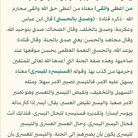
من اعطى واتقى)
معناه من أعطى حق الله واتقى محارم
الله - ذكره قتادة -
(وصدق بالحسنى)
قال ابن عباس
وعكرمة: وصدق بالخلف. وقال الضحاك: صدق بتوحيد الله،
وقال مجاهد والحسن: يعني صدق بالجنة. وقال قتادة:
بوعد الله، والحسنى النعمة العظمى بحسن موقعها عند
صاحبها، وهذه صفة الجنة التي أعدها الله تعالى للمتقين
وحرمها من كذب بها. وقوله
(فسنيسره لليسرى)
معناه
يسهل عليه الامر، فالتيسير تصيير الامر سهلا. ومثله
التسهيل والتخفيف، ونقيض التيسير والتعسير وهو تصير
الامر صعبا. واليسير نقيض العسير، يقال: أيسر إذا كثر ماله
ويوسر ايسارا. وتقديره فسنيسره للحال اليسرى، فلذلك أنث
فحال اليسير اليسرى، وحال العسير العسرى والتيسير
لليسرى يكون بأن يصيرهم إلى الجنة، والتيسير للعسرى بأن