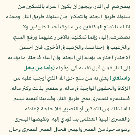
يصبرهم إلى النار. ويجوز أن يكون ا لمراد بالتمكين من
سلوك طريق الجنة، والتمكين من سلوك طريق النار. ومعناه
إنا لسنا نمنع المكلفين من سلوك أحد الطريقين ولا
نضطرهم إليه، وإنما نمكنهم بالاقرار عليهما ورفع المنع،
والترغيب في إحداهما، والتزهيد في الأخرى. فان أحسن
الاختيار اختار ما يؤديه إلى الجنة. وإن أساء فاختار ما يؤد به
إلى النار فمن قبل نفسه أتى. وقوله
(وأما من بخل
واستغنى)
يعني به من منع حق الله الذي أوجب عليه من
الزكاة والحقوق الواجبة في ماله، واستغنى بذلك وكثر ماله،
فسنيسره للعسرى يعني طريق النار. وقد بينا كيفية تيسير
الله لذلك من التمكين أو التصيير فلا حاجة لإعادته.
والعسرى البلية العظمى بما تؤدي إليه، ونقيضها اليسرى،
وهو مأخوذ من العسر واليسر، فحال العسر العسرى وحال