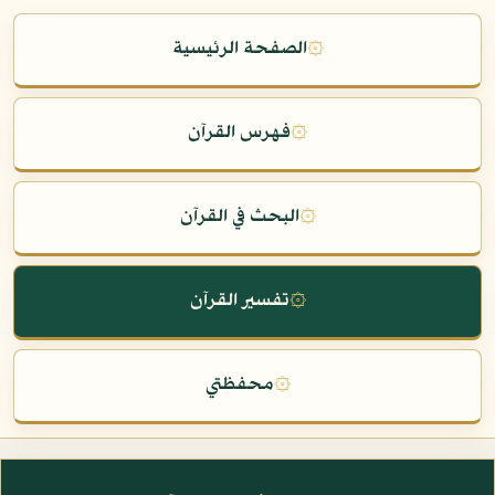
۞
الصفحة الرئيسية
۞
فهرس القرآن
۞
البحث في القرآن
۞
تفسير القرآن
۞
محفظتي