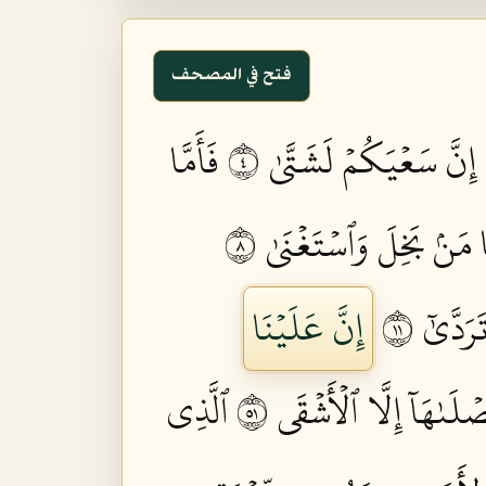
فتح في المصحف
إِنَّ سَعۡيَكُمۡ لَشَتَّىٰ ٤
فَأَمَّا
َا مَنۢ بَخِلَ وَٱسۡتَغۡنَىٰ ٨
دَّىٰٓ ١١
إِنَّ عَلَيۡنَا
لَىٰهَآ إِلَّا ٱلۡأَشۡقَى ١٥
ٱلَّذِي