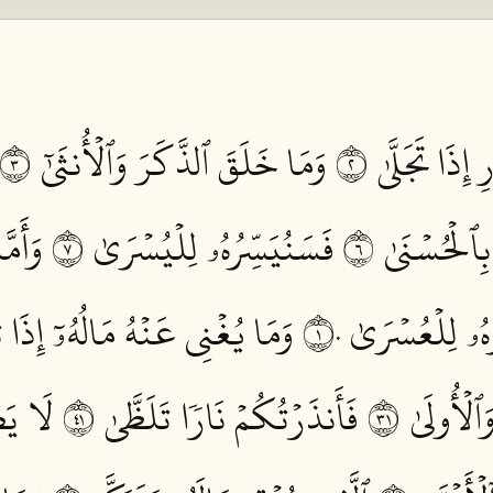
 إِذَا تَجَلَّىٰ ٢
وَمَا خَلَقَ ٱلذَّكَرَ وَٱلۡأُنثَىٰٓ ٣
ِٱلۡحُسۡنَىٰ ٦
فَسَنُيَسِّرُهُۥ لِلۡيُسۡرَىٰ ٧
وَأَمّ
هُۥ لِلۡعُسۡرَىٰ ١٠
وَمَا يُغۡنِي عَنۡهُ مَالُهُۥٓ إِذَا تَرَ
ٱلۡأُولَىٰ ١٣
فَأَنذَرۡتُكُمۡ نَارٗا تَلَظَّىٰ ١٤
لَا يَصۡ