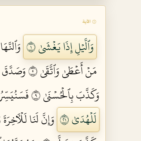
۞ الآية
وَٱلَّيۡلِ إِذَا يَغۡشَىٰ ١
وَٱلنَّهَارِ
مَنۡ أَعۡطَىٰ وَٱتَّقَىٰ ٥
وَصَدَّقَ ب
وَكَذَّبَ بِٱلۡحُسۡنَىٰ ٩
فَسَنُيَسِّرُ
لَلۡهُدَىٰ ١٢
وَإِنَّ لَنَا لَلۡأٓخِرَةَ وَ