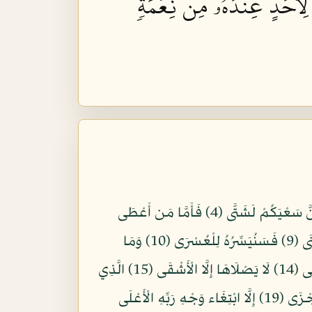
 لِأَحَدٍ عِندَهُۥ مِن نِّعۡمَةٖ
بِسْمِ اللّهِ الرَّحْمنِ الرَّحِيمِ وَاللَّيْلِ إِذَا يَغْشَى (1) وَالنَّهَارِ إِذَا تَجَلَّى (2) وَمَا خَلَقَ الذَّكَرَ وَالْأُنثَى (3) إِنَّ سَعْيَكُمْ لَشَتَّى (4) فَأَمَّا مَن أَعْطَى
وَاتَّقَى (5) وَصَدَّقَ بِالْحُسْنَى (6) فَسَنُيَسِّرُهُ لِلْيُسْرَى (7) وَأَمَّا مَن بَخِلَ وَاسْتَغْنَى (8) وَكَذَّبَ بِالْحُسْنَى (9) فَسَنُيَسِّرُهُ لِلْعُسْرَى (10) وَمَا
يُغْنِي عَنْهُ مَالُهُ إِذَا تَرَدَّى (11) إِنَّ عَلَيْنَا لَلْهُدَى (12) وَإِنَّ لَنَا لَلْآخِرَةَ وَالْأُولَى (13) فَأَنذَرْتُكُمْ نَارًا تَلَظَّى (14) لَا يَصْلَاهَا إِلَّا الْأَشْقَى (15) الَّذِي
كَذَّبَ وَتَوَلَّى (16) وَسَيُجَنَّبُهَا الْأَتْقَى (17) الَّذِي يُؤْتِي مَالَهُ يَتَزَكَّى (18) وَمَا لِأَحَدٍ عِندَهُ مِن نِّعْمَةٍ تُجْزَى (19) إِلَّا ابْتِغَاء وَجْهِ رَبِّهِ الْأَعْلَى