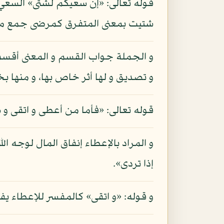
قوله تعالى: «إن سعيكم لشتى» السعي 
شتيت بمعنى المتفرق كمرضى جمع م
و الجملة جواب القسم و المعنى أقسم 
و تصديق و لها أثر خاص بها، و منها بخ
قوله تعالى: «فأما من أعطى و اتقى 
و المراد بالإعطاء إنفاق المال لوجه ال
إذا تردى».
و قوله: «و اتقى» كالمفسر للإعطاء يفي