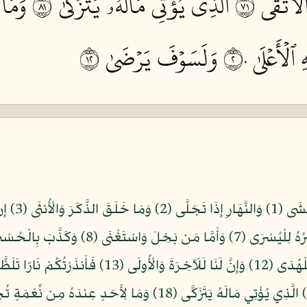
ۡأَتۡقَى ١٧
ٱلَّذِي يُؤۡتِي مَالَهُۥ يَتَزَكَّىٰ ١٨
وَمَا
ٱلۡأَعۡلَىٰ ٢٠
وَلَسَوۡفَ يَرۡضَىٰ ٢١