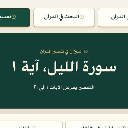
القرآن
۞
البحث في القرآن
۞
تفسير
۞ الميزان في تفسير القرآن
سورة الليل، آية ١
التفسير يعرض الآيات ١ إلى ٢١