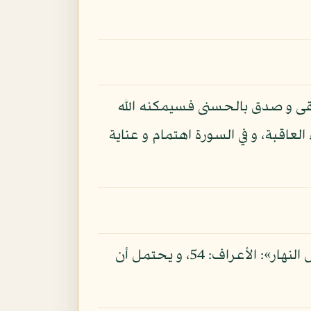
تقى و صدق بالحسنى فسيمكنه الله
اقبة، و في السورة اهتمام و عناية
قوله تعالى: «و الليل إذا يغشى» إقسام بالليل إذا يغشى النهار على حد قوله تعالى: «يغشى الليل النهار»: الأعراف: 54، و يحتمل أن