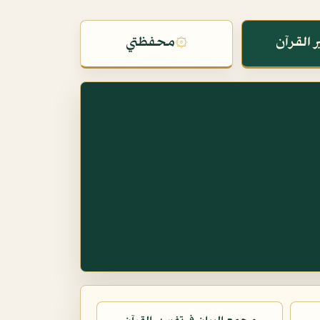
 القرآن
۞
محفظتي