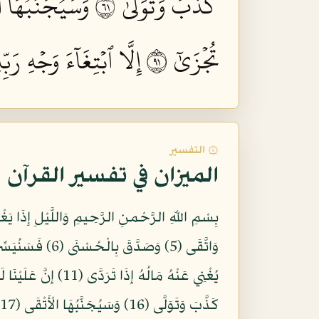
كَذَّبَ وَتَوَلَّىٰ ١٦
وَسَيُجَنَّبُهَا ٱل
تُجۡزَىٰٓ ١٩
إِلَّا ٱبۡتِغَآءَ وَجۡهِ رَبِّهِ 
۞ التفسير
الميزان في تفسير القرآن