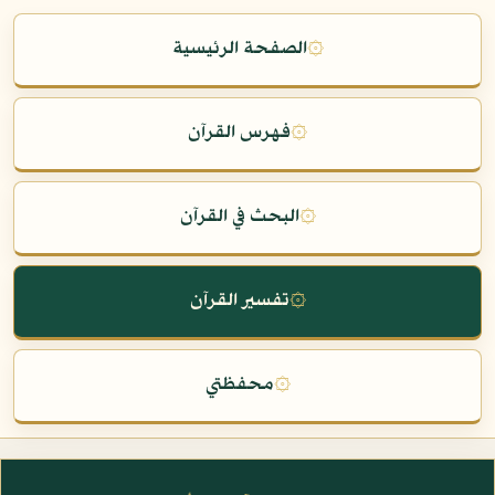
۞
الصفحة الرئيسية
۞
فهرس القرآن
۞
البحث في القرآن
۞
تفسير القرآن
۞
محفظتي