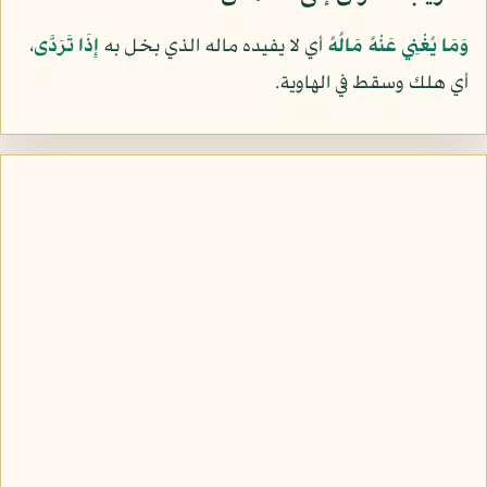
وَمَا يُغْنِي عَنْهُ مَالُهُ
أي لا يفيده ماله الذي بخل به
إِذَا تَرَدَّى
،
أي هلك وسقط في الهاوية.