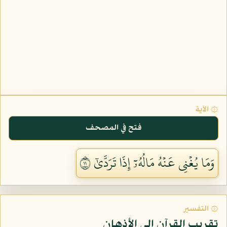
۞ الآية
فتح في المصحف
وَمَا يُغۡنِي عَنۡهُ مَالُهُۥٓ إِذَا تَرَدَّىٰٓ ١١
۞ التفسير
تقريب القرآن إلى الأذهان