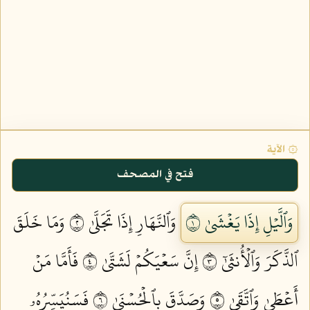
۞ الآية
فتح في المصحف
وَٱلَّيۡلِ إِذَا يَغۡشَىٰ ١
وَٱلنَّهَارِ إِذَا تَجَلَّىٰ ٢
وَمَا خَلَقَ
ٱلذَّكَرَ وَٱلۡأُنثَىٰٓ ٣
إِنَّ سَعۡيَكُمۡ لَشَتَّىٰ ٤
فَأَمَّا مَنۡ
أَعۡطَىٰ وَٱتَّقَىٰ ٥
وَصَدَّقَ بِٱلۡحُسۡنَىٰ ٦
فَسَنُيَسِّرُهُۥ