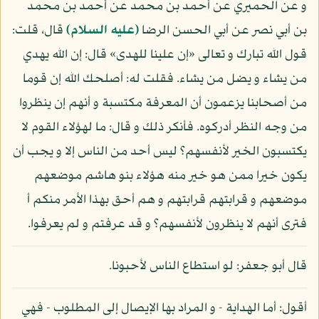
و عن الحميري عن أحمد بن محمد عن أحمد بن محمد
بن أبي نصر عن أبي الحسن الرضا
(عليه السلام)
قال، قلت:
قول الله تبارك و تعالى «إن علينا للهدى» قال: إن الله يهدي
من يشاء و يضل من يشاء. فقلت له: أصلحك الله إن قوما
من أصحابنا يزعمون أن المعرفة مكتسبة و أنهم إن ينظروا
من وجه النظر أدركوه. فأنكر ذلك و قال: ما لهؤلاء القوم لا
يكتسبون الخير لأنفسهم؟ ليس أحد من الناس إلا و يجب أن
يكون خيرا ممن هو خير منه هؤلاء بنو هاشم موضعهم
موضعهم و قرابتهم قرابتهم و هم أحق بهذا الأمر منكم أ
فترى أنهم لا ينظرون لأنفسهم؟ و قد عرفتم و لم يعرفوا.
قال أبو جعفر: لو استطاع الناس لأحبونا.
أقول: أما الهداية - و المراد بها الإيصال إلى المطلوب - فهي