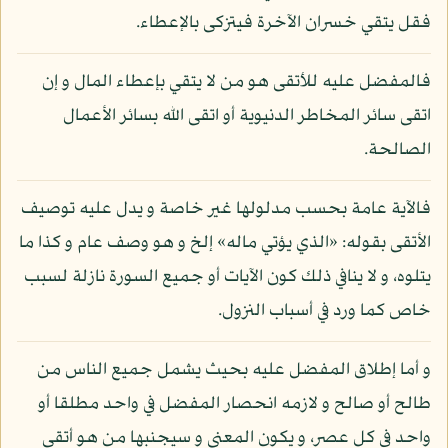
فقل يتقي خسران الآخرة فيتزكى بالإعطاء.
فالمفضل عليه للأتقى هو من لا يتقي بإعطاء المال و إن
اتقى سائر المخاطر الدنيوية أو اتقى الله بسائر الأعمال
الصالحة.
فالآية عامة بحسب مدلولها غير خاصة و يدل عليه توصيف
الأتقى بقوله: «الذي يؤتي ماله» إلخ و هو وصف عام و كذا ما
يتلوه، و لا ينافي ذلك كون الآيات أو جميع السورة نازلة لسبب
خاص كما ورد في أسباب النزول.
و أما إطلاق المفضل عليه بحيث يشمل جميع الناس من
طالح أو صالح و لازمه انحصار المفضل في واحد مطلقا أو
واحد في كل عصر، و يكون المعنى و سيجنبها من هو أتقى