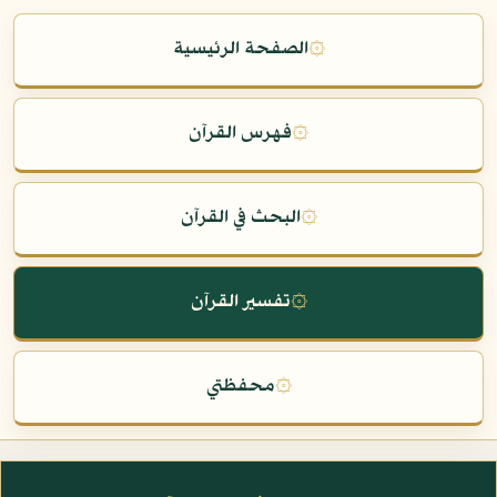
۞
الصفحة الرئيسية
۞
فهرس القرآن
۞
البحث في القرآن
۞
تفسير القرآن
۞
محفظتي