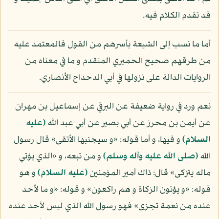
قد تقدم الكلام فيه.
أما ما نسب إلى الشيعة بأسرهم من القول فالمعتمد عليه
من طرقهم صحيح الحميري المتقدم و ما في معناه من
الروايات الدالة على نزولها في أبي الدحداح الأنصاري.
نعم ورد في رواية ضعيفة عن البرقي عن إسماعيل بن مهران
عن أيمن بن محرز عن أبي بصير عن أبي عبد الله
(عليه
السلام)
و فيها، و أما قوله: «و سيجنبها الأتقى» قال رسول
الله
(صلى الله عليه وآله وسلم)
و من تبعه، و «الذي يؤتي
ماله يتزكى» قال: ذاك أمير المؤمنين
(عليه السلام)
و هو
قوله: «و يؤتون الزكاة و هم راكعون» و قوله: «و ما لأحد
عنده من نعمة تجزى» فهو رسول الله الذي ليس لأحد عنده