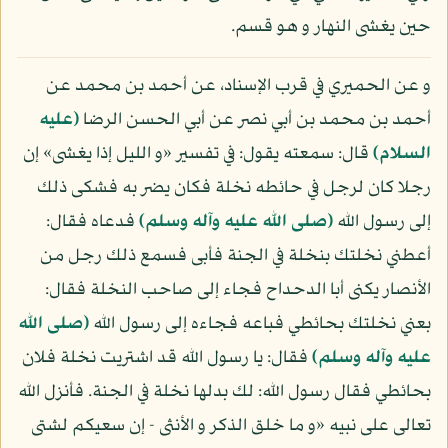
حين يغشى النهار و هو قسم.
و عن الحميري في قرب الإسناد، عن أحمد بن محمد عن
أحمد بن محمد بن أبي نصر عن أبي الحسن الرضا
(عليه
السلام)
قال: سمعته يقول: في تفسير «و الليل إذا يغشى» إن
رجلا كان لرجل في حائطه نخلة فكان يضر به فشكى ذلك
إلى رسول الله
(صلى الله عليه وآله وسلم)
فدعاه فقال:
أعطني نخلتك بنخلة في الجنة فأبى فسمع ذلك رجل من
الأنصار يكنى أبا الدحداح فجاء إلى صاحب النخلة فقال:
بعني نخلتك بحائطي فباعه فجاءه إلى رسول الله
(صلى الله
عليه وآله وسلم)
فقال: يا رسول الله قد اشتريت نخلة فلان
بحائطي فقال رسول الله: لك بدلها نخلة في الجنة. فأنزل الله
تعالى على نبيه «و ما خلق الذكر و الأنثى - إن سعيكم لشتى