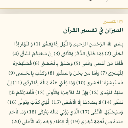
۞ التفسير
الميزان في تفسير القرآن
بِسْمِ اللّهِ الرَّحْمنِ الرَّحِيمِ وَاللَّيْلِ إِذَا يَغْشَى (1) وَالنَّهَارِ إِذَا
تَجَلَّى (2) وَمَا خَلَقَ الذَّكَرَ وَالْأُنثَى (3) إِنَّ سَعْيَكُمْ لَشَتَّى (4)
فَأَمَّا مَن أَعْطَى وَاتَّقَى (5) وَصَدَّقَ بِالْحُسْنَى (6) فَسَنُيَسِّرُهُ
لِلْيُسْرَى (7) وَأَمَّا مَن بَخِلَ وَاسْتَغْنَى (8) وَكَذَّبَ بِالْحُسْنَى (9)
فَسَنُيَسِّرُهُ لِلْعُسْرَى (10) وَمَا يُغْنِي عَنْهُ مَالُهُ إِذَا تَرَدَّى (11) إِنَّ
عَلَيْنَا لَلْهُدَى (12) وَإِنَّ لَنَا لَلْآخِرَةَ وَالْأُولَى (13) فَأَنذَرْتُكُمْ نَارًا
تَلَظَّى (14) لَا يَصْلَاهَا إِلَّا الْأَشْقَى (15) الَّذِي كَذَّبَ وَتَوَلَّى (16)
وَسَيُجَنَّبُهَا الْأَتْقَى (17) الَّذِي يُؤْتِي مَالَهُ يَتَزَكَّى (18) وَمَا لِأَحَدٍ
عِندَهُ مِن نِّعْمَةٍ تُجْزَى (19) إِلَّا ابْتِغَاء وَجْهِ رَبِّهِ الْأَعْلَى (20)