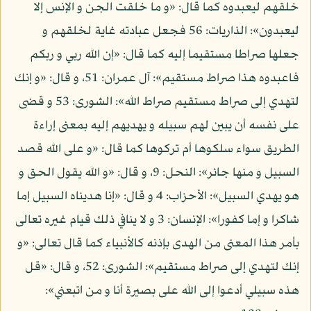
خلقهم ليعبدوه كما قال: «و ما خلقت الجن و الإنس إلا
ليعبدون»: الذاريات: 56 فجعل عبادته غاية لخلقهم و
جعلها صراطا مستقيما إليه كما قال: «إن الله ربي و ربكم
فاعبدوه هذا صراط مستقيم»: آل عمران: 51، و قال: «و إنك
لتهدي إلى صراط مستقيم صراط الله»: الشورى: 53 و قضى
على نفسه أن يبين لهم سبيله و يهديهم إليه بمعنى إراءة
الطريق سواء سلكوها أم تركوها كما قال: «و على الله قصد
السبيل و منها جائر»: النحل: 9، و قال: «و الله يقول الحق و
هو يهدي السبيل»: الأحزاب: 4 و قال: «إنا هديناه السبيل إما
شاكرا و إما كفورا»: الإنسان: 3 و لا ينافي ذلك قيام غيره تعالى
بأمر هذا المعنى من الهدى بإذنه كالأنبياء كما قال تعالى: «و
إنك لتهدي إلى صراط مستقيم»: الشورى: 52، و قال: «قل
هذه سبيلي أدعوا إلى الله على بصيرة أنا و من اتبعني»: