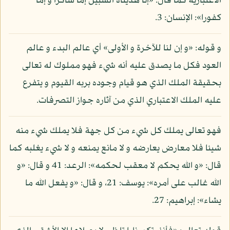
الاعتبارية كما قال: «إنا هديناه السبيل إما شاكرا و إما
كفورا»: الإنسان: 3.
و قوله: «و إن لنا للآخرة و الأولى» أي عالم البدء و عالم
العود فكل ما يصدق عليه أنه شيء فهو مملوك له تعالى
بحقيقة الملك الذي هو قيام وجوده بربه القيوم و يتفرع
عليه الملك الاعتباري الذي من آثاره جواز التصرفات.
فهو تعالى يملك كل شيء من كل جهة فلا يملك شيء منه
شيئا فلا معارض يعارضه و لا مانع يمنعه و لا شيء يغلبه كما
قال: «و الله يحكم لا معقب لحكمه»: الرعد: 41 و قال: «و
الله غالب على أمره»: يوسف: 21، و قال: «و يفعل الله ما
يشاء»: إبراهيم: 27.