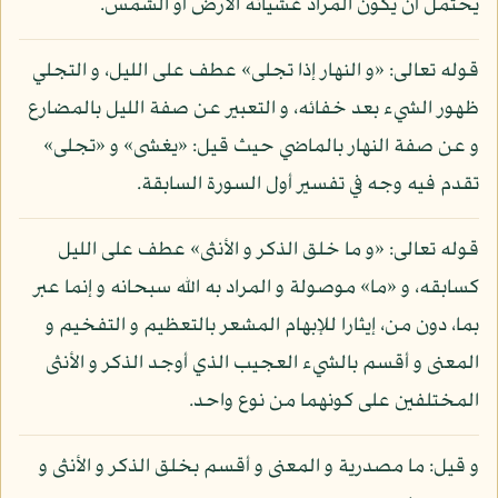
يحتمل أن يكون المراد غشيانه الأرض أو الشمس.
قوله تعالى: «و النهار إذا تجلى» عطف على الليل، و التجلي
ظهور الشيء بعد خفائه، و التعبير عن صفة الليل بالمضارع
و عن صفة النهار بالماضي حيث قيل: «يغشى» و «تجلى»
تقدم فيه وجه في تفسير أول السورة السابقة.
قوله تعالى: «و ما خلق الذكر و الأنثى» عطف على الليل
كسابقه، و «ما» موصولة و المراد به الله سبحانه و إنما عبر
بما، دون من، إيثارا للإبهام المشعر بالتعظيم و التفخيم و
المعنى و أقسم بالشيء العجيب الذي أوجد الذكر و الأنثى
المختلفين على كونهما من نوع واحد.
و قيل: ما مصدرية و المعنى و أقسم بخلق الذكر و الأنثى و