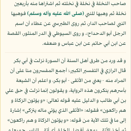
صاحب النخلة في نخلة في نخلته ثم اشتراها منه بأربعين
نخلة ثم وهبها للنبي
(صلى الله عليه وآله وسلم)
فوهبها
النبي لصاحب الدار، ثم روى الطبرسي عن عطاء أن اسم
الرجل أبو الدحداح:، و روى السيوطي في الدر المنثور، القصة
عن ابن أبي حاتم عن ابن عباس و ضعفه.
و قد ورد من طرق أهل السنة أن السورة نزلت في أبي بكر
قال الرازي في التفسير الكبير،: أجمع المفسرون منا على أن
المراد منه - يعني من الأتقى - أبو بكر، و اعلم أن الشيعة
بأسرهم ينكرون هذه الرواية، و يقولون إنما نزلت في حق علي
بن أبي طالب و الدليل عليه قوله تعالى: «و يؤتون الزكاة و
هم راكعون» فقوله: «الأتقى الذي يؤتي ماله يتزكى» إشارة
إلى ما في تلك الآية من قوله: «و يؤتون الزكاة و هم راكعون»
ثم أخذ الأتقى بمعنى أفضل الخلق أي أتقى الناس جميعا و