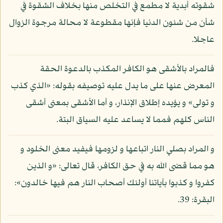
شقوته أبدية لا مطمع في التخلص منها بخلاف الشقوة في
شأن من شئون الدنيا فإنها مقطوعة لا محالة مرجوة الزوال
عاجلا.
فالمراد بالأشقى هو الكافر المكذب بالدعوة الحقة
المعرض عنها على ما يدل عليه توصيفه بقوله: «الذي كذب
و تولى» و يؤيده إطلاق الإنذار، و أما الأشقى بمعنى أشقى
الناس كلهم فمما لا يساعد عليه السياق البتة.
و المراد بصلي النار اتباعها و لزومها فيفيد معنى الخلود و
هو مما قضى الله به في حق الكافر، قال تعالى: «و الذين
كفروا و كذبوا بآياتنا أولئك أصحاب النار هم فيها خالدون»:
البقرة: 39.