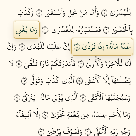
لِلۡيُسۡرَىٰ ٧
وَأَمَّا مَنۢ بَخِلَ وَٱسۡتَغۡنَىٰ ٨
وَكَذَّبَ
بِٱلۡحُسۡنَىٰ ٩
فَسَنُيَسِّرُهُۥ لِلۡعُسۡرَىٰ ١٠
وَمَا يُغۡنِي
عَنۡهُ مَالُهُۥٓ إِذَا تَرَدَّىٰٓ ١١
إِنَّ عَلَيۡنَا لَلۡهُدَىٰ ١٢
وَإِنَّ
لَنَا لَلۡأٓخِرَةَ وَٱلۡأُولَىٰ ١٣
فَأَنذَرۡتُكُمۡ نَارٗا تَلَظَّىٰ ١٤
لَا
يَصۡلَىٰهَآ إِلَّا ٱلۡأَشۡقَى ١٥
ٱلَّذِي كَذَّبَ وَتَوَلَّىٰ ١٦
وَسَيُجَنَّبُهَا ٱلۡأَتۡقَى ١٧
ٱلَّذِي يُؤۡتِي مَالَهُۥ يَتَزَكَّىٰ ١٨
وَمَا لِأَحَدٍ عِندَهُۥ مِن نِّعۡمَةٖ تُجۡزَىٰٓ ١٩
إِلَّا ٱبۡتِغَآءَ
وَجۡهِ رَبِّهِ ٱلۡأَعۡلَىٰ ٢٠
وَلَسَوۡفَ يَرۡضَىٰ ٢١