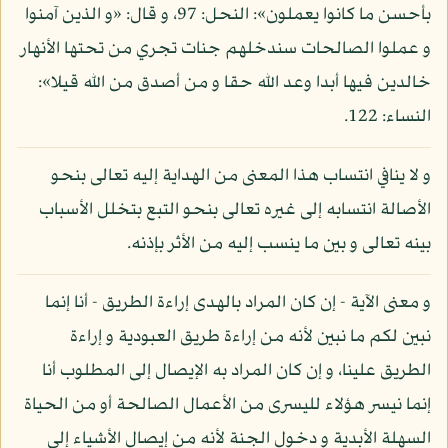
بأحسن ما كانوا يعملون»: النحل: 97، و قال: «و الذين آمنوا
و عملوا الصالحات سندخلهم جنات تجري من تحتها الأنهار
خالدين فيها أبدا وعد الله حقا و من أصدق من الله قيلا»:
النساء: 122.
و لا ينافي انتساب هذا المعنى من الهداية إليه تعالى بنحو
الأصالة انتسابه إلى غيره تعالى بنحو التبع بتخلل الأسباب
بينه تعالى و بين ما ينسب إليه من الأثر بإذنه.
و معنى الآية - إن كان المراد بالهدى إراءة الطريق - أنا إنما
نبين لكم ما نبين لأنه من إراءة طريق العبودية و إراءة
الطريق علينا، و إن كان المراد به الإيصال إلى المطلوب أنا
إنما نيسر هؤلاء لليسرى من الأعمال الصالحة أو من الحياة
السهلة الأبدية و دخول الجنة لأنه من إيصال الأشياء إلى