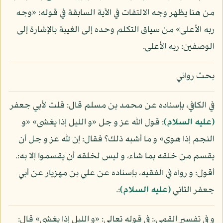
من هنا يظهر وجه الالتفات في الآية السابقة في قوله: «وجه
ربه الأعلى» من سياق التكلم وحده إلى الغيبة بالإشارة إلى
الوصفين: ربه الأعلى.
بحث روائي
في الكافي، بإسناده عن محمد بن مسلم قال: قلت لأبي جعفر
(عليه السلام)
: قول الله عز و جل «و الليل إذا يغشى» «و
النجم إذا هوى» و ما أشبه ذلك؟ فقال: إن لله عز و جل أن
يقسم من خلقه بما شاء، و ليس لخلقه أن يقسموا إلا به:.
أقول: و رواه في الفقيه، بإسناده عن علي بن مهزيار عن أبي
جعفر الثاني
(عليه السلام)
:.
و في تفسير القمي،: في قوله تعالى: «و الليل إذا يغشى» قال: