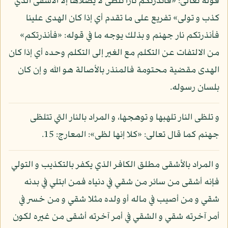
قوله تعالى: «فأنذرتكم نارا تلظى لا يصلاها إلا الأشقى الذي
كذب و تولى» تفريع على ما تقدم أي إذا كان الهدى علينا
فأنذرتكم نار جهنم و بذلك يوجه ما في قوله: «فأنذرتكم»
من الالتفات عن التكلم مع الغير إلى التكلم وحده أي إذا كان
الهدى مقضية محتومة فالمنذر بالأصالة هو الله و إن كان
بلسان رسوله.
و تلظى النار تلهبها و توهجها، و المراد بالنار التي تتلظى
جهنم كما قال تعالى: «كلا إنها لظى»: المعارج: 15.
و المراد بالأشقى مطلق الكافر الذي يكفر بالتكذيب و التولي
فإنه أشقى من سائر من شقي في دنياه فمن ابتلي في بدنه
شقي و من أصيب في ماله أو ولده مثلا شقي و من خسر في
أمر آخرته شقي و الشقي في أمر آخرته أشقى من غيره لكون