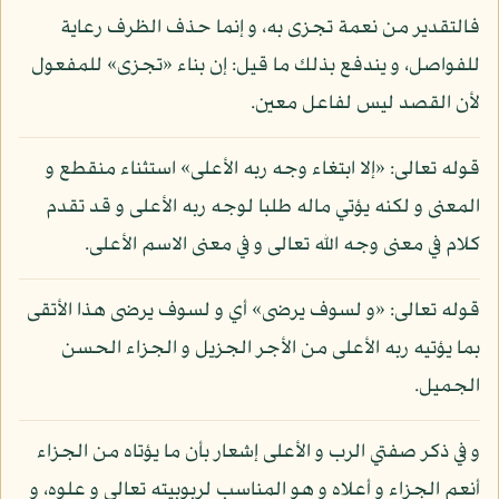
فالتقدير من نعمة تجزى به، و إنما حذف الظرف رعاية
للفواصل، و يندفع بذلك ما قيل: إن بناء «تجزى» للمفعول
لأن القصد ليس لفاعل معين.
قوله تعالى: «إلا ابتغاء وجه ربه الأعلى» استثناء منقطع و
المعنى و لكنه يؤتي ماله طلبا لوجه ربه الأعلى و قد تقدم
كلام في معنى وجه الله تعالى و في معنى الاسم الأعلى.
قوله تعالى: «و لسوف يرضى» أي و لسوف يرضى هذا الأتقى
بما يؤتيه ربه الأعلى من الأجر الجزيل و الجزاء الحسن
الجميل.
و في ذكر صفتي الرب و الأعلى إشعار بأن ما يؤتاه من الجزاء
أنعم الجزاء و أعلاه و هو المناسب لربوبيته تعالى و علوه، و