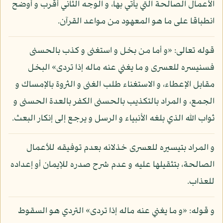
الأعمال الصالحة التي يأتي بها، و الوجه الثاني أقرب و أوضح
انطباقا على ما هو المعهود من مواعد القرآن.
قوله تعالى: «و أما من بخل و استغنى و كذب بالحسنى
فسنيسره للعسرى و ما يغني عنه ماله إذا تردى» البخل
مقابل الإعطاء، و الاستغناء طلب الغنى و الثروة بالإمساك و
الجمع، و المراد بالتكذيب بالحسنى الكفر بالعدة الحسنى و
ثواب الله الذي بلغه الأنبياء و الرسل و يرجع إلى إنكار البعث.
و المراد بتيسيره للعسرى خذلانه بعدم توفيقه للأعمال
الصالحة، بتثقيلها عليه و عدم شرح صدره للإيمان أو إعداده
للعذاب.
و قوله: «و ما يغني عنه ماله إذا تردى» التردي هو السقوط