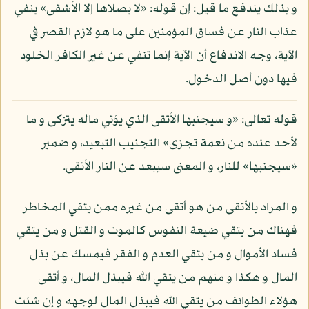
و بذلك يندفع ما قيل: إن قوله: «لا يصلاها إلا الأشقى» ينفي
عذاب النار عن فساق المؤمنين على ما هو لازم القصر في
الآية، وجه الاندفاع أن الآية إنما تنفي عن غير الكافر الخلود
فيها دون أصل الدخول.
قوله تعالى: «و سيجنبها الأتقى الذي يؤتي ماله يتزكى و ما
لأحد عنده من نعمة تجزى» التجنيب التبعيد، و ضمير
«سيجنبها» للنار، و المعنى سيبعد عن النار الأتقى.
و المراد بالأتقى من هو أتقى من غيره ممن يتقي المخاطر
فهناك من يتقي ضيعة النفوس كالموت و القتل و من يتقي
فساد الأموال و من يتقي العدم و الفقر فيمسك عن بذل
المال و هكذا و منهم من يتقي الله فيبذل المال، و أتقى
هؤلاء الطوائف من يتقي الله فيبذل المال لوجهه و إن شئت