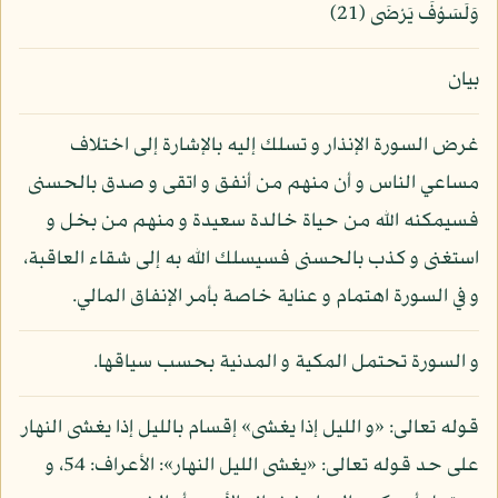
وَلَسَوْفَ يَرْضَى (21)
بيان
غرض السورة الإنذار و تسلك إليه بالإشارة إلى اختلاف
مساعي الناس و أن منهم من أنفق و اتقى و صدق بالحسنى
فسيمكنه الله من حياة خالدة سعيدة و منهم من بخل و
استغنى و كذب بالحسنى فسيسلك الله به إلى شقاء العاقبة،
و في السورة اهتمام و عناية خاصة بأمر الإنفاق المالي.
و السورة تحتمل المكية و المدنية بحسب سياقها.
قوله تعالى: «و الليل إذا يغشى» إقسام بالليل إذا يغشى النهار
على حد قوله تعالى: «يغشى الليل النهار»: الأعراف: 54، و