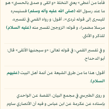
فأما من أعطى» يعني النخلة «و اتقى و صدق بالحسنى» هو
ما عند رسول الله
(صلى الله عليه وآله وسلم)
فسنيسره
لليسرى إلى قوله تردى»:. أقول: و رواه القمي في تفسيره،
مرسلا مضمرا:، و قوله: الزوجين تفسير منه
(عليه السلام)
للذكر و الأنثى.
و في تفسير القمي،: في قوله تعالى: «و سيجنبها الأتقى» قال:
أبو الدحداح.
أقول: هذا ما من طرق الشيعة عن أئمة أهل البيت
(عليهم
السلام)
.
و روى الطبرسي في مجمع البيان، القصة عن الواحدي
بإسناده عن عكرمة عن ابن عباس و فيه أن الأنصاري ساوم