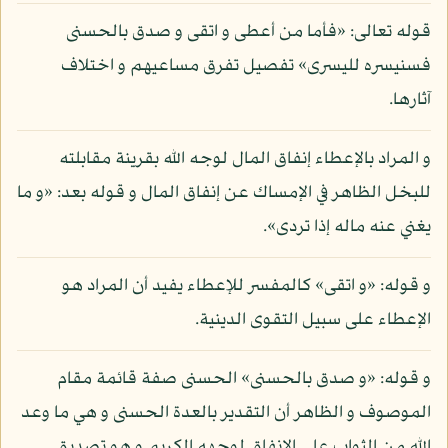
قوله تعالى: «فأما من أعطى و اتقى و صدق بالحسنى
فسنيسره لليسرى» تفصيل تفرق مساعيهم و اختلاف
آثارها.
و المراد بالإعطاء إنفاق المال لوجه الله بقرينة مقابلته
للبخل الظاهر في الإمساك عن إنفاق المال و قوله بعد: «و ما
يغني عنه ماله إذا تردى».
و قوله: «و اتقى» كالمفسر للإعطاء يفيد أن المراد هو
الإعطاء على سبيل التقوى الدينية.
و قوله: «و صدق بالحسنى» الحسنى صفة قائمة مقام
الموصوف و الظاهر أن التقدير بالعدة الحسنى و هي ما وعد
الله من الثواب على الإنفاق لوجهه الكريم و هو تصديق