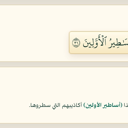
َٰطِيرُ ٱلۡأَوَّلِينَ ١٣
ا
﴿أساطير الأولين﴾
أكاذيبهم التي سطروها.