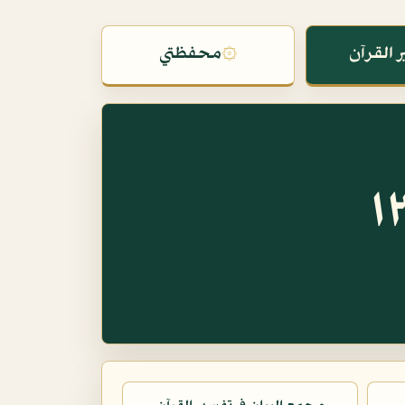
 القرآن
۞
محفظتي