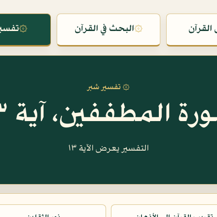
القرآن
۞
البحث في القرآن
۞
تفسير
۞ تفسير شبر
رة المطففين، آية ١٣
التفسير يعرض الآية ١٣