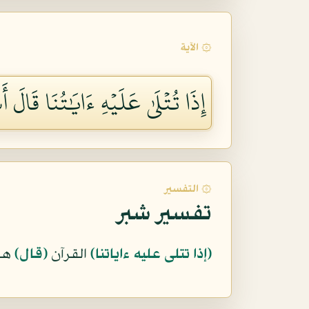
۞ الآية
إِذَا تُتۡلَىٰ عَلَيۡهِ ءَايَٰتُنَا قَالَ أَس
۞ التفسير
تفسير شبر
﴿إذا تتلى عليه ءاياتنا﴾
القرآن
﴿قال﴾
هذ