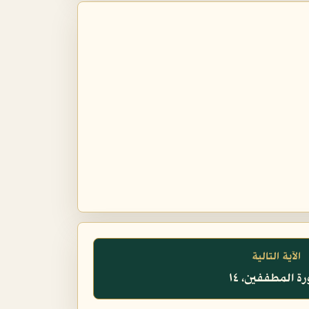
الآية التالية
ة المطففين، ١٤