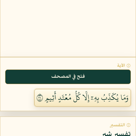
۞ الآية
فتح في المصحف
وَمَا يُكَذِّبُ بِهِۦٓ إِلَّا كُلُّ مُعۡتَدٍ أَثِيمٍ ١٢
۞ التفسير
تفسير شبر