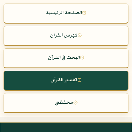
۞
الصفحة الرئيسية
۞
فهرس القرآن
۞
البحث في القرآن
۞
تفسير القرآن
۞
محفظتي