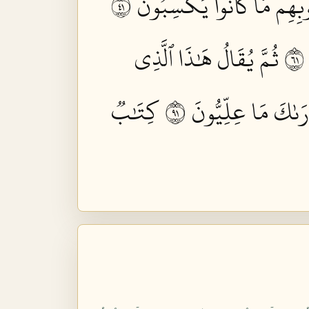
وبِهِم مَّا كَانُواْ يَكۡسِبُونَ ١٤
ثُمَّ يُقَالُ هَٰذَا ٱلَّذِي
ۡرَىٰكَ مَا عِلِّيُّونَ ١٩
كِتَٰبٞ