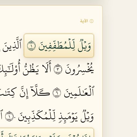
۞ الآية
وَيۡلٞ لِّلۡمُطَفِّفِينَ ١
ٱلَّذِينَ 
يُخۡسِرُونَ ٣
أَلَا يَظُنُّ أُوْلَٰٓئِ
ٱلۡعَٰلَمِينَ ٦
كـَلَّآ إِنَّ كِتَٰب
وَيۡلٞ يَوۡمَئِذٖ لِّلۡمُكَذِّبِينَ ١٠
ٱل