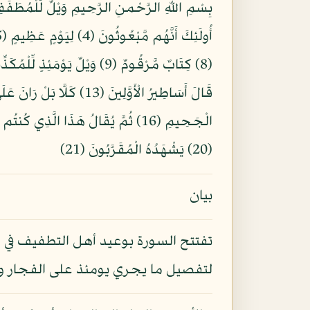
(20) يَشْهَدُهُ الْمُقَرَّبُونَ (21)
بيان
تفتتح السورة بوعيد أهل التطفيف في ا
لتفصيل ما يجري يومئذ على الفجار و ال