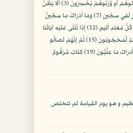
بِسْمِ اللّهِ الرَّحْمنِ الرَّحِيمِ وَيْلٌ لِّلْمُطَفِّفِينَ (1) الَّذِينَ إِذَا اكْتَالُواْ عَلَى النَّاسِ يَسْتَوْفُونَ (2) وَإِذَا كَالُوهُمْ أَو وَّزَنُوهُمْ يُخْسِرُونَ (3) أَلَا يَظُنُّ
أُولَئِكَ أَنَّهُم مَّبْعُوثُونَ (4) لِيَوْمٍ عَظِيمٍ (5) يَوْمَ يَقُومُ النَّاسُ لِرَبِّ الْعَالَمِينَ (6) كَلَّا إِنَّ كِتَابَ الفُجَّارِ لَفِي سِجِّينٍ (7) وَمَا أَدْرَاكَ مَا سِجِّينٌ
(8) كِتَابٌ مَّرْقُومٌ (9) وَيْلٌ يَوْمَئِذٍ لِّلْمُكَذِّبِينَ (10) الَّذِينَ يُكَذِّبُونَ بِيَوْمِ الدِّينِ (11) وَمَا يُكَذِّبُ بِهِ إِلَّا كُلُّ مُعْتَدٍ أَثِيمٍ (12) إِذَا تُتْلَى عَلَيْهِ آيَاتُنَا
قَالَ أَسَاطِيرُ الْأَوَّلِينَ (13) كَلَّا بَلْ رَانَ عَلَى قُلُوبِهِم مَّا كَانُوا يَكْسِبُونَ (14) كَلَّا إِنَّهُمْ عَن رَّبِّهِمْ يَوْمَئِذٍ لَّمَحْجُوبُونَ (15) ثُمَّ إِنَّهُمْ لَصَالُو
الْجَحِيمِ (16) ثُمَّ يُقَالُ هَذَا الَّذِي كُنتُم بِهِ تُكَذِّبُونَ (17) كَلَّا إِنَّ كِتَابَ الْأَبْرَارِ لَفِي عِلِّيِّينَ (18) وَمَا أَدْرَاكَ مَا عِلِّيُّونَ (19) كِتَابٌ مَّرْقُومٌ
عظيم و هو يوم القيامة ثم تتخلص