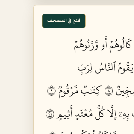
فتح في المصحف
 كَالُوهُمۡ أَو وَّزَنُوهُمۡ
 يَقُومُ ٱلنَّاسُ لِرَبِّ
ِجِّينٞ ٨
كِتَٰبٞ مَّرۡقُومٞ ٩
ِهِۦٓ إِلَّا كُلُّ مُعۡتَدٍ أَثِيمٍ ١٢