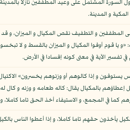
ول السورة المشتمل على وعيد المطففين نازلا بالمدينة و 
لمكية و المدينة.
 المطففين و التطفيف نقص المكيال و الميزان، و قد نهى
 يا قوم أوفوا المكيال و الميزان بالقسط و لا تبخسوا ا
لناس يستوفون و إذا كالوهم أو وزنوهم يخسرون» الاكتيال
يل إعطاؤهم بالمكيال يقال: كاله طعامه و وزنه و كال له
رهم كما في المجمع، و الاستيفاء أخذ الحق تاما كاملا، و 
الكيل يأخذون حقهم تاما كاملا، و إذا أعطوا الناس بالك