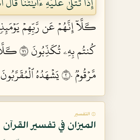
إِذَا تُتۡلَىٰ عَلَيۡهِ ءَايَٰتُنَا قَالَ أَس
كـَلَّآ إِنَّهُمۡ عَن رَّبِّهِمۡ يَوۡمَئِذ
كُنتُم بِهِۦ تُكَذِّبُونَ ١٧
كـَلَّآ
مَّرۡقُومٞ ٢٠
يَشۡهَدُهُ ٱلۡمُقَرَّبُونَ ٢١
۞ التفسير
الميزان في تفسير القرآن