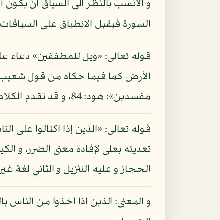
و الأنسب بالنظر إلى السياق أن يكون أ
السورة فيقبل الانطباق على السياقات ا
قوله تعالى: «ويل للمطففين» دعاء على
الأرض كما فيما حكاه من قول شعيب: «و
مفسدين»: هود: 84، و قد تقدم الكلام في تفسير الآية في معنى كونه إفسادا في الأرض.
قوله تعالى: «الذين إذا اكتالوا على ا
تعديته بعلى لإفادة معنى الضرر، و الك
الحجاز و عليه التنزيل و الثاني لغة غي
و المعنى: الذين إذا أخذوا من الناس ب