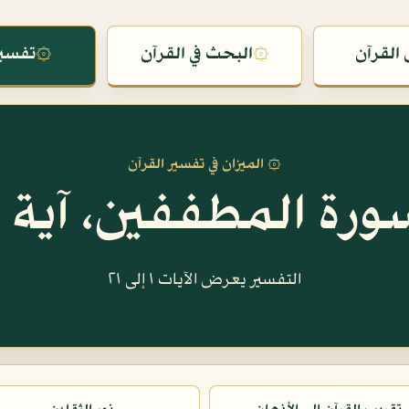
القرآن
۞
البحث في القرآن
۞
تفسير
۞ الميزان في تفسير القرآن
ورة المطففين، آية ١
التفسير يعرض الآيات ١ إلى ٢١