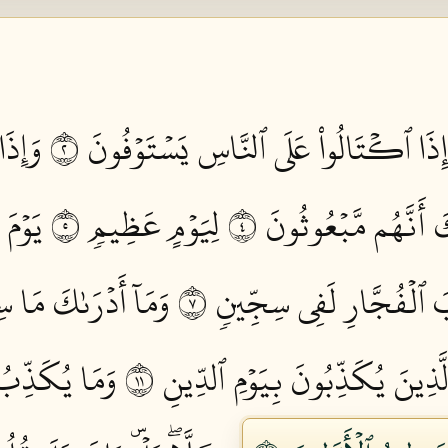
إِذَا ٱكۡتَالُواْ عَلَى ٱلنَّاسِ يَسۡتَوۡفُونَ ٢
وَإِذَا
كَ أَنَّهُم مَّبۡعُوثُونَ ٤
لِيَوۡمٍ عَظِيمٖ ٥
يَوۡمَ
َ ٱلۡفُجَّارِ لَفِي سِجِّينٖ ٧
وَمَآ أَدۡرَىٰكَ مَا س
َّذِينَ يُكَذِّبُونَ بِيَوۡمِ ٱلدِّينِ ١١
وَمَا يُكَذِّبُ ب