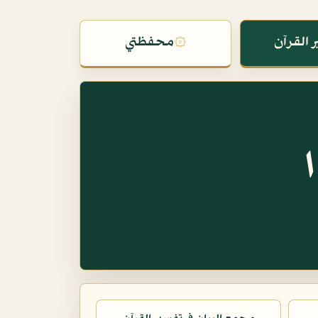
 القرآن
۞
محفظتي