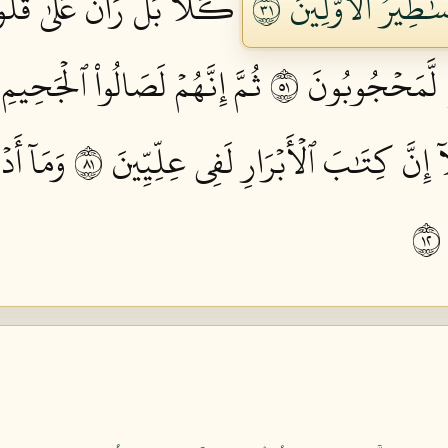
َٰطِيرُ ٱلۡأَوَّلِينَ ١٣
كـَلَّاۖ بَلۡۜ رَانَ عَلَىٰ قُلُ
ٖ لَّمَحۡجُوبُونَ ١٥
ثُمَّ إِنَّهُمۡ لَصَالُواْ ٱلۡجَحِيمِ ١٦
 إِنَّ كِتَٰبَ ٱلۡأَبۡرَارِ لَفِي عِلِّيِّينَ ١٨
وَمَآ أَد