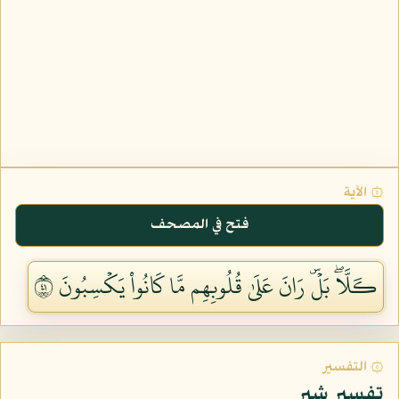
۞ الآية
فتح في المصحف
كـَلَّاۖ بَلۡۜ رَانَ عَلَىٰ قُلُوبِهِم مَّا كَانُواْ يَكۡسِبُونَ ١٤
۞ التفسير
تفسير شبر