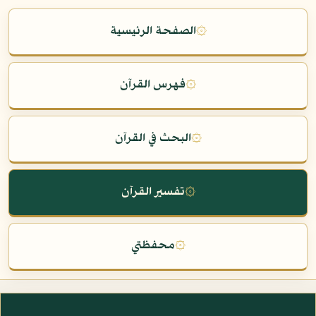
۞
الصفحة الرئيسية
۞
فهرس القرآن
۞
البحث في القرآن
۞
تفسير القرآن
۞
محفظتي