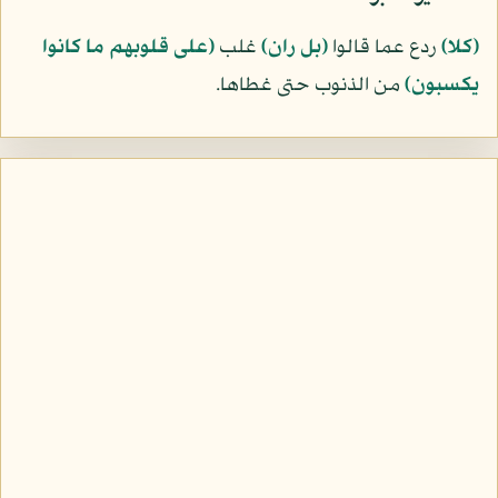
﴿كلا﴾
ردع عما قالوا
﴿بل ران﴾
غلب
﴿على قلوبهم ما كانوا
يكسبون﴾
من الذنوب حتى غطاها.