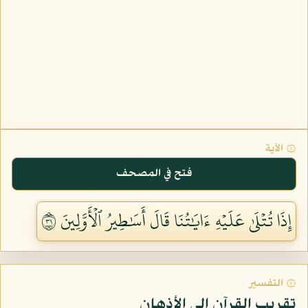
۞ الآية
فتح في المصحف
إِذَا تُتۡلَىٰ عَلَيۡهِ ءَايَٰتُنَا قَالَ أَسَٰطِيرُ ٱلۡأَوَّلِينَ ١٣
۞ التفسير
تقريب القرآن إلى الأذهان