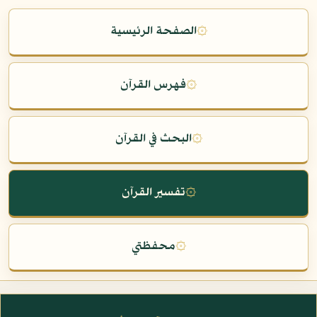
۞
الصفحة الرئيسية
۞
فهرس القرآن
۞
البحث في القرآن
۞
تفسير القرآن
۞
محفظتي