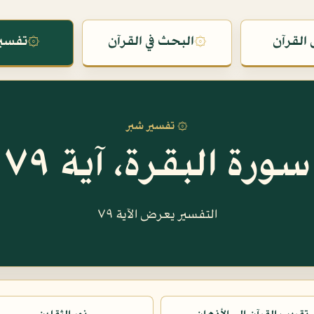
القرآن
۞
البحث في القرآن
۞
تفسير
۞ تفسير شبر
سورة البقرة، آية ٧٩
التفسير يعرض الآية ٧٩