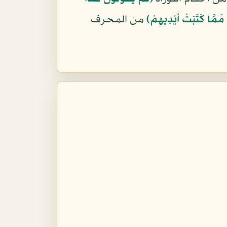
مِّمَّا كَتَبَتْ أَيْدِيهِمْ﴾
من المحرف