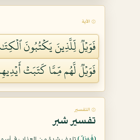
۞ الآية
فَوَيۡلٞ لِّلَّذِينَ يَكۡتُبُونَ ٱلۡكِتَٰب
فَوَيۡلٞ لَّهُم مِّمَّا كَتَبَتۡ أَيۡدِيهِم
۞ التفسير
تفسير شبر
﴿فَوَيْلٌ﴾
تلهف شدة من العذاب في أسوء