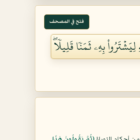
فتح في المصحف
ِيَشۡتَرُواْ بِهِۦ ثَمَنٗا قَلِيلٗاۖ
 أحكام التوراة
﴿ثُمَّ يَقُولُونَ هَذَا