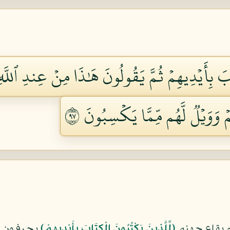
َ بِأَيۡدِيهِمۡ ثُمَّ يَقُولُونَ هَٰذَا مِنۡ عِندِ ٱللَّهِ ل
ۡ وَوَيۡلٞ لَّهُم مِّمَّا يَكۡسِبُونَ ٧٩
 بقاع جهنم
﴿لِّلَّذِينَ يَكْتُبُونَ الْكِتَابَ بِأَيْدِيهِمْ﴾
يحرفون من