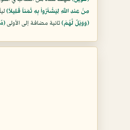
مِنْ عِندِ اللّهِ لِيَشْتَرُواْ بِهِ ثَمَناً قَلِيلاً﴾
ليأ
﴿وَوَيْلٌ لَّهُمْ﴾
ثانية مضافة إلى الأولى
﴿مِّ