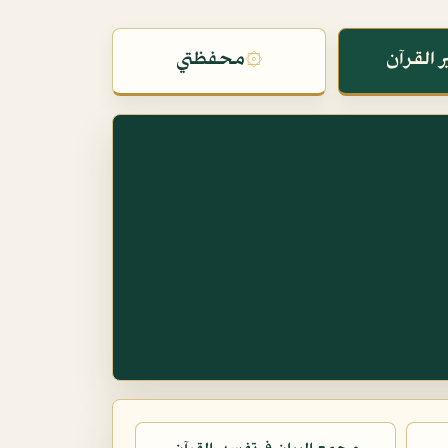
 القرآن
۞
محفظتي