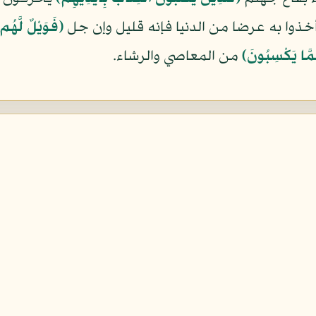
خذوا به عرضا من الدنيا فإنه قليل وإن جل
﴿فَوَيْلٌ لَّهُم 
مَّا يَكْسِبُونَ﴾
من المعاصي والرشاء.