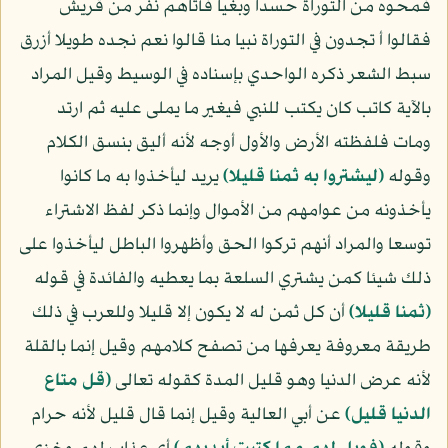
فمحوه من التوراة حسدا وبغيا فأتاهم نفر من قريش
فقالوا أ تجدون في التوراة نبيا منا قالوا نعم نجده طويلا أزرق
سبط الشعر ذكره الواحدي بإسناده في الوسيط وقيل المراد
بالآية كاتب كان يكتب للنبي فيغير ما يملى عليه ثم ارتد
ومات فلفظته الأرض والأول أوجه لأنه أليق بنسق الكلام
وقوله
﴿ليشتروا به ثمنا قليلا﴾
يريد ليأخذوا به ما كانوا
يأخذونه من عوامهم من الأموال وإنما ذكر لفظ الاشتراء
توسعا والمراد أنهم تركوا الحق وأظهروا الباطل ليأخذوا على
ذلك شيئا كمن يشتري السلعة بما يعطيه والفائدة في قوله
﴿ثمنا قليلا﴾
أن كل ثمن له لا يكون إلا قليلا وللعرب في ذلك
طريقة معروفة يعرفها من تصفح كلامهم وقيل إنما بالقلة
لأنه عرض الدنيا وهو قليل المدة كقوله تعالى
﴿قل متاع
الدنيا قليل﴾
عن أبي العالية وقيل إنما قال قليل لأنه حرام