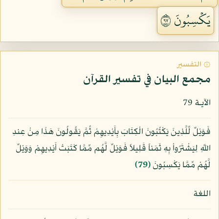
يَكۡسِبُونَ ٧٩
۞ التفسير
مجمع البيان في تفسير القرآن
الآيـة 79
فَوَيْلٌ لِّلَّذِينَ يَكْتُبُونَ الْكِتَابَ بِأَيْدِيهِمْ ثُمَّ يَقُولُونَ هَذَا مِنْ عِندِ
اللّهِ لِيَشْتَرُواْ بِهِ ثَمَناً قَلِيلاً فَوَيْلٌ لَّهُم مِّمَّا كَتَبَتْ أَيْدِيهِمْ وَوَيْلٌ
لَّهُمْ مِّمَّا يَكْسِبُونَ
﴿79﴾
اللغة