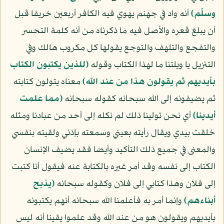
وسلّم)
أنه واد في جهنم يهوي فيه الكافر أربعين خريفا قبل
أن يبلغ قعره والأصل فيه ما ذكرناه من أنه كلمة التحسر
والتفجع والتلهف والتوجع يقولها كل مكروب هالك وفي
التنزيل يا ويلتنا ما لهذا الكتاب وقوله
﴿للذين يكتبون الكتاب
بأيديهم ثم يقولون هذا من عند الله﴾
معناه يتولون كتابته
ثم يضيفونه إلى الله سبحانه كقوله سبحانه
﴿مما علمت
أيدينا﴾
أي نحن تولينا ذلك لم نكله إلى أحد من عبادنا ومثله
خلقت بيدي ويقال رأيته بعيني وسمعته بإذني ولقيته بنفسي
والمعنى في جميع ذلك التأكيد وأيضا فقد يضيف الإنسان
الكتاب إلى نفسه وقد أمر غيره بالكتابة عنه فيقول أنا كتبت
إلى فلان وهذا كتابي إلى فلان وكقوله سبحانه
﴿يذبح
أبناءهم﴾
وإنما أمر به فأعلمنا الله سبحانه أنهم يكتبونه
بأيديهم ويقولون هو من عند الله وقد علموا يقينا أنه ليس