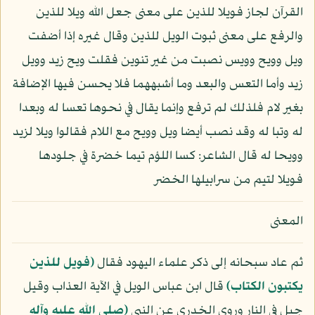
القرآن لجاز فويلا للذين على معنى جعل الله ويلا للذين
والرفع على معنى ثبوت الويل للذين وقال غيره إذا أضفت
ويل وويح وويس نصبت من غير تنوين فقلت ويح زيد وويل
زيد وأما التعس والبعد وما أشبههما فلا يحسن فيها الإضافة
بغير لام فلذلك لم ترفع وإنما يقال في نحوها تعسا له وبعدا
له وتبا له وقد نصب أيضا ويل وويح مع اللام فقالوا ويلا لزيد
وويحا له قال الشاعر: كسا اللؤم تيما خضرة في جلودها
فويلا لتيم من سرابيلها الخضر
المعنى
ثم عاد سبحانه إلى ذكر علماء اليهود فقال
﴿فويل للذين
يكتبون الكتاب﴾
قال ابن عباس الويل في الآية العذاب وقيل
جبل في النار وروى الخدري عن النبي
(صلى الله عليه وآله