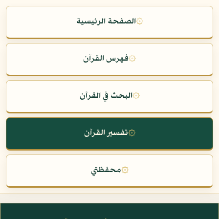
۞
الصفحة الرئيسية
۞
فهرس القرآن
۞
البحث في القرآن
۞
تفسير القرآن
۞
محفظتي