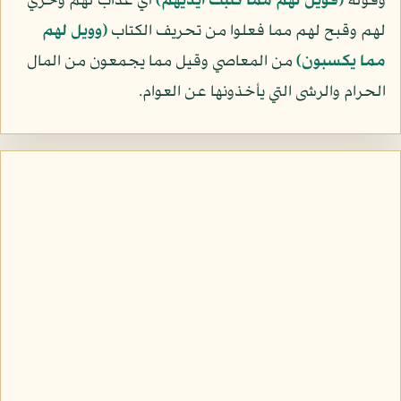
وقوله
﴿فويل لهم مما كتبت أيديهم﴾
أي عذاب لهم وخزي
لهم وقبح لهم مما فعلوا من تحريف الكتاب
﴿وويل لهم
مما يكسبون﴾
من المعاصي وقيل مما يجمعون من المال
الحرام والرشى التي يأخذونها عن العوام.