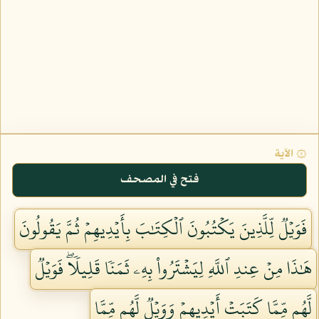
۞ الآية
فتح في المصحف
فَوَيۡلٞ لِّلَّذِينَ يَكۡتُبُونَ ٱلۡكِتَٰبَ بِأَيۡدِيهِمۡ ثُمَّ يَقُولُونَ
هَٰذَا مِنۡ عِندِ ٱللَّهِ لِيَشۡتَرُواْ بِهِۦ ثَمَنٗا قَلِيلٗاۖ فَوَيۡلٞ
لَّهُم مِّمَّا كَتَبَتۡ أَيۡدِيهِمۡ وَوَيۡلٞ لَّهُم مِّمَّا