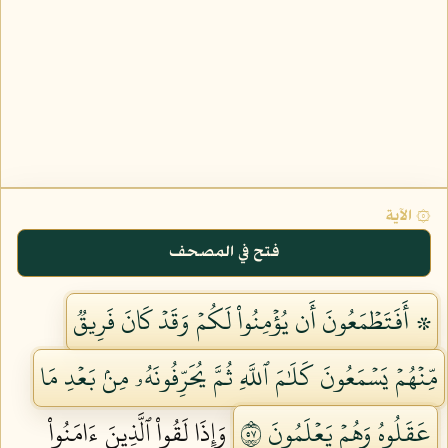
۞ الآية
فتح في المصحف
۞ أَفَتَطۡمَعُونَ أَن يُؤۡمِنُواْ لَكُمۡ وَقَدۡ كَانَ فَرِيقٞ
مِّنۡهُمۡ يَسۡمَعُونَ كَلَٰمَ ٱللَّهِ ثُمَّ يُحَرِّفُونَهُۥ مِنۢ بَعۡدِ مَا
عَقَلُوهُ وَهُمۡ يَعۡلَمُونَ ٧٥
وَإِذَا لَقُواْ ٱلَّذِينَ ءَامَنُواْ