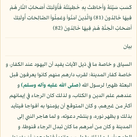
كَسَبَ سَيِّئَةً وَأَحَاطَتْ بِهِ خَطِيئَتُهُ فَأُوْلَئِكَ أَصْحَابُ النَّارِ هُمْ
فِيهَا خَالِدُونَ (81) وَالَّذِينَ آمَنُواْ وَعَمِلُواْ الصَّالِحَاتِ أُولَئِكَ
أَصْحَابُ الْجَنَّةِ هُمْ فِيهَا خَالِدُونَ (82)
بيان
السياق و خاصة ما في ذيل الآيات يفيد أن اليهود عند الكفار، و
خاصة كفار المدينة: لقرب دارهم منهم كانوا يعرفون قبل
البعثة ظهيرا لرسول الله
(صلى الله عليه وآله وسلم)
و
عندهم علم الدين و الكتاب، و لذلك كان الرجاء في إيمانهم
أكثر من غيرهم، و كان المتوقع أن يؤمنوا به أفواجا فيتأيد
بذلك و يظهر نوره، و ينتشر دعوته، و لما هاجر النبي إلى
المدينة و كان من أمرهم ما كان تبدل الرجاء قنوطا، و