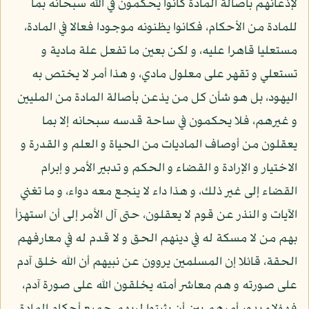
لإذعانهم بأصالة المادة كانوا يحكمون في الله سبحانه بما
للمادة من الأحكام، فكانوا يظنونه موجودا فعالا في المادة،
مستعليا قاهرا عليه، و لكن بعين ما تفعل علة مادية و
تستعلي و تقهر على معلول مادي، و هذا أمر لا يختص به
اليهود، بل هو شأن كل من يذعن بأصالة المادة من المليين
و غيرهم، فلا يحكمون في ساحة قدسه سبحانه إلا بما
يعقلون من أوصاف الماديات من الحياة و العلم و القدرة و
الاختيار و الإرادة و القضاء و الحكم و تدبير الأمر و إبرام
القضاء إلى غير ذلك، و هذا داء لا ينجع معه دواء، و ما تغني
الآيات و النذر عن قوم لا يعقلون، حتى آل الأمر إلى أن استهزأ
بهم من لا مسكة له في دينهم الحق و لا قدم له في معارفهم
الحقة، قائلا إن المسلمين يروون عن نبيهم أن الله خلق آدم
على صورته و هم معاشر أمته يخلقون الله على صورة آدم،