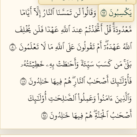
يَكۡسِبُونَ ٧٩
وَقَالُواْ لَن تَمَسَّنَا ٱلنَّارُ إِلَّآ أَيَّامٗا
مَّعۡدُودَةٗۚ قُلۡ أَتَّخَذۡتُمۡ عِندَ ٱللَّهِ عَهۡدٗا فَلَن يُخۡلِفَ
ٱللَّهُ عَهۡدَهُۥٓۖ أَمۡ تَقُولُونَ عَلَى ٱللَّهِ مَا لَا تَعۡلَمُونَ ٨٠
بَلَىٰۚ مَن كَسَبَ سَيِّئَةٗ وَأَحَٰطَتۡ بِهِۦ خَطِيٓـَٔتُهُۥ
فَأُوْلَٰٓئِكَ أَصۡحَٰبُ ٱلنَّارِۖ هُمۡ فِيهَا خَٰلِدُونَ ٨١
وَٱلَّذِينَ ءَامَنُواْ وَعَمِلُواْ ٱلصَّٰلِحَٰتِ أُوْلَٰٓئِكَ
أَصۡحَٰبُ ٱلۡجَنَّةِۖ هُمۡ فِيهَا خَٰلِدُونَ ٨٢