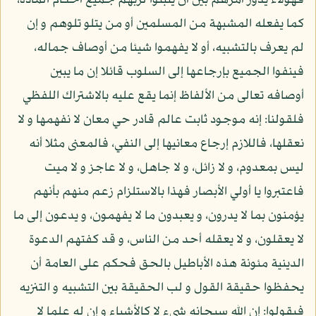
فهؤلاء يدور أمرهم بين أن يثبتوا لربهم جميع أحكام المادة،
كما يفعله المشبهة من المسلمين أو من يتلو تلوهم و إن
لم يعرف بالتشبيه، أو لا يفهموا شيئا من أوصاف جماله،
فينفوا الجميع بإرجاعها إلى السلوب قائلا إن ما يبين
أوصافه تعالى من الألفاظ إنما يقع عليه بالاشتراك اللفظي
فلقولنا: إنه موجود ثابت عالم قادر حي معان لا نفهمها و لا
نعقلها، فاللازم إرجاع معانيها إلى النفي، فالمعنى مثلا أنه
ليس بمعدوم، و لا زائل، و لا جاهل، و لا عاجز و لا ميت
فاعتبروا يا أولي الأبصار فهذا بالاستلزام زعم منهم بأنهم
يؤمنون بما لا يدرون، و يعبدون ما لا يفهمون، و يدعون إلى ما
لا يعقلون، و لا يعقله أحد من الناس، و قد كفتهم الدعوة
الدينية مئونة هذه الأباطيل بالحق فحكم على العامة أن
يحفظوا حقيقة القول و لب الحقيقة بين التشبيه و التنزيه
فيقولوا: إن الله سبحانه شيء لا كالأشياء و إن له علما لا