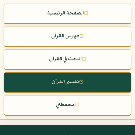
۞
الصفحة الرئيسية
۞
فهرس القرآن
۞
البحث في القرآن
۞
تفسير القرآن
۞
محفظتي