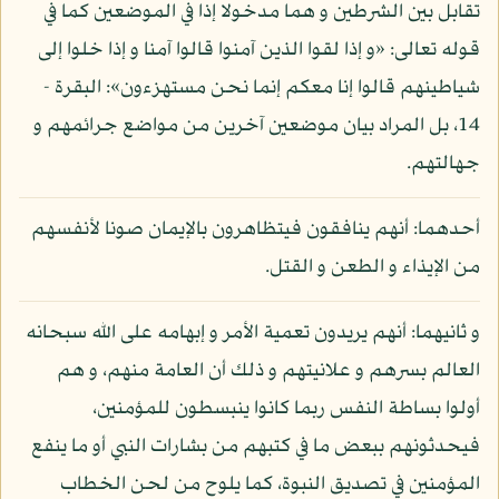
تقابل بين الشرطين و هما مدخولا إذا في الموضعين كما في
قوله تعالى: «و إذا لقوا الذين آمنوا قالوا آمنا و إذا خلوا إلى
شياطينهم قالوا إنا معكم إنما نحن مستهزءون»: البقرة -
14، بل المراد بيان موضعين آخرين من مواضع جرائمهم و
جهالتهم.
أحدهما: أنهم ينافقون فيتظاهرون بالإيمان صونا لأنفسهم
من الإيذاء و الطعن و القتل.
و ثانيهما: أنهم يريدون تعمية الأمر و إبهامه على الله سبحانه
العالم بسرهم و علانيتهم و ذلك أن العامة منهم، و هم
أولوا بساطة النفس ربما كانوا ينبسطون للمؤمنين،
فيحدثونهم ببعض ما في كتبهم من بشارات النبي أو ما ينفع
المؤمنين في تصديق النبوة، كما يلوح من لحن الخطاب