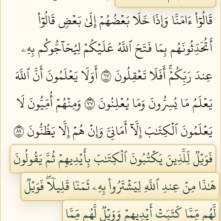
قَالُوٓاْ ءَامَنَّا وَإِذَا خَلَا بَعۡضُهُمۡ إِلَىٰ بَعۡضٖ قَالُوٓاْ
أَتُحَدِّثُونَهُم بِمَا فَتَحَ ٱللَّهُ عَلَيۡكُمۡ لِيُحَآجُّوكُم بِهِۦ
عِندَ رَبِّكُمۡۚ أَفَلَا تَعۡقِلُونَ ٧٦
أَوَلَا يَعۡلَمُونَ أَنَّ ٱللَّهَ
يَعۡلَمُ مَا يُسِرُّونَ وَمَا يُعۡلِنُونَ ٧٧
وَمِنۡهُمۡ أُمِّيُّونَ لَا
يَعۡلَمُونَ ٱلۡكِتَٰبَ إِلَّآ أَمَانِيَّ وَإِنۡ هُمۡ إِلَّا يَظُنُّونَ ٧٨
فَوَيۡلٞ لِّلَّذِينَ يَكۡتُبُونَ ٱلۡكِتَٰبَ بِأَيۡدِيهِمۡ ثُمَّ يَقُولُونَ
هَٰذَا مِنۡ عِندِ ٱللَّهِ لِيَشۡتَرُواْ بِهِۦ ثَمَنٗا قَلِيلٗاۖ فَوَيۡلٞ
لَّهُم مِّمَّا كَتَبَتۡ أَيۡدِيهِمۡ وَوَيۡلٞ لَّهُم مِّمَّا