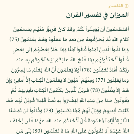
۞ التفسير
الميزان في تفسير القرآن
أَفَتَطْمَعُونَ أَن يُؤْمِنُواْ لَكُمْ وَقَدْ كَانَ فَرِيقٌ مِّنْهُمْ يَسْمَعُونَ
كَلاَمَ اللّهِ ثُمَّ يُحَرِّفُونَهُ مِن بَعْدِ مَا عَقَلُوهُ وَهُمْ يَعْلَمُونَ (75)
وَإِذَا لَقُواْ الَّذِينَ آمَنُواْ قَالُواْ آمَنَّا وَإِذَا خَلاَ بَعْضُهُمْ إِلَىَ بَعْضٍ
قَالُواْ أَتُحَدِّثُونَهُم بِمَا فَتَحَ اللّهُ عَلَيْكُمْ لِيُحَآجُّوكُم بِهِ عِندَ
رَبِّكُمْ أَفَلاَ تَعْقِلُونَ (76) أَوَلاَ يَعْلَمُونَ أَنَّ اللّهَ يَعْلَمُ مَا يُسِرُّونَ
وَمَا يُعْلِنُونَ (77) وَمِنْهُمْ أُمِّيُّونَ لاَ يَعْلَمُونَ الْكِتَابَ إِلاَّ أَمَانِيَّ وَإِنْ
هُمْ إِلاَّ يَظُنُّونَ (78) فَوَيْلٌ لِّلَّذِينَ يَكْتُبُونَ الْكِتَابَ بِأَيْدِيهِمْ ثُمَّ
يَقُولُونَ هَذَا مِنْ عِندِ اللّهِ لِيَشْتَرُواْ بِهِ ثَمَناً قَلِيلاً فَوَيْلٌ لَّهُم مِّمَّا
كَتَبَتْ أَيْدِيهِمْ وَوَيْلٌ لَّهُمْ مِّمَّا يَكْسِبُونَ (79) وَقَالُواْ لَن تَمَسَّنَا
النَّارُ إِلاَّ أَيَّاماً مَّعْدُودَةً قُلْ أَتَّخَذْتُمْ عِندَ اللّهِ عَهْدًا فَلَن يُخْلِفَ
اللّهُ عَهْدَهُ أَمْ تَقُولُونَ عَلَى اللّهِ مَا لاَ تَعْلَمُونَ (80) بَلَى مَن