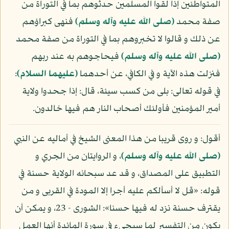
المتواطئين إذا لقوا المسلمين حدثوهم بما في التوراة من
صفة محمد
(صلى الله عليه وآله وسلم)
فنهى كبراؤهم
عن ذلك و قالوا لا تخبروهم بما في التوراة من صفة محمد
(صلى الله عليه وآله وسلم)
فيحاجوهم به عند ربهم
فنزلت هذه الآية و في الكافي، عن أحدهما
(عليهما السلام)
:
في قوله تعالى: بلى من كسب سيئة، قال: إذا جحدوا ولاية
أمير المؤمنين فأولئك أصحاب النار هم فيها خالدون.
أقول: و روى قريبا من هذا المعنى الشيخ في أماليه عن النبي
(صلى الله عليه وآله وسلم)
، و الروايتان من الجري و
التطبيق على المصداق، و قد عد سبحانه الولاية حسنة في
قوله: «قل لا أسألكم عليه أجرا إلا المودة في القربى و من
يقترف حسنة نزد له فيها حسنا»: الشورى - 23، و يمكن أن
يكون من التفسير لما سيجيء في سورة المائدة أنها العمل