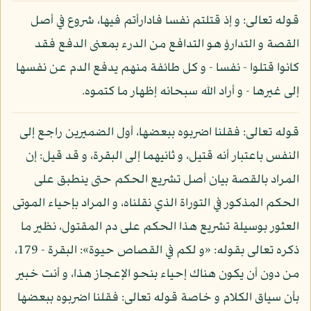
قوله تعالى: و إذ قتلتم نفسا فادارأتم فيها، شروع في أصل
القصة و التدارؤ هو التدافع من الدرء بمعنى الدفع فقد
كانوا قتلوا - نفسا - و كل طائفة منهم يدفع الدم عن نفسها
إلى غيرها - و أراد الله سبحانه إظهار ما كتموه.
قوله تعالى: فقلنا اضربوه ببعضها، أول الضميرين راجع إلى
النفس باعتبار أنه قتيل، و ثانيهما إلى البقرة، و قد قيل: إن
المراد بالقصة بيان أصل تشريع الحكم حتى ينطبق على
الحكم المذكور في التوراة الذي نقلناه، و المراد بإحياء الموتى
العثور بوسيلة تشريع هذا الحكم على دم المقتول، نظير ما
ذكره تعالى بقوله: «و لكم في القصاص حيوة»: البقرة - 179،
من دون أن يكون هناك إحياء بنحو الإعجاز هذا، و أنت خبير
بأن سياق الكلام و خاصة قوله تعالى: فقلنا اضربوه ببعضها