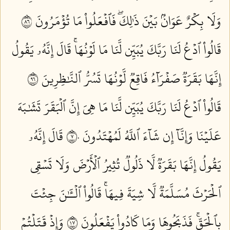
وَلَا بِكۡرٌ عَوَانُۢ بَيۡنَ ذَٰلِكَۖ فَٱفۡعَلُواْ مَا تُؤۡمَرُونَ ٦٨
قَالُواْ ٱدۡعُ لَنَا رَبَّكَ يُبَيِّن لَّنَا مَا لَوۡنُهَاۚ قَالَ إِنَّهُۥ يَقُولُ
إِنَّهَا بَقَرَةٞ صَفۡرَآءُ فَاقِعٞ لَّوۡنُهَا تَسُرُّ ٱلنَّٰظِرِينَ ٦٩
قَالُواْ ٱدۡعُ لَنَا رَبَّكَ يُبَيِّن لَّنَا مَا هِيَ إِنَّ ٱلۡبَقَرَ تَشَٰبَهَ
عَلَيۡنَا وَإِنَّآ إِن شَآءَ ٱللَّهُ لَمُهۡتَدُونَ ٧٠
قَالَ إِنَّهُۥ
يَقُولُ إِنَّهَا بَقَرَةٞ لَّا ذَلُولٞ تُثِيرُ ٱلۡأَرۡضَ وَلَا تَسۡقِي
ٱلۡحَرۡثَ مُسَلَّمَةٞ لَّا شِيَةَ فِيهَاۚ قَالُواْ ٱلۡـَٰٔنَ جِئۡتَ
بِٱلۡحَقِّۚ فَذَبَحُوهَا وَمَا كَادُواْ يَفۡعَلُونَ ٧١
وَإِذۡ قَتَلۡتُمۡ