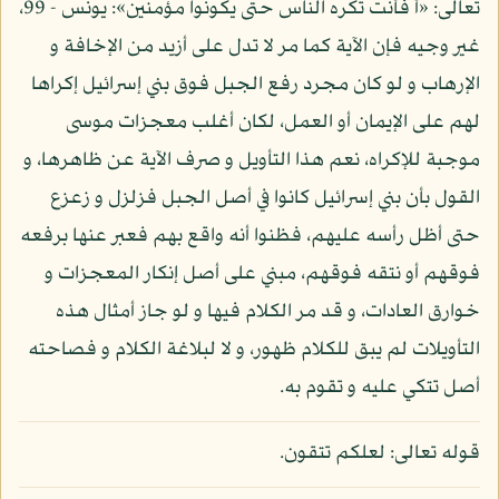
تعالى: «أ فأنت تكره الناس حتى يكونوا مؤمنين»: يونس - 99،
غير وجيه فإن الآية كما مر لا تدل على أزيد من الإخافة و
الإرهاب و لو كان مجرد رفع الجبل فوق بني إسرائيل إكراها
لهم على الإيمان أو العمل، لكان أغلب معجزات موسى
موجبة للإكراه، نعم هذا التأويل و صرف الآية عن ظاهرها، و
القول بأن بني إسرائيل كانوا في أصل الجبل فزلزل و زعزع
حتى أظل رأسه عليهم، فظنوا أنه واقع بهم فعبر عنها برفعه
فوقهم أو نتقه فوقهم، مبني على أصل إنكار المعجزات و
خوارق العادات، و قد مر الكلام فيها و لو جاز أمثال هذه
التأويلات لم يبق للكلام ظهور، و لا لبلاغة الكلام و فصاحته
أصل تتكي عليه و تقوم به.
قوله تعالى: لعلكم تتقون.