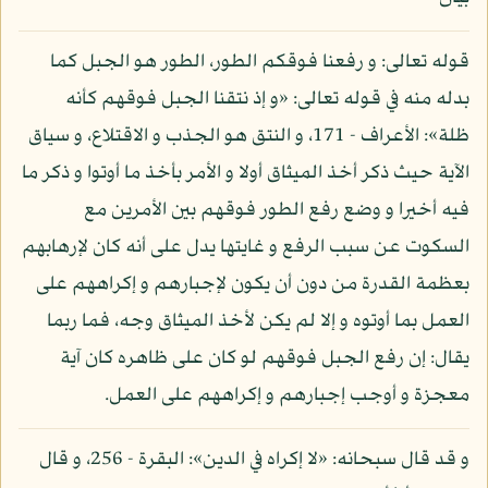
قوله تعالى: و رفعنا فوقكم الطور، الطور هو الجبل كما
بدله منه في قوله تعالى: «و إذ نتقنا الجبل فوقهم كأنه
ظلة»: الأعراف - 171، و النتق هو الجذب و الاقتلاع، و سياق
الآية حيث ذكر أخذ الميثاق أولا و الأمر بأخذ ما أوتوا و ذكر ما
فيه أخيرا و وضع رفع الطور فوقهم بين الأمرين مع
السكوت عن سبب الرفع و غايتها يدل على أنه كان لإرهابهم
بعظمة القدرة من دون أن يكون لإجبارهم و إكراههم على
العمل بما أوتوه و إلا لم يكن لأخذ الميثاق وجه، فما ربما
يقال: إن رفع الجبل فوقهم لو كان على ظاهره كان آية
معجزة و أوجب إجبارهم و إكراههم على العمل.
و قد قال سبحانه: «لا إكراه في الدين»: البقرة - 256، و قال