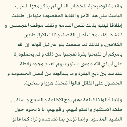
مقدمة توضيحية للخطاب التالي لم يذكر معها السبب
الباعث على هذا الأمر و الغاية المقصودة منها بل أطلقت
إطلاقا ليتنبه بذلك نفس السامع و تقف موقف التجسس، و
تنتشط إذا سمعت أصل القصة، و نالت الارتباط بين
الكلامين، و لذلك لما سمعت بنو إسرائيل قوله: إن الله
يأمركم أن تذبحوا بقرة تعجبوا من ذلك و لم يحملوه إلا
على أن نبي الله موسى يستهزء بهم لعدم وجود رابطة
عندهم بين ذبح البقرة و ما يسألونه من فصل الخصومة و
الحصول على القاتل قالوا أ تتخذنا هزوا و سخرية.
و إنما قالوا ذلك لفقدهم روح الإطاعة و السمع و استقرار
ملكة الاستكبار و العتو فيهم، و قولهم: إنا لا نحوم حول
التقليد المذموم، و إنما نؤمن بما نشاهده و نراه كما قالوا