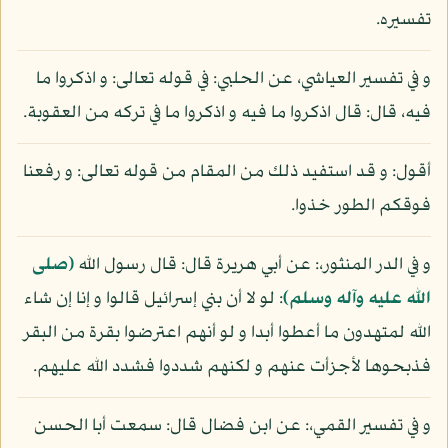
تفسيره.
و في تفسير العياشي، عن الحلبي: في قوله تعالى: و اذكروا ما
فيه، قال: قال اذكروا ما فيه و اذكروا ما في تركه من العقوبة.
أقول: و قد استفيد ذلك من المقام من قوله تعالى: و رفعنا
فوقكم الطور خذوا.
و في الدر المنثور،: عن أبي هريرة قال: قال رسول الله
(صلى
الله عليه وآله وسلم)
: لو لا أن بني إسرائيل قالوا و إنا إن شاء
الله لمتهدون ما أعطوا أبدا و لو أنهم اعترضوا بقرة من البقر
فذبحوها لأجزأت عنهم و لكنهم شددوا فشدد الله عليهم.
و في تفسير القمي،: عن ابن فضال قال: سمعت أبا الحسن