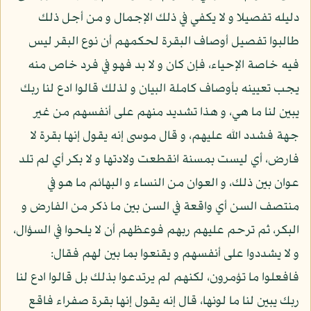
دليله تفصيلا و لا يكفي في ذلك الإجمال و من أجل ذلك
طالبوا تفصيل أوصاف البقرة لحكمهم أن نوع البقر ليس
فيه خاصة الإحياء، فإن كان و لا بد فهو في فرد خاص منه
يجب تعيينه بأوصاف كاملة البيان و لذلك قالوا ادع لنا ربك
يبين لنا ما هي، و هذا تشديد منهم على أنفسهم من غير
جهة فشدد الله عليهم، و قال موسى إنه يقول إنها بقرة لا
فارض، أي ليست بمسنة انقطعت ولادتها و لا بكر أي لم تلد
عوان بين ذلك، و العوان من النساء و البهائم ما هو في
منتصف السن أي واقعة في السن بين ما ذكر من الفارض و
البكر، ثم ترحم عليهم ربهم فوعظهم أن لا يلحوا في السؤال،
و لا يشددوا على أنفسهم و يقنعوا بما بين لهم فقال:
فافعلوا ما تؤمرون، لكنهم لم يرتدعوا بذلك بل قالوا ادع لنا
ربك يبين لنا ما لونها، قال إنه يقول إنها بقرة صفراء فاقع