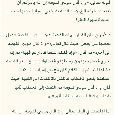
قوله تعالى: «و إذ قال موسى لقومه إن الله يأمركم أن
تذبحوا بقرة» إلخ، هذه قصة بقرة بني إسرائيل، و بها سميت
السورة سورة البقرة.
و الأمر في بيان القرآن لهذه القصة عجيب فإن القصة فصل
بعضها عن بعض حيث قال تعالى: «و إذ قال موسى لقومه
إلى آخره» ثم قال: «و إذ قتلتم نفسا فادارأتم فيها» ثم إنه
أخرج فصلا منها من وسطها و قدم أولا و وضع صدر القصة
و ذيلها ثانيا، ثم إن الكلام كان مع بني إسرائيل في الآيات
السابقة بنحو الخطاب فانتقل بالالتفات إلى الغيبة حيث
قال: و إذ قال موسى لقومه ثم التفت إلى الخطاب ثانيا
بقوله: و إذ قتلتم نفسا فادارأتم فيها.
أما الالتفات في قوله تعالى: و إذ قال موسى لقومه: إن الله