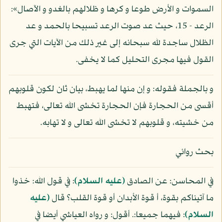
السموات و الأرض طوعا و كرها و ظلالهم بالغدو و الآصال»:
الرعد - 15، حيث عد صوت الرعد تسبيحا بالحمد و عد
الظلال ساجدة لله سبحانه إلى غير ذلك من الآيات التي جرى
القول فيها مجرى التحليل كما لا يخفى.
و بالجملة فقوله: و إن منها لما يهبط، بيان ثان لكون قلوبهم
أقسى من الحجارة فإن الحجارة تخشى الله تعالى، فتهبط
من خشيته، و قلوبهم لا تخشى الله تعالى و لا تهابه.
بحث روائي
في المحاسن: عن الصادق
(عليه السلام)
: في قول الله: خذوا
ما آتيناكم بقوة، أ قوة الأبدان أو قوة القلب؟ قال
(عليه
السلام)
: فيهما جميعا:. أقول: و رواه العياشي أيضا في