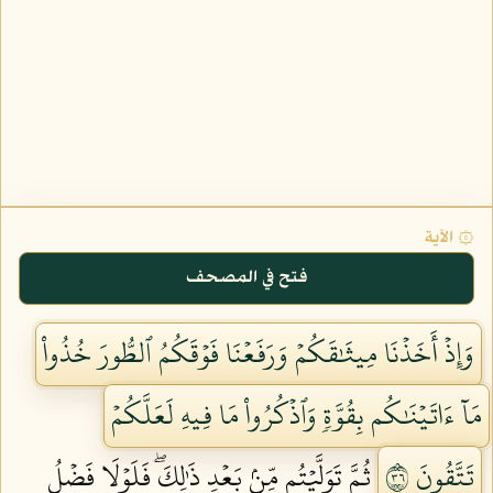
۞ الآية
فتح في المصحف
وَإِذۡ أَخَذۡنَا مِيثَٰقَكُمۡ وَرَفَعۡنَا فَوۡقَكُمُ ٱلطُّورَ خُذُواْ
مَآ ءَاتَيۡنَٰكُم بِقُوَّةٖ وَٱذۡكُرُواْ مَا فِيهِ لَعَلَّكُمۡ
تَتَّقُونَ ٦٣
ثُمَّ تَوَلَّيۡتُم مِّنۢ بَعۡدِ ذَٰلِكَۖ فَلَوۡلَا فَضۡلُ