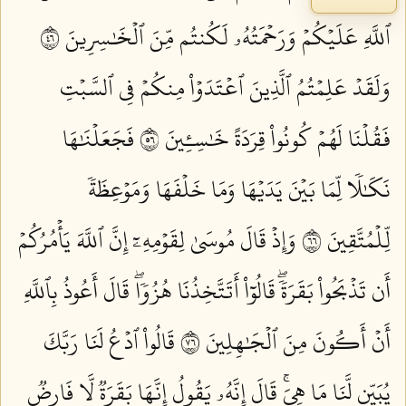
ٱللَّهِ عَلَيۡكُمۡ وَرَحۡمَتُهُۥ لَكُنتُم مِّنَ ٱلۡخَٰسِرِينَ ٦٤
وَلَقَدۡ عَلِمۡتُمُ ٱلَّذِينَ ٱعۡتَدَوۡاْ مِنكُمۡ فِي ٱلسَّبۡتِ
فَقُلۡنَا لَهُمۡ كُونُواْ قِرَدَةً خَٰسِـِٔينَ ٦٥
فَجَعَلۡنَٰهَا
نَكَٰلٗا لِّمَا بَيۡنَ يَدَيۡهَا وَمَا خَلۡفَهَا وَمَوۡعِظَةٗ
لِّلۡمُتَّقِينَ ٦٦
وَإِذۡ قَالَ مُوسَىٰ لِقَوۡمِهِۦٓ إِنَّ ٱللَّهَ يَأۡمُرُكُمۡ
أَن تَذۡبَحُواْ بَقَرَةٗۖ قَالُوٓاْ أَتَتَّخِذُنَا هُزُوٗاۖ قَالَ أَعُوذُ بِٱللَّهِ
أَنۡ أَكُونَ مِنَ ٱلۡجَٰهِلِينَ ٦٧
قَالُواْ ٱدۡعُ لَنَا رَبَّكَ
يُبَيِّن لَّنَا مَا هِيَۚ قَالَ إِنَّهُۥ يَقُولُ إِنَّهَا بَقَرَةٞ لَّا فَارِضٞ