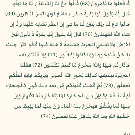
فَافْعَلُواْ مَا تُؤْمَرونَ (68) قَالُواْ ادْعُ لَنَا رَبَّكَ يُبَيِّن لَّنَا مَا لَوْنُهَا
قَالَ إِنَّهُ يَقُولُ إِنّهَا بَقَرَةٌ صَفْرَاء فَاقِعٌ لَّوْنُهَا تَسُرُّ النَّاظِرِينَ (69)
قَالُواْ ادْعُ لَنَا رَبَّكَ يُبَيِّن لَّنَا مَا هِيَ إِنَّ البَقَرَ تَشَابَهَ عَلَيْنَا وَإِنَّآ إِن
شَاء اللَّهُ لَمُهْتَدُونَ (70) قَالَ إِنَّهُ يَقُولُ إِنَّهَا بَقَرَةٌ لاَّ ذَلُولٌ تُثِيرُ
الأَرْضَ وَلاَ تَسْقِي الْحَرْثَ مُسَلَّمَةٌ لاَّ شِيَةَ فِيهَا قَالُواْ الآنَ جِئْتَ
بِالْحَقِّ فَذَبَحُوهَا وَمَا كَادُواْ يَفْعَلُونَ (71) وَإِذْ قَتَلْتُمْ نَفْساً
فَادَّارَأْتُمْ فِيهَا وَاللّهُ مُخْرِجٌ مَّا كُنتُمْ تَكْتُمُونَ (72) فَقُلْنَا
اضْرِبُوهُ بِبَعْضِهَا كَذَلِكَ يُحْيِي اللّهُ الْمَوْتَى وَيُرِيكُمْ آيَاتِهِ لَعَلَّكُمْ
تَعْقِلُونَ (73) ثُمَّ قَسَتْ قُلُوبُكُم مِّن بَعْدِ ذَلِكَ فَهِيَ كَالْحِجَارَةِ
أَوْ أَشَدُّ قَسْوَةً وَإِنَّ مِنَ الْحِجَارَةِ لَمَا يَتَفَجَّرُ مِنْهُ الأَنْهَارُ وَإِنَّ
مِنْهَا لَمَا يَشَّقَّقُ فَيَخْرُجُ مِنْهُ الْمَاء وَإِنَّ مِنْهَا لَمَا يَهْبِطُ مِنْ
خَشْيَةِ اللّهِ وَمَا اللّهُ بِغَافِلٍ عَمَّا تَعْمَلُونَ (74)
بيان