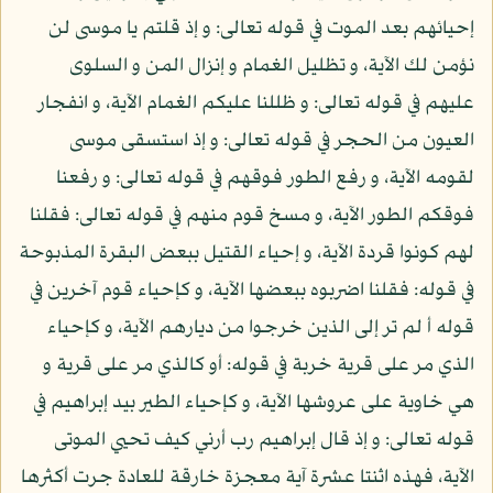
إحيائهم بعد الموت في قوله تعالى: و إذ قلتم يا موسى لن
نؤمن لك الآية، و تظليل الغمام و إنزال المن و السلوى
عليهم في قوله تعالى: و ظللنا عليكم الغمام الآية، و انفجار
العيون من الحجر في قوله تعالى: و إذ استسقى موسى
لقومه الآية، و رفع الطور فوقهم في قوله تعالى: و رفعنا
فوقكم الطور الآية، و مسخ قوم منهم في قوله تعالى: فقلنا
لهم كونوا قردة الآية، و إحياء القتيل ببعض البقرة المذبوحة
في قوله: فقلنا اضربوه ببعضها الآية، و كإحياء قوم آخرين في
قوله أ لم تر إلى الذين خرجوا من ديارهم الآية، و كإحياء
الذي مر على قرية خربة في قوله: أو كالذي مر على قرية و
هي خاوية على عروشها الآية، و كإحياء الطير بيد إبراهيم في
قوله تعالى: و إذ قال إبراهيم رب أرني كيف تحيي الموتى
الآية، فهذه اثنتا عشرة آية معجزة خارقة للعادة جرت أكثرها