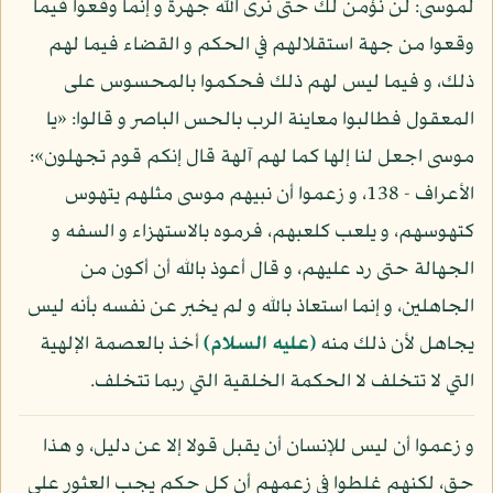
لموسى: لن نؤمن لك حتى نرى الله جهرة و إنما وقعوا فيما
وقعوا من جهة استقلالهم في الحكم و القضاء فيما لهم
ذلك، و فيما ليس لهم ذلك فحكموا بالمحسوس على
المعقول فطالبوا معاينة الرب بالحس الباصر و قالوا: «يا
موسى اجعل لنا إلها كما لهم آلهة قال إنكم قوم تجهلون»:
الأعراف - 138، و زعموا أن نبيهم موسى مثلهم يتهوس
كتهوسهم، و يلعب كلعبهم، فرموه بالاستهزاء و السفه و
الجهالة حتى رد عليهم، و قال أعوذ بالله أن أكون من
الجاهلين، و إنما استعاذ بالله و لم يخبر عن نفسه بأنه ليس
يجاهل لأن ذلك منه
(عليه السلام)
أخذ بالعصمة الإلهية
التي لا تتخلف لا الحكمة الخلقية التي ربما تتخلف.
و زعموا أن ليس للإنسان أن يقبل قولا إلا عن دليل، و هذا
حق، لكنهم غلطوا في زعمهم أن كل حكم يجب العثور على