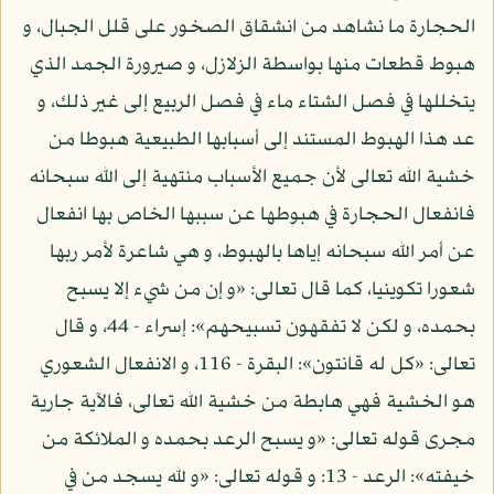
الحجارة ما نشاهد من انشقاق الصخور على قلل الجبال، و
هبوط قطعات منها بواسطة الزلازل، و صيرورة الجمد الذي
يتخللها في فصل الشتاء ماء في فصل الربيع إلى غير ذلك، و
عد هذا الهبوط المستند إلى أسبابها الطبيعية هبوطا من
خشية الله تعالى لأن جميع الأسباب منتهية إلى الله سبحانه
فانفعال الحجارة في هبوطها عن سببها الخاص بها انفعال
عن أمر الله سبحانه إياها بالهبوط، و هي شاعرة لأمر ربها
شعورا تكوينيا، كما قال تعالى: «و إن من شيء إلا يسبح
بحمده، و لكن لا تفقهون تسبيحهم»: إسراء - 44، و قال
تعالى: «كل له قانتون»: البقرة - 116، و الانفعال الشعوري
هو الخشية فهي هابطة من خشية الله تعالى، فالآية جارية
مجرى قوله تعالى: «و يسبح الرعد بحمده و الملائكة من
خيفته»: الرعد - 13: و قوله تعالى: «و لله يسجد من في