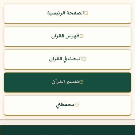
۞
الصفحة الرئيسية
۞
فهرس القرآن
۞
البحث في القرآن
۞
تفسير القرآن
۞
محفظتي