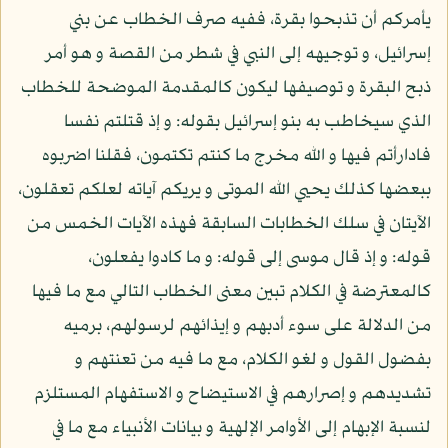
يأمركم أن تذبحوا بقرة، ففيه صرف الخطاب عن بني
إسرائيل، و توجيهه إلى النبي في شطر من القصة و هو أمر
ذبح البقرة و توصيفها ليكون كالمقدمة الموضحة للخطاب
الذي سيخاطب به بنو إسرائيل بقوله: و إذ قتلتم نفسا
فادارأتم فيها و الله مخرج ما كنتم تكتمون، فقلنا اضربوه
ببعضها كذلك يحيي الله الموتى و يريكم آياته لعلكم تعقلون،
الآيتان في سلك الخطابات السابقة فهذه الآيات الخمس من
قوله: و إذ قال موسى إلى قوله: و ما كادوا يفعلون،
كالمعترضة في الكلام تبين معنى الخطاب التالي مع ما فيها
من الدلالة على سوء أدبهم و إيذائهم لرسولهم، برميه
بفضول القول و لغو الكلام، مع ما فيه من تعنتهم و
تشديدهم و إصرارهم في الاستيضاح و الاستفهام المستلزم
لنسبة الإبهام إلى الأوامر الإلهية و بيانات الأنبياء مع ما في