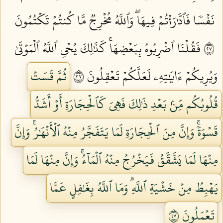
نَفۡسٗا فَٱدَّٰرَٰءۡتُمۡ فِيهَاۖ وَٱللَّهُ مُخۡرِجٞ مَّا كُنتُمۡ تَكۡتُمُونَ
٧٢
فَقُلۡنَا ٱضۡرِبُوهُ بِبَعۡضِهَاۚ كَذَٰلِكَ يُحۡيِ ٱللَّهُ ٱلۡمَوۡتَىٰ
وَيُرِيكُمۡ ءَايَٰتِهِۦ لَعَلَّكُمۡ تَعۡقِلُونَ ٧٣
ثُمَّ قَسَتۡ
قُلُوبُكُم مِّنۢ بَعۡدِ ذَٰلِكَ فَهِيَ كَٱلۡحِجَارَةِ أَوۡ أَشَدُّ
قَسۡوَةٗۚ وَإِنَّ مِنَ ٱلۡحِجَارَةِ لَمَا يَتَفَجَّرُ مِنۡهُ ٱلۡأَنۡهَٰرُۚ وَإِنَّ
مِنۡهَا لَمَا يَشَّقَّقُ فَيَخۡرُجُ مِنۡهُ ٱلۡمَآءُۚ وَإِنَّ مِنۡهَا لَمَا
يَهۡبِطُ مِنۡ خَشۡيَةِ ٱللَّهِۗ وَمَا ٱللَّهُ بِغَٰفِلٍ عَمَّا
تَعۡمَلُونَ ٧٤