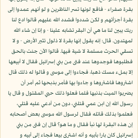
بقرة صفراء - فاقع لونها تسر الناظرين و لو أنهم عمدوا إلى
بقرة أجزأتهم و لكن شددوا فشدد الله عليهم قالوا ادع لنا
ربك يبين لنا ما هي أن البقر تشابه علينا - و إنا إن شاء الله
لمهتدون. قال: إنه يقول إنها بقرة لا ذلول تثير الأرض - و لا
تسقي الحرث مسلمة لا شية فيها. قالوا الآن جئت بالحق
فطلبوها فوجدوها عند فتى من بني إسرائيل فقال لا أبيعها
إلا بملء مسك ذهبا، فجاءوا إلى موسى و قالوا له ذلك قال
اشتروها فاشتروها و جاءوا بها فأمر بذبحها ثم أمر أن
يضربوا الميت بذنبها فلما فعلوا ذلك حيي المقتول و قال يا
رسول الله إن ابن عمي قتلني، دون من أدعي عليه قتلي،
فعلموا بذلك قاتله فقال لرسول الله موسى بعض أصحابه
إن هذه البقرة لها نبأ فقال و ما هو؟ قال إن فتى من بني
إسرائيل كان بارا بأبيه و أنه اشترى بيعا فجاء إلى أبيه و