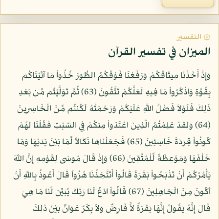
۞ التفسير
الميزان في تفسير القرآن
وَإِذْ أَخَذْنَا مِيثَاقَكُمْ وَرَفَعْنَا فَوْقَكُمُ الطُّورَ خُذُواْ مَا آتَيْنَاكُم
بِقُوَّةٍ وَاذْكُرُواْ مَا فِيهِ لَعَلَّكُمْ تَتَّقُونَ (63) ثُمَّ تَوَلَّيْتُم مِّن بَعْدِ
ذَلِكَ فَلَوْلاَ فَضْلُ اللَّهِ عَلَيْكُمْ وَرَحْمَتُهُ لَكُنتُم مِّنَ الْخَاسِرِينَ
(64) وَلَقَدْ عَلِمْتُمُ الَّذِينَ اعْتَدَواْ مِنكُمْ فِي السَّبْتِ فَقُلْنَا لَهُمْ
كُونُواْ قِرَدَةً خَاسِئِينَ (65) فَجَعَلْنَاهَا نَكَالاً لِّمَا بَيْنَ يَدَيْهَا وَمَا
خَلْفَهَا وَمَوْعِظَةً لِّلْمُتَّقِينَ (66) وَإِذْ قَالَ مُوسَى لِقَوْمِهِ إِنَّ اللّهَ
يَأْمُرُكُمْ أَنْ تَذْبَحُواْ بَقَرَةً قَالُواْ أَتَتَّخِذُنَا هُزُواً قَالَ أَعُوذُ بِاللّهِ أَنْ
أَكُونَ مِنَ الْجَاهِلِينَ (67) قَالُواْ ادْعُ لَنَا رَبَّكَ يُبَيِّن لّنَا مَا هِيَ
قَالَ إِنَّهُ يَقُولُ إِنَّهَا بَقَرَةٌ لاَّ فَارِضٌ وَلاَ بِكْرٌ عَوَانٌ بَيْنَ ذَلِكَ