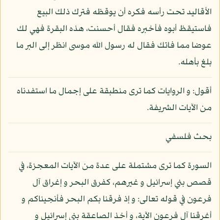
الأقاليد تحت رأسه فكره أن يوقظه فترك ذلك البيع
فاستيقظ أبوه فأخبره فقال أحسنت، هذه البقرة فهي لك
عوضا مما فاتك فقال له رسول الله موسى انظر إلى البر ما
بلغ بأهله.
أقول: و الروايات كما ترى منطبقة على إجمال ما استفدناه
من الآيات الشريفة.
بحث فلسفي
السورة كما ترى مشتملة على عدة من الآيات المعجزة، في
قصص بني إسرائيل و غيرهم، كفرق البحر و إغراق آل
فرعون في قوله تعالى: و إذ فرقنا بكم البحر فأنجيناكم و
أغرقنا آل فرعون الآية، و أخذ الصاعقة بني إسرائيل و