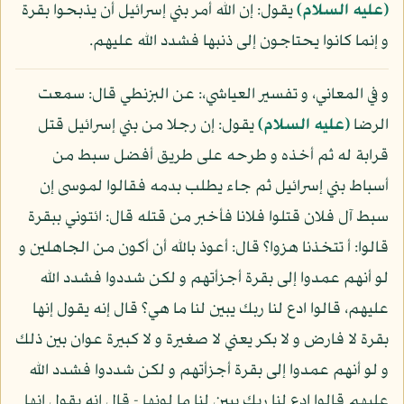
(عليه السلام)
يقول: إن الله أمر بني إسرائيل أن يذبحوا بقرة
و إنما كانوا يحتاجون إلى ذنبها فشدد الله عليهم.
و في المعاني، و تفسير العياشي،: عن البزنطي قال: سمعت
الرضا
(عليه السلام)
يقول: إن رجلا من بني إسرائيل قتل
قرابة له ثم أخذه و طرحه على طريق أفضل سبط من
أسباط بني إسرائيل ثم جاء يطلب بدمه فقالوا لموسى إن
سبط آل فلان قتلوا فلانا فأخبر من قتله قال: ائتوني ببقرة
قالوا: أ تتخذنا هزوا؟ قال: أعوذ بالله أن أكون من الجاهلين و
لو أنهم عمدوا إلى بقرة أجزأتهم و لكن شددوا فشدد الله
عليهم، قالوا ادع لنا ربك يبين لنا ما هي؟ قال إنه يقول إنها
بقرة لا فارض و لا بكر يعني لا صغيرة و لا كبيرة عوان بين ذلك
و لو أنهم عمدوا إلى بقرة أجزأتهم و لكن شددوا فشدد الله
عليهم قالوا ادع لنا ربك يبين لنا ما لونها - قال إنه يقول إنها