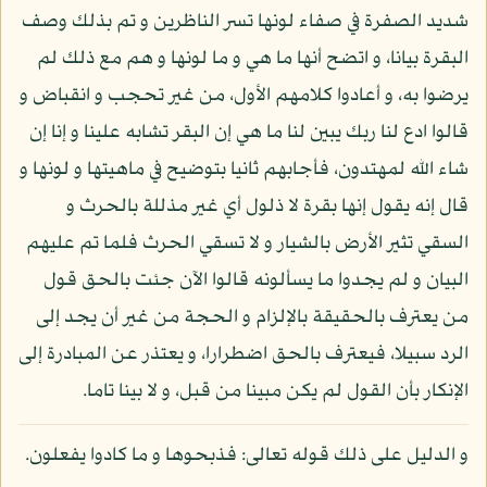
شديد الصفرة في صفاء لونها تسر الناظرين و تم بذلك وصف
البقرة بيانا، و اتضح أنها ما هي و ما لونها و هم مع ذلك لم
يرضوا به، و أعادوا كلامهم الأول، من غير تحجب و انقباض و
قالوا ادع لنا ربك يبين لنا ما هي إن البقر تشابه علينا و إنا إن
شاء الله لمهتدون، فأجابهم ثانيا بتوضيح في ماهيتها و لونها و
قال إنه يقول إنها بقرة لا ذلول أي غير مذللة بالحرث و
السقي تثير الأرض بالشيار و لا تسقي الحرث فلما تم عليهم
البيان و لم يجدوا ما يسألونه قالوا الآن جئت بالحق قول
من يعترف بالحقيقة بالإلزام و الحجة من غير أن يجد إلى
الرد سبيلا، فيعترف بالحق اضطرارا، و يعتذر عن المبادرة إلى
الإنكار بأن القول لم يكن مبينا من قبل، و لا بينا تاما.
و الدليل على ذلك قوله تعالى: فذبحوها و ما كادوا يفعلون.