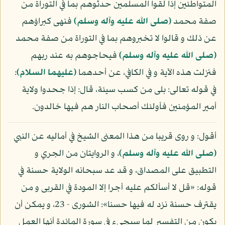
المتواطئين إذا لقوا المسلمين حدثوهم بما في التوراة من
صفة محمد
(صلى الله عليه وآله وسلم)
فنهى كبراؤهم
عن ذلك و قالوا لا تخبروهم بما في التوراة من صفة محمد
(صلى الله عليه وآله وسلم)
فيحاجوهم به عند ربهم
فنزلت هذه الآية و في الكافي، عن أحدهما
(عليهما السلام)
:
في قوله تعالى: بلى من كسب سيئة، قال: إذا جحدوا ولاية
أمير المؤمنين فأولئك أصحاب النار هم فيها خالدون.
أقول: و روى قريبا من هذا المعنى الشيخ في أماليه عن النبي
(صلى الله عليه وآله وسلم)
، و الروايتان من الجري و
التطبيق على المصداق، و قد عد سبحانه الولاية حسنة في
قوله: «قل لا أسألكم عليه أجرا إلا المودة في القربى و من
يقترف حسنة نزد له فيها حسنا»: الشورى - 23، و يمكن أن
يكون من التفسير لما سيجيء في سورة المائدة أنها العمل