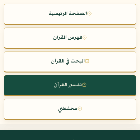
۞
الصفحة الرئيسية
۞
فهرس القرآن
۞
البحث في القرآن
۞
تفسير القرآن
۞
محفظتي