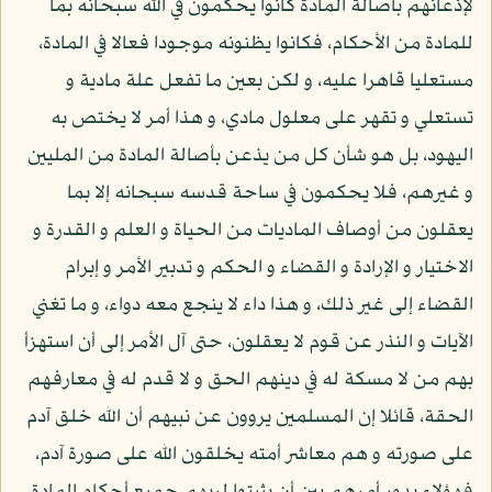
لإذعانهم بأصالة المادة كانوا يحكمون في الله سبحانه بما
للمادة من الأحكام، فكانوا يظنونه موجودا فعالا في المادة،
مستعليا قاهرا عليه، و لكن بعين ما تفعل علة مادية و
تستعلي و تقهر على معلول مادي، و هذا أمر لا يختص به
اليهود، بل هو شأن كل من يذعن بأصالة المادة من المليين
و غيرهم، فلا يحكمون في ساحة قدسه سبحانه إلا بما
يعقلون من أوصاف الماديات من الحياة و العلم و القدرة و
الاختيار و الإرادة و القضاء و الحكم و تدبير الأمر و إبرام
القضاء إلى غير ذلك، و هذا داء لا ينجع معه دواء، و ما تغني
الآيات و النذر عن قوم لا يعقلون، حتى آل الأمر إلى أن استهزأ
بهم من لا مسكة له في دينهم الحق و لا قدم له في معارفهم
الحقة، قائلا إن المسلمين يروون عن نبيهم أن الله خلق آدم
على صورته و هم معاشر أمته يخلقون الله على صورة آدم،