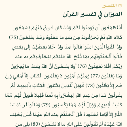
۞ التفسير
الميزان في تفسير القرآن
أَفَتَطْمَعُونَ أَن يُؤْمِنُواْ لَكُمْ وَقَدْ كَانَ فَرِيقٌ مِّنْهُمْ يَسْمَعُونَ
كَلاَمَ اللّهِ ثُمَّ يُحَرِّفُونَهُ مِن بَعْدِ مَا عَقَلُوهُ وَهُمْ يَعْلَمُونَ (75)
وَإِذَا لَقُواْ الَّذِينَ آمَنُواْ قَالُواْ آمَنَّا وَإِذَا خَلاَ بَعْضُهُمْ إِلَىَ بَعْضٍ
قَالُواْ أَتُحَدِّثُونَهُم بِمَا فَتَحَ اللّهُ عَلَيْكُمْ لِيُحَآجُّوكُم بِهِ عِندَ
رَبِّكُمْ أَفَلاَ تَعْقِلُونَ (76) أَوَلاَ يَعْلَمُونَ أَنَّ اللّهَ يَعْلَمُ مَا يُسِرُّونَ
وَمَا يُعْلِنُونَ (77) وَمِنْهُمْ أُمِّيُّونَ لاَ يَعْلَمُونَ الْكِتَابَ إِلاَّ أَمَانِيَّ وَإِنْ
هُمْ إِلاَّ يَظُنُّونَ (78) فَوَيْلٌ لِّلَّذِينَ يَكْتُبُونَ الْكِتَابَ بِأَيْدِيهِمْ ثُمَّ
يَقُولُونَ هَذَا مِنْ عِندِ اللّهِ لِيَشْتَرُواْ بِهِ ثَمَناً قَلِيلاً فَوَيْلٌ لَّهُم مِّمَّا
كَتَبَتْ أَيْدِيهِمْ وَوَيْلٌ لَّهُمْ مِّمَّا يَكْسِبُونَ (79) وَقَالُواْ لَن تَمَسَّنَا
النَّارُ إِلاَّ أَيَّاماً مَّعْدُودَةً قُلْ أَتَّخَذْتُمْ عِندَ اللّهِ عَهْدًا فَلَن يُخْلِفَ
اللّهُ عَهْدَهُ أَمْ تَقُولُونَ عَلَى اللّهِ مَا لاَ تَعْلَمُونَ (80) بَلَى مَن