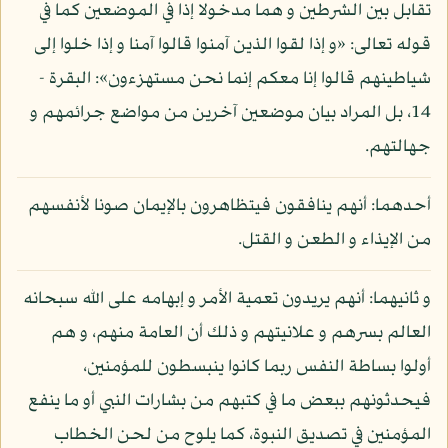
تقابل بين الشرطين و هما مدخولا إذا في الموضعين كما في
قوله تعالى: «و إذا لقوا الذين آمنوا قالوا آمنا و إذا خلوا إلى
شياطينهم قالوا إنا معكم إنما نحن مستهزءون»: البقرة -
14، بل المراد بيان موضعين آخرين من مواضع جرائمهم و
جهالتهم.
أحدهما: أنهم ينافقون فيتظاهرون بالإيمان صونا لأنفسهم
من الإيذاء و الطعن و القتل.
و ثانيهما: أنهم يريدون تعمية الأمر و إبهامه على الله سبحانه
العالم بسرهم و علانيتهم و ذلك أن العامة منهم، و هم
أولوا بساطة النفس ربما كانوا ينبسطون للمؤمنين،
فيحدثونهم ببعض ما في كتبهم من بشارات النبي أو ما ينفع
المؤمنين في تصديق النبوة، كما يلوح من لحن الخطاب