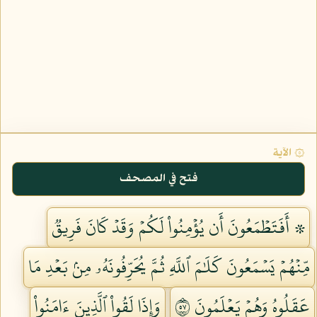
۞ الآية
فتح في المصحف
۞ أَفَتَطۡمَعُونَ أَن يُؤۡمِنُواْ لَكُمۡ وَقَدۡ كَانَ فَرِيقٞ
مِّنۡهُمۡ يَسۡمَعُونَ كَلَٰمَ ٱللَّهِ ثُمَّ يُحَرِّفُونَهُۥ مِنۢ بَعۡدِ مَا
عَقَلُوهُ وَهُمۡ يَعۡلَمُونَ ٧٥
وَإِذَا لَقُواْ ٱلَّذِينَ ءَامَنُواْ