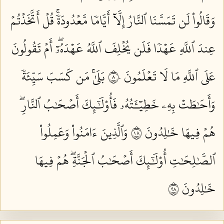
وَقَالُواْ لَن تَمَسَّنَا ٱلنَّارُ إِلَّآ أَيَّامٗا مَّعۡدُودَةٗۚ قُلۡ أَتَّخَذۡتُمۡ
عِندَ ٱللَّهِ عَهۡدٗا فَلَن يُخۡلِفَ ٱللَّهُ عَهۡدَهُۥٓۖ أَمۡ تَقُولُونَ
عَلَى ٱللَّهِ مَا لَا تَعۡلَمُونَ ٨٠
بَلَىٰۚ مَن كَسَبَ سَيِّئَةٗ
وَأَحَٰطَتۡ بِهِۦ خَطِيٓـَٔتُهُۥ فَأُوْلَٰٓئِكَ أَصۡحَٰبُ ٱلنَّارِۖ
هُمۡ فِيهَا خَٰلِدُونَ ٨١
وَٱلَّذِينَ ءَامَنُواْ وَعَمِلُواْ
ٱلصَّٰلِحَٰتِ أُوْلَٰٓئِكَ أَصۡحَٰبُ ٱلۡجَنَّةِۖ هُمۡ فِيهَا
خَٰلِدُونَ ٨٢