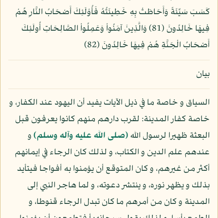
كَسَبَ سَيِّئَةً وَأَحَاطَتْ بِهِ خَطِيئَتُهُ فَأُوْلَئِكَ أَصْحَابُ النَّارِ هُمْ
فِيهَا خَالِدُونَ (81) وَالَّذِينَ آمَنُواْ وَعَمِلُواْ الصَّالِحَاتِ أُولَئِكَ
أَصْحَابُ الْجَنَّةِ هُمْ فِيهَا خَالِدُونَ (82)
بيان
السياق و خاصة ما في ذيل الآيات يفيد أن اليهود عند الكفار، و
خاصة كفار المدينة: لقرب دارهم منهم كانوا يعرفون قبل
البعثة ظهيرا لرسول الله
(صلى الله عليه وآله وسلم)
و
عندهم علم الدين و الكتاب، و لذلك كان الرجاء في إيمانهم
أكثر من غيرهم، و كان المتوقع أن يؤمنوا به أفواجا فيتأيد
بذلك و يظهر نوره، و ينتشر دعوته، و لما هاجر النبي إلى
المدينة و كان من أمرهم ما كان تبدل الرجاء قنوطا، و