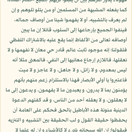
فهؤلاء يدور أمرهم بين أن يثبتوا لربهم جميع أحكام المادة،
كما يفعله المشبهة من المسلمين أو من يتلو تلوهم و إن
لم يعرف بالتشبيه، أو لا يفهموا شيئا من أوصاف جماله،
فينفوا الجميع بإرجاعها إلى السلوب قائلا إن ما يبين
أوصافه تعالى من الألفاظ إنما يقع عليه بالاشتراك اللفظي
فلقولنا: إنه موجود ثابت عالم قادر حي معان لا نفهمها و لا
نعقلها، فاللازم إرجاع معانيها إلى النفي، فالمعنى مثلا أنه
ليس بمعدوم، و لا زائل، و لا جاهل، و لا عاجز و لا ميت
فاعتبروا يا أولي الأبصار فهذا بالاستلزام زعم منهم بأنهم
يؤمنون بما لا يدرون، و يعبدون ما لا يفهمون، و يدعون إلى ما
لا يعقلون، و لا يعقله أحد من الناس، و قد كفتهم الدعوة
الدينية مئونة هذه الأباطيل بالحق فحكم على العامة أن
يحفظوا حقيقة القول و لب الحقيقة بين التشبيه و التنزيه
فيقولوا: إن الله سبحانه شيء لا كالأشياء و إن له علما لا