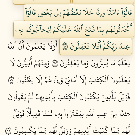
قَالُوٓاْ ءَامَنَّا وَإِذَا خَلَا بَعۡضُهُمۡ إِلَىٰ بَعۡضٖ قَالُوٓاْ
أَتُحَدِّثُونَهُم بِمَا فَتَحَ ٱللَّهُ عَلَيۡكُمۡ لِيُحَآجُّوكُم بِهِۦ
عِندَ رَبِّكُمۡۚ أَفَلَا تَعۡقِلُونَ ٧٦
أَوَلَا يَعۡلَمُونَ أَنَّ ٱللَّهَ
يَعۡلَمُ مَا يُسِرُّونَ وَمَا يُعۡلِنُونَ ٧٧
وَمِنۡهُمۡ أُمِّيُّونَ لَا
يَعۡلَمُونَ ٱلۡكِتَٰبَ إِلَّآ أَمَانِيَّ وَإِنۡ هُمۡ إِلَّا يَظُنُّونَ ٧٨
فَوَيۡلٞ لِّلَّذِينَ يَكۡتُبُونَ ٱلۡكِتَٰبَ بِأَيۡدِيهِمۡ ثُمَّ يَقُولُونَ
هَٰذَا مِنۡ عِندِ ٱللَّهِ لِيَشۡتَرُواْ بِهِۦ ثَمَنٗا قَلِيلٗاۖ فَوَيۡلٞ
لَّهُم مِّمَّا كَتَبَتۡ أَيۡدِيهِمۡ وَوَيۡلٞ لَّهُم مِّمَّا يَكۡسِبُونَ ٧٩