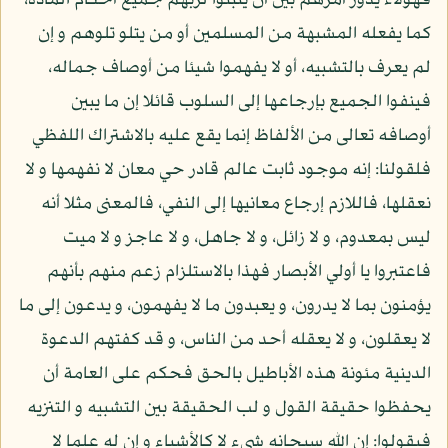
فهؤلاء يدور أمرهم بين أن يثبتوا لربهم جميع أحكام المادة،
كما يفعله المشبهة من المسلمين أو من يتلو تلوهم و إن
لم يعرف بالتشبيه، أو لا يفهموا شيئا من أوصاف جماله،
فينفوا الجميع بإرجاعها إلى السلوب قائلا إن ما يبين
أوصافه تعالى من الألفاظ إنما يقع عليه بالاشتراك اللفظي
فلقولنا: إنه موجود ثابت عالم قادر حي معان لا نفهمها و لا
نعقلها، فاللازم إرجاع معانيها إلى النفي، فالمعنى مثلا أنه
ليس بمعدوم، و لا زائل، و لا جاهل، و لا عاجز و لا ميت
فاعتبروا يا أولي الأبصار فهذا بالاستلزام زعم منهم بأنهم
يؤمنون بما لا يدرون، و يعبدون ما لا يفهمون، و يدعون إلى ما
لا يعقلون، و لا يعقله أحد من الناس، و قد كفتهم الدعوة
الدينية مئونة هذه الأباطيل بالحق فحكم على العامة أن
يحفظوا حقيقة القول و لب الحقيقة بين التشبيه و التنزيه
فيقولوا: إن الله سبحانه شيء لا كالأشياء و إن له علما لا