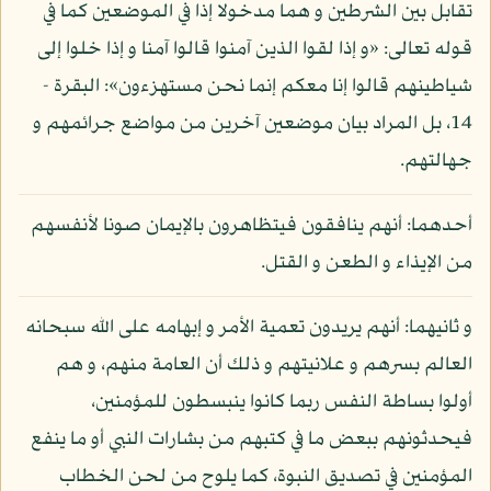
تقابل بين الشرطين و هما مدخولا إذا في الموضعين كما في
قوله تعالى: «و إذا لقوا الذين آمنوا قالوا آمنا و إذا خلوا إلى
شياطينهم قالوا إنا معكم إنما نحن مستهزءون»: البقرة -
14، بل المراد بيان موضعين آخرين من مواضع جرائمهم و
جهالتهم.
أحدهما: أنهم ينافقون فيتظاهرون بالإيمان صونا لأنفسهم
من الإيذاء و الطعن و القتل.
و ثانيهما: أنهم يريدون تعمية الأمر و إبهامه على الله سبحانه
العالم بسرهم و علانيتهم و ذلك أن العامة منهم، و هم
أولوا بساطة النفس ربما كانوا ينبسطون للمؤمنين،
فيحدثونهم ببعض ما في كتبهم من بشارات النبي أو ما ينفع
المؤمنين في تصديق النبوة، كما يلوح من لحن الخطاب