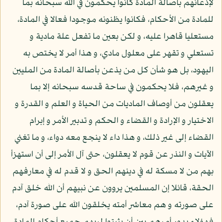
لإذعانهم بأصالة المادة كانوا يحكمون في الله سبحانه بما
للمادة من الأحكام، فكانوا يظنونه موجودا فعالا في المادة،
مستعليا قاهرا عليه، و لكن بعين ما تفعل علة مادية و
تستعلي و تقهر على معلول مادي، و هذا أمر لا يختص به
اليهود، بل هو شأن كل من يذعن بأصالة المادة من المليين
و غيرهم، فلا يحكمون في ساحة قدسه سبحانه إلا بما
يعقلون من أوصاف الماديات من الحياة و العلم و القدرة و
الاختيار و الإرادة و القضاء و الحكم و تدبير الأمر و إبرام
القضاء إلى غير ذلك، و هذا داء لا ينجع معه دواء، و ما تغني
الآيات و النذر عن قوم لا يعقلون، حتى آل الأمر إلى أن استهزأ
بهم من لا مسكة له في دينهم الحق و لا قدم له في معارفهم
الحقة، قائلا إن المسلمين يروون عن نبيهم أن الله خلق آدم
على صورته و هم معاشر أمته يخلقون الله على صورة آدم،