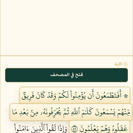
۞ الآية
فتح في المصحف
۞ أَفَتَطۡمَعُونَ أَن يُؤۡمِنُواْ لَكُمۡ وَقَدۡ كَانَ فَرِيقٞ
مِّنۡهُمۡ يَسۡمَعُونَ كَلَٰمَ ٱللَّهِ ثُمَّ يُحَرِّفُونَهُۥ مِنۢ بَعۡدِ مَا
عَقَلُوهُ وَهُمۡ يَعۡلَمُونَ ٧٥
وَإِذَا لَقُواْ ٱلَّذِينَ ءَامَنُواْ