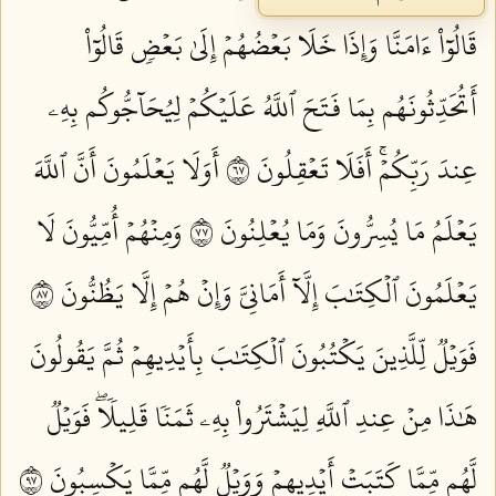
قَالُوٓاْ ءَامَنَّا وَإِذَا خَلَا بَعۡضُهُمۡ إِلَىٰ بَعۡضٖ قَالُوٓاْ
أَتُحَدِّثُونَهُم بِمَا فَتَحَ ٱللَّهُ عَلَيۡكُمۡ لِيُحَآجُّوكُم بِهِۦ
عِندَ رَبِّكُمۡۚ أَفَلَا تَعۡقِلُونَ ٧٦
أَوَلَا يَعۡلَمُونَ أَنَّ ٱللَّهَ
يَعۡلَمُ مَا يُسِرُّونَ وَمَا يُعۡلِنُونَ ٧٧
وَمِنۡهُمۡ أُمِّيُّونَ لَا
يَعۡلَمُونَ ٱلۡكِتَٰبَ إِلَّآ أَمَانِيَّ وَإِنۡ هُمۡ إِلَّا يَظُنُّونَ ٧٨
فَوَيۡلٞ لِّلَّذِينَ يَكۡتُبُونَ ٱلۡكِتَٰبَ بِأَيۡدِيهِمۡ ثُمَّ يَقُولُونَ
هَٰذَا مِنۡ عِندِ ٱللَّهِ لِيَشۡتَرُواْ بِهِۦ ثَمَنٗا قَلِيلٗاۖ فَوَيۡلٞ
لَّهُم مِّمَّا كَتَبَتۡ أَيۡدِيهِمۡ وَوَيۡلٞ لَّهُم مِّمَّا يَكۡسِبُونَ ٧٩