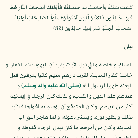
كَسَبَ سَيِّئَةً وَأَحَاطَتْ بِهِ خَطِيئَتُهُ فَأُوْلَئِكَ أَصْحَابُ النَّارِ هُمْ
فِيهَا خَالِدُونَ (81) وَالَّذِينَ آمَنُواْ وَعَمِلُواْ الصَّالِحَاتِ أُولَئِكَ
أَصْحَابُ الْجَنَّةِ هُمْ فِيهَا خَالِدُونَ (82)
بيان
السياق و خاصة ما في ذيل الآيات يفيد أن اليهود عند الكفار، و
خاصة كفار المدينة: لقرب دارهم منهم كانوا يعرفون قبل
البعثة ظهيرا لرسول الله
(صلى الله عليه وآله وسلم)
و
عندهم علم الدين و الكتاب، و لذلك كان الرجاء في إيمانهم
أكثر من غيرهم، و كان المتوقع أن يؤمنوا به أفواجا فيتأيد
بذلك و يظهر نوره، و ينتشر دعوته، و لما هاجر النبي إلى
المدينة و كان من أمرهم ما كان تبدل الرجاء قنوطا، و