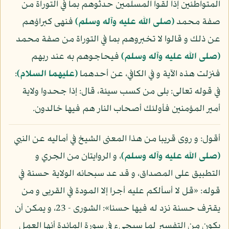
المتواطئين إذا لقوا المسلمين حدثوهم بما في التوراة من
صفة محمد
(صلى الله عليه وآله وسلم)
فنهى كبراؤهم
عن ذلك و قالوا لا تخبروهم بما في التوراة من صفة محمد
(صلى الله عليه وآله وسلم)
فيحاجوهم به عند ربهم
فنزلت هذه الآية و في الكافي، عن أحدهما
(عليهما السلام)
:
في قوله تعالى: بلى من كسب سيئة، قال: إذا جحدوا ولاية
أمير المؤمنين فأولئك أصحاب النار هم فيها خالدون.
أقول: و روى قريبا من هذا المعنى الشيخ في أماليه عن النبي
(صلى الله عليه وآله وسلم)
، و الروايتان من الجري و
التطبيق على المصداق، و قد عد سبحانه الولاية حسنة في
قوله: «قل لا أسألكم عليه أجرا إلا المودة في القربى و من
يقترف حسنة نزد له فيها حسنا»: الشورى - 23، و يمكن أن
يكون من التفسير لما سيجيء في سورة المائدة أنها العمل