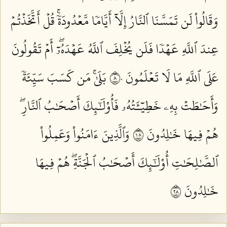
وَقَالُواْ لَن تَمَسَّنَا ٱلنَّارُ إِلَّآ أَيَّامٗا مَّعۡدُودَةٗۚ قُلۡ أَتَّخَذۡتُمۡ
عِندَ ٱللَّهِ عَهۡدٗا فَلَن يُخۡلِفَ ٱللَّهُ عَهۡدَهُۥٓۖ أَمۡ تَقُولُونَ
عَلَى ٱللَّهِ مَا لَا تَعۡلَمُونَ ٨٠
بَلَىٰۚ مَن كَسَبَ سَيِّئَةٗ
وَأَحَٰطَتۡ بِهِۦ خَطِيٓـَٔتُهُۥ فَأُوْلَٰٓئِكَ أَصۡحَٰبُ ٱلنَّارِۖ
هُمۡ فِيهَا خَٰلِدُونَ ٨١
وَٱلَّذِينَ ءَامَنُواْ وَعَمِلُواْ
ٱلصَّٰلِحَٰتِ أُوْلَٰٓئِكَ أَصۡحَٰبُ ٱلۡجَنَّةِۖ هُمۡ فِيهَا
خَٰلِدُونَ ٨٢