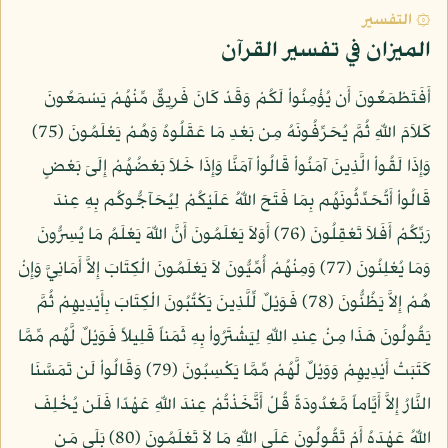
۞ التفسير
الميزان في تفسير القرآن
أَفَتَطْمَعُونَ أَن يُؤْمِنُواْ لَكُمْ وَقَدْ كَانَ فَرِيقٌ مِّنْهُمْ يَسْمَعُونَ
كَلاَمَ اللّهِ ثُمَّ يُحَرِّفُونَهُ مِن بَعْدِ مَا عَقَلُوهُ وَهُمْ يَعْلَمُونَ (75)
وَإِذَا لَقُواْ الَّذِينَ آمَنُواْ قَالُواْ آمَنَّا وَإِذَا خَلاَ بَعْضُهُمْ إِلَىَ بَعْضٍ
قَالُواْ أَتُحَدِّثُونَهُم بِمَا فَتَحَ اللّهُ عَلَيْكُمْ لِيُحَآجُّوكُم بِهِ عِندَ
رَبِّكُمْ أَفَلاَ تَعْقِلُونَ (76) أَوَلاَ يَعْلَمُونَ أَنَّ اللّهَ يَعْلَمُ مَا يُسِرُّونَ
وَمَا يُعْلِنُونَ (77) وَمِنْهُمْ أُمِّيُّونَ لاَ يَعْلَمُونَ الْكِتَابَ إِلاَّ أَمَانِيَّ وَإِنْ
هُمْ إِلاَّ يَظُنُّونَ (78) فَوَيْلٌ لِّلَّذِينَ يَكْتُبُونَ الْكِتَابَ بِأَيْدِيهِمْ ثُمَّ
يَقُولُونَ هَذَا مِنْ عِندِ اللّهِ لِيَشْتَرُواْ بِهِ ثَمَناً قَلِيلاً فَوَيْلٌ لَّهُم مِّمَّا
كَتَبَتْ أَيْدِيهِمْ وَوَيْلٌ لَّهُمْ مِّمَّا يَكْسِبُونَ (79) وَقَالُواْ لَن تَمَسَّنَا
النَّارُ إِلاَّ أَيَّاماً مَّعْدُودَةً قُلْ أَتَّخَذْتُمْ عِندَ اللّهِ عَهْدًا فَلَن يُخْلِفَ
اللّهُ عَهْدَهُ أَمْ تَقُولُونَ عَلَى اللّهِ مَا لاَ تَعْلَمُونَ (80) بَلَى مَن