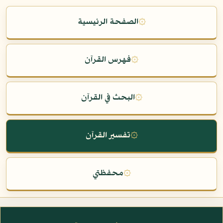
۞
الصفحة الرئيسية
۞
فهرس القرآن
۞
البحث في القرآن
۞
تفسير القرآن
۞
محفظتي