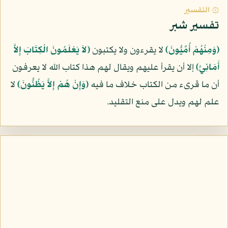
۞ التفسير
تفسير شبر
﴿وَمِنْهُمْ أُمِّيُّونَ﴾
لا يقرءون ولا يكتبون
﴿لاَ يَعْلَمُونَ الْكِتَابَ إِلاَّ
أَمَانِيَّ﴾
إلا أن يقرأ عليهم ويقال لهم هذا كتاب الله لا يعرفون
أن ما قرىء من الكتاب خلاف ما فيه
﴿وَإِنْ هُمْ إِلاَّ يَظُنُّونَ﴾
لا
علم لهم ويدل على منع التقليد.