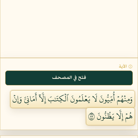
۞ الآية
فتح في المصحف
وَمِنۡهُمۡ أُمِّيُّونَ لَا يَعۡلَمُونَ ٱلۡكِتَٰبَ إِلَّآ أَمَانِيَّ وَإِنۡ
هُمۡ إِلَّا يَظُنُّونَ ٧٨