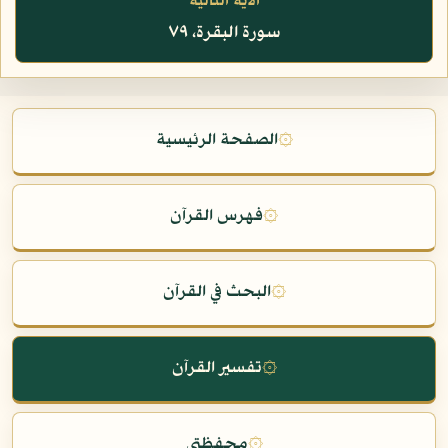
الآية التالية
سورة البقرة، ٧٩
۞
الصفحة الرئيسية
۞
فهرس القرآن
۞
البحث في القرآن
۞
تفسير القرآن
۞
محفظتي