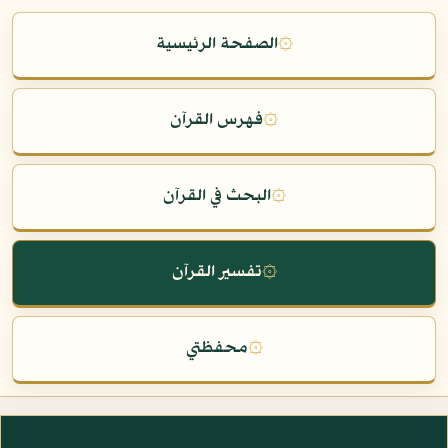
۞
الصفحة الرئيسية
۞
فهرس القرآن
۞
البحث في القرآن
۞
تفسير القرآن
۞
محفظتي