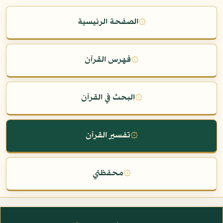
۞
الصفحة الرئيسية
۞
فهرس القرآن
۞
البحث في القرآن
۞
تفسير القرآن
۞
محفظتي