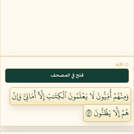
۞ الآية
فتح في المصحف
وَمِنۡهُمۡ أُمِّيُّونَ لَا يَعۡلَمُونَ ٱلۡكِتَٰبَ إِلَّآ أَمَانِيَّ وَإِنۡ
هُمۡ إِلَّا يَظُنُّونَ ٧٨