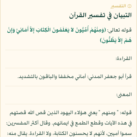
۞ التفسير
التبيان في تفسير القرآن
قوله تعالى:
﴿وَمِنْهُمْ أُمِّيُّونَ لاَ يَعْلَمُونَ الْكِتَابَ إِلاَّ أَمَانِيَّ وَإِنْ
هُمْ إِلاَّ يَظُنُّونَ﴾
القراءة:
قرأ أبو جعفر المدني: أماني مخففا والباقون بالتشديد.
المعنى:
قوله: " ومنهم " يعني هؤلاء اليهود الذين قص الله قصتهم
في هذه الآيات وقطع الطمع في ايمانهم. وقال أكثر المفسرين:
سموا أميين، لأنهم لا يحسنون الكتابة، ولا القراءة. يقال منه: