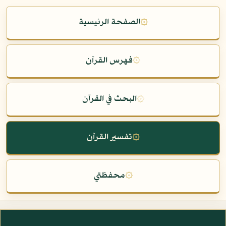
۞
الصفحة الرئيسية
۞
فهرس القرآن
۞
البحث في القرآن
۞
تفسير القرآن
۞
محفظتي