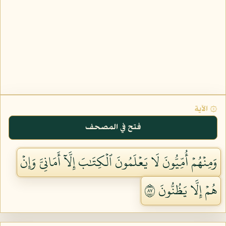
۞ الآية
فتح في المصحف
وَمِنۡهُمۡ أُمِّيُّونَ لَا يَعۡلَمُونَ ٱلۡكِتَٰبَ إِلَّآ أَمَانِيَّ وَإِنۡ
هُمۡ إِلَّا يَظُنُّونَ ٧٨