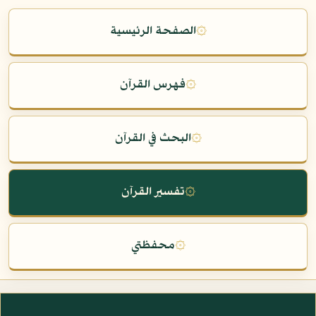
۞
الصفحة الرئيسية
۞
فهرس القرآن
۞
البحث في القرآن
۞
تفسير القرآن
۞
محفظتي