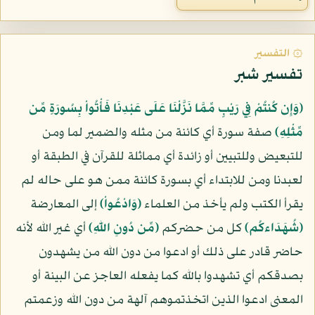
۞ التفسير
تفسير شبر
﴿وَإِن كُنتُمْ فِي رَيْبٍ مِّمَّا نَزَّلْنَا عَلَى عَبْدِنَا فَأْتُواْ بِسُورَةٍ مِّن
مِّثْلِهِ﴾
صفة سورة أي كائنة من مثله والضمير لما ومن
للتبعيض وللتبيين أو زائدة أي مماثلة للقرآن في الطبقة أو
لعبدنا ومن للابتداء أي بسورة كائنة ممن هو على حاله لم
يقرأ الكتب ولم يأخذ من العلماء
﴿وَادْعُواْ﴾
إلى المعارضة
﴿شُهَدَاءكُم﴾
كل من حضركم
﴿مِّن دُونِ اللّهِ﴾
أي غير الله لأنه
حاضر قادر على ذلك أو ادعوا من دون الله من يشهدون
بصدقكم أي تشهدوا بالله كما يفعله العاجز عن البينة أو
المعنى ادعوا الذين اتخذتموهم آلهة من دون الله وزعمتم