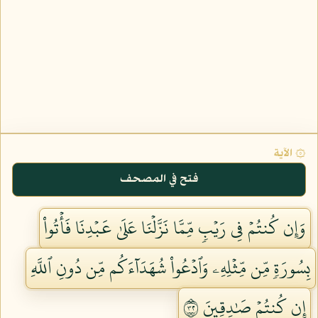
۞ الآية
فتح في المصحف
وَإِن كُنتُمۡ فِي رَيۡبٖ مِّمَّا نَزَّلۡنَا عَلَىٰ عَبۡدِنَا فَأۡتُواْ
بِسُورَةٖ مِّن مِّثۡلِهِۦ وَٱدۡعُواْ شُهَدَآءَكُم مِّن دُونِ ٱللَّهِ
إِن كُنتُمۡ صَٰدِقِينَ ٢٣