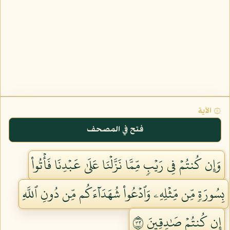
۞ الآية
فتح في المصحف
وَإِن كُنتُمۡ فِي رَيۡبٖ مِّمَّا نَزَّلۡنَا عَلَىٰ عَبۡدِنَا فَأۡتُواْ
بِسُورَةٖ مِّن مِّثۡلِهِۦ وَٱدۡعُواْ شُهَدَآءَكُم مِّن دُونِ ٱللَّهِ
إِن كُنتُمۡ صَٰدِقِينَ ٢٣