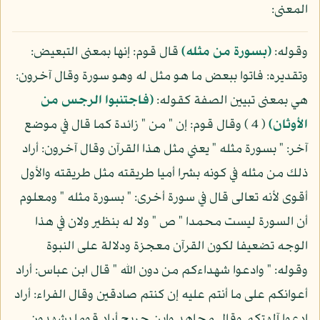
المعنى:
وقوله:
(بسورة من مثله)
قال قوم: إنها بمعنى التبعيض:
وتقديره: فاتوا ببعض ما هو مثل له وهو سورة وقال آخرون:
هي بمعنى تبيين الصفة كقوله:
(فاجتنبوا الرجس من
الأوثان)
( 4 ) وقال قوم: إن " من " زائدة كما قال في موضع
آخر: " بسورة مثله " يعني مثل هذا القرآن وقال آخرون: أراد
ذلك من مثله في كونه بشرا أميا طريقته مثل طريقته والأول
أقوى لأنه تعالى قال في سورة أخرى: " بسورة مثله " ومعلوم
أن السورة ليست محمدا " ص " ولا له بنظير ولان في هذا
الوجه تضعيفا لكون القرآن معجزة ودلالة على النبوة
وقوله: " وادعوا شهداءكم من دون الله " قال ابن عباس: أراد
أعوانكم على ما أنتم عليه إن كنتم صادقين وقال الفراء: أراد
ادعوا آلهتكم وقال مجاهد وابن جريح أراد قوما يشهدون