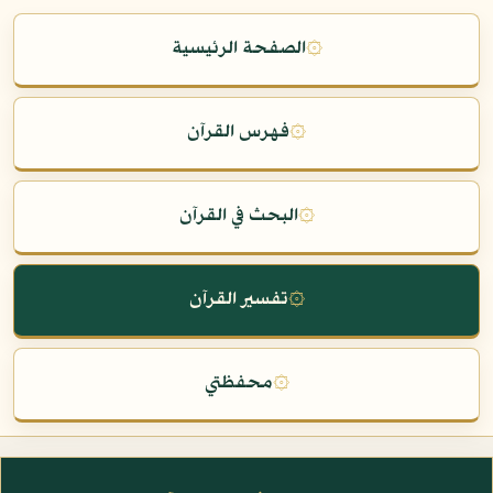
۞
الصفحة الرئيسية
۞
فهرس القرآن
۞
البحث في القرآن
۞
تفسير القرآن
۞
محفظتي