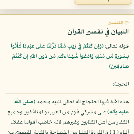
۞ التفسير
التبيان في تفسير القرآن
قوله تعالى:
﴿وَإِن كُنتُمْ فِي رَيْبٍ مِّمَّا نَزَّلْنَا عَلَى عَبْدِنَا فَأْتُواْ
بِسُورَةٍ مِّن مِّثْلِهِ وَادْعُواْ شُهَدَاءكُم مِّن دُونِ اللّهِ إِنْ كُنْتُمْ
صَادِقِينَ﴾
الحجة:
هذه الآية فيها احتجاج لله تعالى لنبيه محمد
(صلى الله
عليه وآله)
على مشركي قوم من العرب والمنافقين وجميع
الكفار من أهل الكتابين وغيرهم لأنه خاطب أقواما عقلاء
ألباء ( 1 ) في الذروة العليا من الفصاحة والغاية القصوى من