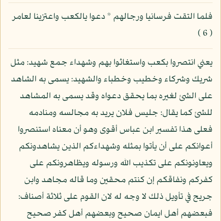
فلما التقت فرسانيا ورجالهم * دعوا يالكعب واعتزينا لعامر
( 6 )
يعني انتصروا بكعب واستغاثوا بهم وشهداء جمع شهيد: مثل
شريك وشركاء وخطيب وخطباء والشهيد: يسمى به الشاهد
على الشئ لغيره بما يحقق دعواه وقد يسمى به المشاهد
للشئ كما يقال: جليس فلان يريد به مجالسه ومنادمه
فعلى هذا تفسير ابن عباس أقوى وهو أن معناه استنصروا
أعوانكم على أن يأتوا بمثله وشهداءكم الذين يشاهدونكم
ويعاونونكم على تكذيب الله ورسوله ويظاهرونكم على
كفركم ونفاقكم إن كنتم محقين وما قاله مجاهد وابن
جريح في تأويل ذلك لا وجه له لان القوم على ثلاثة أصناف:
فبعضهم أهل ايمان صحيح وبعضهم أهل كفر صحيح