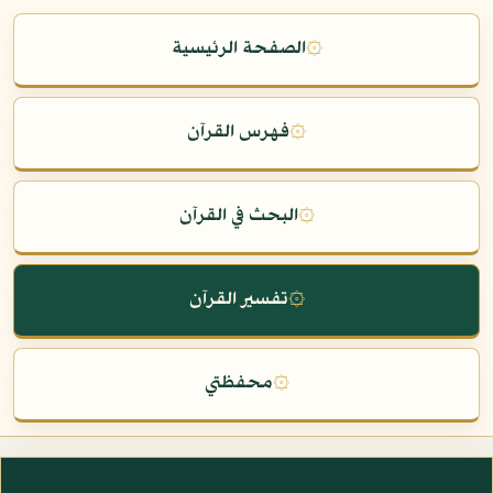
۞
الصفحة الرئيسية
۞
فهرس القرآن
۞
البحث في القرآن
۞
تفسير القرآن
۞
محفظتي