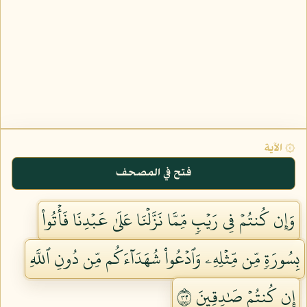
۞ الآية
فتح في المصحف
وَإِن كُنتُمۡ فِي رَيۡبٖ مِّمَّا نَزَّلۡنَا عَلَىٰ عَبۡدِنَا فَأۡتُواْ
بِسُورَةٖ مِّن مِّثۡلِهِۦ وَٱدۡعُواْ شُهَدَآءَكُم مِّن دُونِ ٱللَّهِ
إِن كُنتُمۡ صَٰدِقِينَ ٢٣