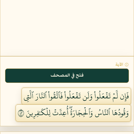
۞ الآية
فتح في المصحف
فَإِن لَّمۡ تَفۡعَلُواْ وَلَن تَفۡعَلُواْ فَٱتَّقُواْ ٱلنَّارَ ٱلَّتِي
وَقُودُهَا ٱلنَّاسُ وَٱلۡحِجَارَةُۖ أُعِدَّتۡ لِلۡكَٰفِرِينَ ٢٤