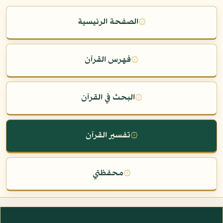
۞
الصفحة الرئيسية
۞
فهرس القرآن
۞
البحث في القرآن
۞
تفسير القرآن
۞
محفظتي