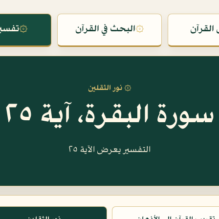
القرآن
۞
البحث في القرآن
۞
تفسير
۞ نور الثقلين
سورة البقرة، آية ٢٥
التفسير يعرض الآية ٢٥