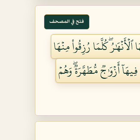
فتح في المصحف
أَنۡهَٰرُۖ كُلَّمَا رُزِقُواْ مِنۡهَا
يهَآ أَزۡوَٰجٞ مُّطَهَّرَةٞۖ وَهُمۡ