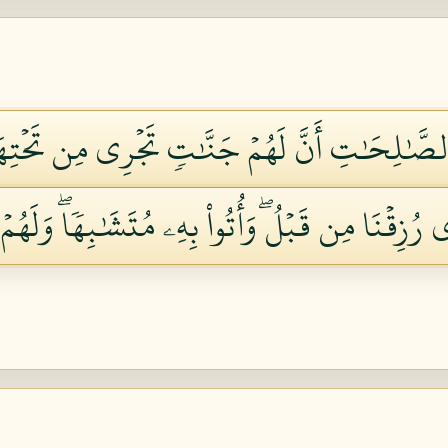
 ٱلصَّٰلِحَٰتِ أَنَّ لَهُمۡ جَنَّٰتٖ تَجۡرِي مِن تَحۡتِهَا ٱلۡ
 رُزِقۡنَا مِن قَبۡلُۖ وَأُتُواْ بِهِۦ مُتَشَٰبِهٗاۖ وَلَهُمۡ فِ