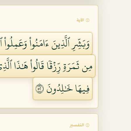
۞ الآية
وَبَشِّرِ ٱلَّذِينَ ءَامَنُواْ وَعَمِلُواْ
مِن ثَمَرَةٖ رِّزۡقٗا قَالُواْ هَٰذَا ٱلَّذِي
فِيهَا خَٰلِدُونَ ٢٥
۞ التفسير