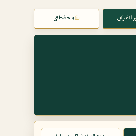
 القرآن
۞
محفظتي