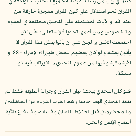
كنتم في ريب من رسالة عبدنا، فجميع التحديات الواقعة في
القرآن نحو استدلال على كون القرآن معجزة خارقة من
عند الله، و الآيات المشتملة على التحدي مختلفة في العموم
و الخصوص و من أعمها تحديا قوله تعالى: «قل لئن
اجتمعت الإنس و الجن على أن يأتوا بمثل هذا القرآن لا
يأتون بمثله و لو كان بعضهم لبعض ظهيرا»: الإسراء - 88، و
الآية مكية و فيها من عموم التحدي ما لا يرتاب فيه ذو
مسكة.
فلو كان التحدي ببلاغة بيان القرآن و جزالة أسلوبه فقط لم
يتعد التحدي قوما خاصا و هم العرب العرباء من الجاهليين
و المخضرمين قبل اختلاط اللسان و فساده، و قد قرع بالآية
أسماع الإنس و الجن.