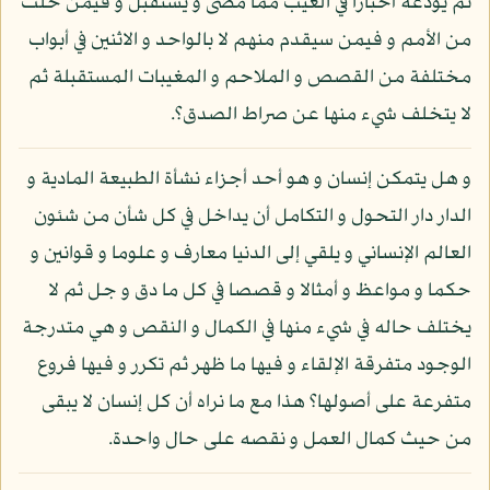
ثم يودعه أخبارا في الغيب مما مضى و يستقبل و فيمن خلت
من الأمم و فيمن سيقدم منهم لا بالواحد و الاثنين في أبواب
مختلفة من القصص و الملاحم و المغيبات المستقبلة ثم
لا يتخلف شيء منها عن صراط الصدق؟.
و هل يتمكن إنسان و هو أحد أجزاء نشأة الطبيعة المادية و
الدار دار التحول و التكامل أن يداخل في كل شأن من شئون
العالم الإنساني و يلقي إلى الدنيا معارف و علوما و قوانين و
حكما و مواعظ و أمثالا و قصصا في كل ما دق و جل ثم لا
يختلف حاله في شيء منها في الكمال و النقص و هي متدرجة
الوجود متفرقة الإلقاء و فيها ما ظهر ثم تكرر و فيها فروع
متفرعة على أصولها؟ هذا مع ما نراه أن كل إنسان لا يبقى
من حيث كمال العمل و نقصه على حال واحدة.