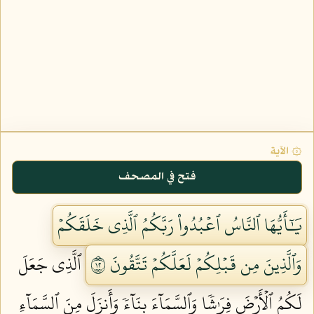
۞ الآية
فتح في المصحف
يَٰٓأَيُّهَا ٱلنَّاسُ ٱعۡبُدُواْ رَبَّكُمُ ٱلَّذِي خَلَقَكُمۡ
وَٱلَّذِينَ مِن قَبۡلِكُمۡ لَعَلَّكُمۡ تَتَّقُونَ ٢١
ٱلَّذِي جَعَلَ
لَكُمُ ٱلۡأَرۡضَ فِرَٰشٗا وَٱلسَّمَآءَ بِنَآءٗ وَأَنزَلَ مِنَ ٱلسَّمَآءِ