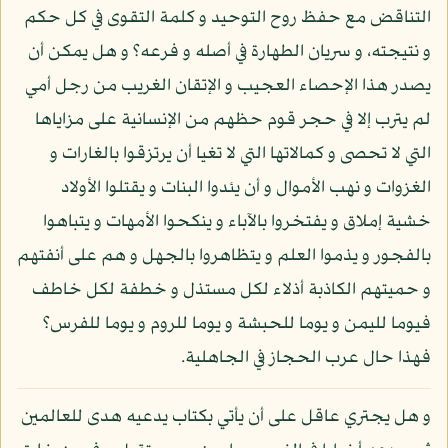
التناقض مع حفظ روح التوحيد و كلمة التقوى في كل حكم
و نتيجته، و سريان الطهارة في أصله و فرعه؟ و هل يمكن أن
يصدر هذا الإحصاء العجيب و الإتقان الغريب من رجل أمي
لم يترب إلا في حجر قوم حظهم من الإنسانية على مزاياها
التي لا تحصى و كمالاتها التي لا تغيا أن يرتزقوا بالغارات و
الغزوات و نهب الأموال و أن يئدوا البنات و يقتلوا الأولاد
خشية إملاق و يفتخروا بالآباء و ينكحوا الأمهات و يتباهوا
بالفجور و يذموا العلم و يتظاهروا بالجهل و هم على أنفتهم
و حميتهم الكاذبة أذلاء لكل مستذل و خطفة لكل خاطف
فيوما لليمن و يوما للحبشة و يوما للروم و يوما للفرس؟
فهذا حال عرب الحجاز في الجاهلية.
و هل يجتري عاقل على أن يأتي بكتاب يدعيه هدى للعالمين