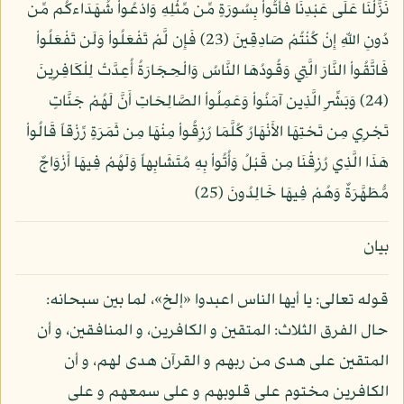
نَزَّلْنَا عَلَى عَبْدِنَا فَأْتُواْ بِسُورَةٍ مِّن مِّثْلِهِ وَادْعُواْ شُهَدَاءكُم مِّن
دُونِ اللّهِ إِنْ كُنْتُمْ صَادِقِينَ (23) فَإِن لَّمْ تَفْعَلُواْ وَلَن تَفْعَلُواْ
فَاتَّقُواْ النَّارَ الَّتِي وَقُودُهَا النَّاسُ وَالْحِجَارَةُ أُعِدَّتْ لِلْكَافِرِينَ
(24) وَبَشِّرِ الَّذِين آمَنُواْ وَعَمِلُواْ الصَّالِحَاتِ أَنَّ لَهُمْ جَنَّاتٍ
تَجْرِي مِن تَحْتِهَا الأَنْهَارُ كُلَّمَا رُزِقُواْ مِنْهَا مِن ثَمَرَةٍ رِّزْقاً قَالُواْ
هَذَا الَّذِي رُزِقْنَا مِن قَبْلُ وَأُتُواْ بِهِ مُتَشَابِهاً وَلَهُمْ فِيهَا أَزْوَاجٌ
مُّطَهَّرَةٌ وَهُمْ فِيهَا خَالِدُونَ (25)
بيان
قوله تعالى: يا أيها الناس اعبدوا «إلخ»، لما بين سبحانه:
حال الفرق الثلاث: المتقين و الكافرين، و المنافقين، و أن
المتقين على هدى من ربهم و القرآن هدى لهم، و أن
الكافرين مختوم على قلوبهم و على سمعهم و على