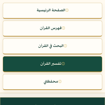
۞
الصفحة الرئيسية
۞
فهرس القرآن
۞
البحث في القرآن
۞
تفسير القرآن
۞
محفظتي