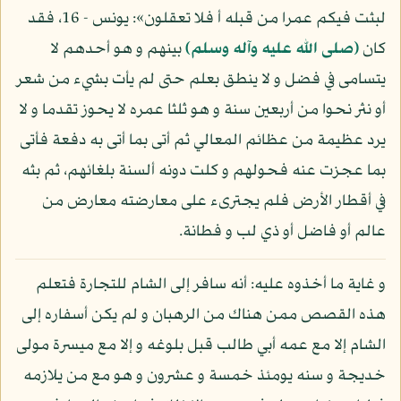
لبثت فيكم عمرا من قبله أ فلا تعقلون»: يونس - 16، فقد
كان
(صلى الله عليه وآله وسلم)
بينهم و هو أحدهم لا
يتسامى في فضل و لا ينطق بعلم حتى لم يأت بشيء من شعر
أو نثر نحوا من أربعين سنة و هو ثلثا عمره لا يحوز تقدما و لا
يرد عظيمة من عظائم المعالي ثم أتى بما أتى به دفعة فأتى
بما عجزت عنه فحولهم و كلت دونه ألسنة بلغائهم، ثم بثه
في أقطار الأرض فلم يجترىء على معارضته معارض من
عالم أو فاضل أو ذي لب و فطانة.
و غاية ما أخذوه عليه: أنه سافر إلى الشام للتجارة فتعلم
هذه القصص ممن هناك من الرهبان و لم يكن أسفاره إلى
الشام إلا مع عمه أبي طالب قبل بلوغه و إلا مع ميسرة مولى
خديجة و سنه يومئذ خمسة و عشرون و هو مع من يلازمه