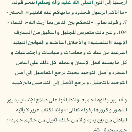
أرجعها إلى النبي
(صلى الله عليه وآله وسلم)
بنحو قوله:
«ما آتاكم الرسول فخذوه و ما نهاكم عنه فانتهوا»: الحشر -
7، و قوله تعالى: «لتحكم بين الناس بما أريك الله»: النساء -
104، و غير ذلك متعرض للجليل و الدقيق من المعارف
الإلهية «الفلسفية» و الأخلاق الفاضلة و القوانين الدينية
الفرعية من عبادات و معاملات و سياسات و اجتماعيات و
كل ما يمسه فعل الإنسان و عمله، كل ذلك على أساس
الفطرة و أصل التوحيد بحيث ترجع التفاصيل إلى أصل
التوحيد بالتحليل، و يرجع الأصل إلى التفاصيل بالتركيب.
و قد بين بقاؤها جميعا و انطباقها على صلاح الإنسان بمرور
الدهور و كرورها بقوله تعالى: «و إنه لكتاب عزيز لا يأتيه
الباطل من بين يديه و لا من خلفه تنزيل من حكيم حميد»:
حم سجدة - 42.