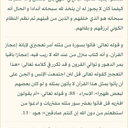
كيفما كان لا يجوز له أن يتخذ لله سبحانه أندادا و الحال أنه
سبحانه هو الذي خلقهم و الذين من قبلهم ثم نظم النظام
الكوني لرزقهم و بقائهم.
و قوله تعالى: فأتوا بسورة من مثله أمر تعجيزي لإبانة إعجاز
القرآن، و أنه كتاب منزل من عند الله لا ريب فيه، إعجازا باقيا
بمر الدهور و توالي القرون و قد تكرر في كلامه تعالى: «هذا
التعجيز كقوله تعالى قل لئن اجتمعت الإنس و الجن على
أن يأتوا بمثل هذا القرآن لا يأتون بمثله و لو كان بعضهم
لبعض ظهيرا»: الإسراء - 88، و قوله تعالى: «أم يقولون
افتريه قل فأتوا بعشر سور مثله مفتريات و ادعوا من
استطعتم من دون الله إن كنتم صادقين»: هود - 13.