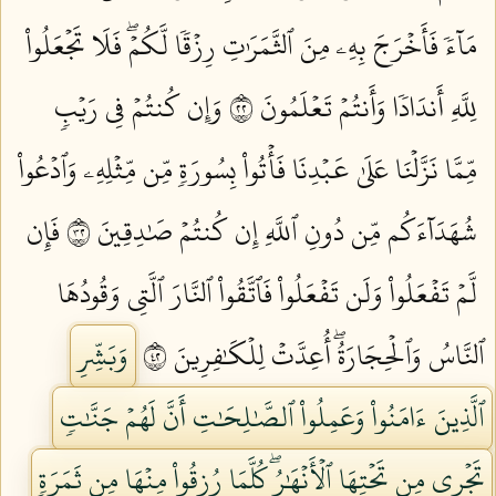
مَآءٗ فَأَخۡرَجَ بِهِۦ مِنَ ٱلثَّمَرَٰتِ رِزۡقٗا لَّكُمۡۖ فَلَا تَجۡعَلُواْ
لِلَّهِ أَندَادٗا وَأَنتُمۡ تَعۡلَمُونَ ٢٢
وَإِن كُنتُمۡ فِي رَيۡبٖ
مِّمَّا نَزَّلۡنَا عَلَىٰ عَبۡدِنَا فَأۡتُواْ بِسُورَةٖ مِّن مِّثۡلِهِۦ وَٱدۡعُواْ
شُهَدَآءَكُم مِّن دُونِ ٱللَّهِ إِن كُنتُمۡ صَٰدِقِينَ ٢٣
فَإِن
لَّمۡ تَفۡعَلُواْ وَلَن تَفۡعَلُواْ فَٱتَّقُواْ ٱلنَّارَ ٱلَّتِي وَقُودُهَا
ٱلنَّاسُ وَٱلۡحِجَارَةُۖ أُعِدَّتۡ لِلۡكَٰفِرِينَ ٢٤
وَبَشِّرِ
ٱلَّذِينَ ءَامَنُواْ وَعَمِلُواْ ٱلصَّٰلِحَٰتِ أَنَّ لَهُمۡ جَنَّٰتٖ
تَجۡرِي مِن تَحۡتِهَا ٱلۡأَنۡهَٰرُۖ كُلَّمَا رُزِقُواْ مِنۡهَا مِن ثَمَرَةٖ