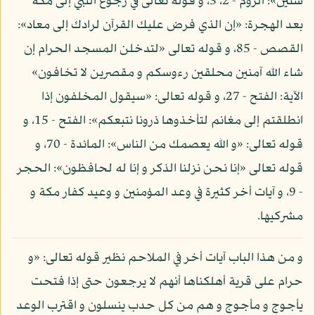
سنين»: الروم - 2، 3، و قوله تعالى في رجوع النبي إلى مكة
بعد الهجرة: «إن الذي فرض عليك القرآن لرادك إلى معاد»:
القصص - 85، و قوله تعالى «لتدخلن المسجد الحرام إن
شاء الله آمنين محلقين رءوسكم و مقصرين لا تخافون»
الآية: الفتح - 27، و قوله تعالى: «سيقول المخلفون إذا
انطلقتم إلى مغانم لتأخذوها ذرونا نتبعكم»: الفتح - 15، و
قوله تعالى: «و الله يعصمك من الناس»: المائدة - 70، و
قوله تعالى «إنا نحن نزلنا الذكر و إنا له لحافظون»: الحجر
- 9، و آيات أخر كثيرة في وعد المؤمنين و وعيد كفار مكة و
مشركيها.
و من هذا الباب آيات أخر في الملاحم نظير قوله تعالى: «و
حرام على قرية أهلكناها أنهم لا يرجعون حتى إذا فتحت
يأجوج و مأجوج و هم من كل حدب ينسلون و اقترب الوعد