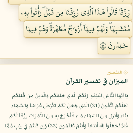
رِّزۡقٗا قَالُواْ هَٰذَا ٱلَّذِي رُزِقۡنَا مِن قَبۡلُۖ وَأُتُواْ بِهِۦ
مُتَشَٰبِهٗاۖ وَلَهُمۡ فِيهَآ أَزۡوَٰجٞ مُّطَهَّرَةٞۖ وَهُمۡ فِيهَا
خَٰلِدُونَ ٢٥
۞ التفسير
الميزان في تفسير القرآن
يَا أَيُّهَا النَّاسُ اعْبُدُواْ رَبَّكُمُ الَّذِي خَلَقَكُمْ وَالَّذِينَ مِن قَبْلِكُمْ
لَعَلَّكُمْ تَتَّقُونَ (21) الَّذِي جَعَلَ لَكُمُ الأَرْضَ فِرَاشاً وَالسَّمَاء
بِنَاء وَأَنزَلَ مِنَ السَّمَاء مَاء فَأَخْرَجَ بِهِ مِنَ الثَّمَرَاتِ رِزْقاً لَّكُمْ
فَلاَ تَجْعَلُواْ لِلّهِ أَندَاداً وَأَنتُمْ تَعْلَمُونَ (22) وَإِن كُنتُمْ فِي رَيْبٍ مِّمَّا