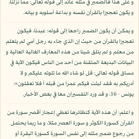
و على هذا فالضمير في مثله عائد إلى قوله تعالى: مما نزلنا،
و يكون تعجيزا بالقرآن نفسه و بداعة أسلوبه و بيانه.
و يمكن أن يكون الضمير راجعا إلى قوله: عبدنا، فيكون
تعجيزا بالقرآن من حيث إن الذي جاء به رجل أمي لم يتعلم
من معلم و لم يتلق شيئا من هذه المعارف الغالية العالية و
البيانات البديعة المتقنة من أحد من الناس فيكون الآية في
مساق قوله تعالى: قل لو شاء الله ما تلوته عليكم و لا
أدريكم به فقد لبثت فيكم عمرا من قبله أ فلا تعقلون»:
يونس - 16، و قد ورد التفسيران معا في بعض الأخبار.
و اعلم: أن هذه الآية كنظائرها تعطي إعجاز أقصر سورة من
القرآن كسورة الكوثر و سورة العصر مثلا، و ما ربما يحتمل
من رجوع ضمير مثله إلى نفس السورة كسورة البقرة أو