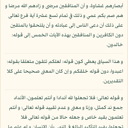
أبصارهم غشاوة، و أن المنافقين مرضى و زادهم الله مرضا و
هم صم بكم عمي و ذلك في تمام تسع عشرة آية فرع تعالى
على ذلك أن دعى الناس إلى عبادته و أن يلتحقوا بالمتقين
دون الكافرين و المنافقين بهذه الآيات الخمس إلى قوله:
خالدون.
و هذا السياق يعطي كون قوله: لعلكم تتقون متعلقا بقوله:
اعبدوا، دون قوله خلقكم و إن كان المعنى صحيحا على كلا
التقديرين.
و قوله تعالى: فلا تجعلوا لله أندادا و أنتم تعلمون، الأنداد
جمع ند كمثل، وزنا و معنى و عدم تقييد قوله تعالى: و أنتم
تعلمون بقيد خاص و جعله حالا من قوله تعالى فلا
تجعلوا، يفيد التأكيد البالغ في النهي بأن الإنسان و له علم ما