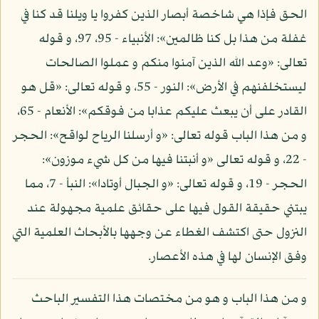
الحق فإذا هي شاخصة أبصار الذين كفروا يا ويلنا قد كنا في
غفلة من هذا بل كنا ظالمين»: الأنبياء - 95، 97، و قوله
تعالى: «وعد الله الذين آمنوا منكم و عملوا الصالحات
ليستخلفنهم في الأرض»: النور - 55، و قوله تعالى: «قل هو
القادر على أن يبعث عليكم عذابا من فوقكم»: الأنعام - 65،
و من هذا الباب قوله تعالى: «و أرسلنا الرياح لواقح»: الحجر
- 22، و قوله تعالى «و أنبتنا فيها من كل شيء موزون»:
الحجر - 19، و قوله تعالى: «و الجبال أوتادا»: النبأ - 7، مما
يبتني حقيقة القول فيها على حقائق علمية مجهولة عند
النزول حتى اكتشف الغطاء عن وجهها بالأبحاث العلمية التي
وفق الإنسان لها في هذه الأعصار.
و من هذا الباب و هو من مختصات هذا التفسير الباحث