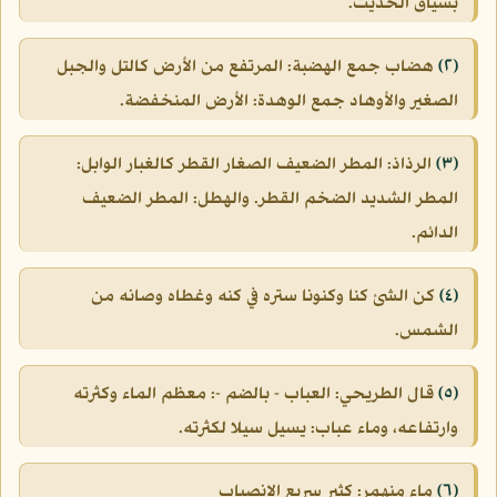
بسياق الحديث.
(٢)
هضاب جمع الهضبة: المرتفع من الأرض كالتل والجبل
الصغير والأوهاد جمع الوهدة: الأرض المنخفضة.
(٣)
الرذاذ: المطر الضعيف الصغار القطر كالغبار الوابل:
المطر الشديد الضخم القطر. والهطل: المطر الضعيف
الدائم.
(٤)
كن الشئ كنا وكنونا ستره في كنه وغطاه وصانه من
الشمس.
(٥)
قال الطريحي: العباب - بالضم -: معظم الماء وكثرته
وارتفاعه، وماء عباب: يسيل سيلا لكثرته.
(٦)
ماء منهمر: كثير سريع الانصباب