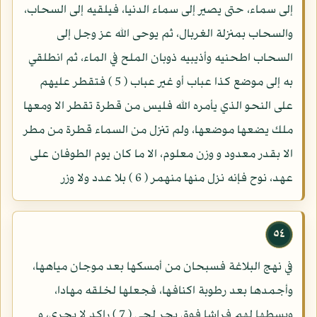
إلى سماء، حتى يصير إلى سماء الدنيا، فيلقيه إلى السحاب،
والسحاب بمنزلة الغربال، ثم يوحى الله عز وجل إلى
السحاب اطحنيه وأذيبيه ذوبان الملح في الماء، ثم انطلقي
به إلى موضع كذا عباب أو غير عباب ( 5 ) فتقطر عليهم
على النحو الذي يأمره الله فليس من قطرة تقطر الا ومعها
ملك يضعها موضعها، ولم تنزل من السماء قطرة من مطر
الا بقدر معدود و وزن معلوم، الا ما كان يوم الطوفان على
عهد، نوح فإنه نزل منها منهمر ( 6 ) بلا عدد ولا وزر
٥٤
في نهج البلاغة فسبحان من أمسكها بعد موجان مياهها،
وأجمدها بعد رطوبة اكنافها، فجعلها لخلقه مهادا،
وبسطها لهم فراشا فوق بحر لجي ( 7 ) راكد لا يجرى، و