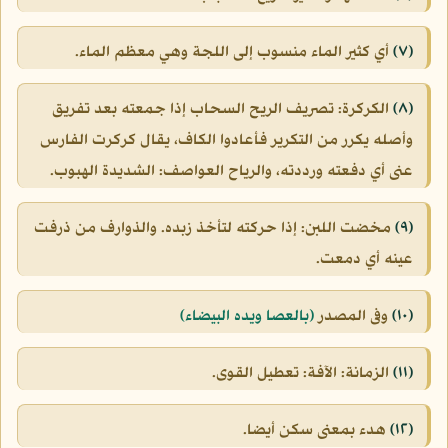
(٧)
أي كثير الماء منسوب إلى اللجة وهي معظم الماء.
(٨)
الكركرة: تصريف الريح السحاب إذا جمعته بعد تفريق
وأصله يكرر من التكرير فأعادوا الكاف، يقال كركرت الفارس
عنى أي دفعته ورددته، والرياح العواصف: الشديدة الهبوب.
(٩)
مخضت اللبن: إذا حركته لتأخذ زبده. والذوارف من ذرفت
عينه أي دمعت.
(١٠)
وفى المصدر
(بالعصا ويده البيضاء)
(١١)
الزمانة: الآفة: تعطيل القوى.
(١٢)
هدء بمعنى سكن أيضا.