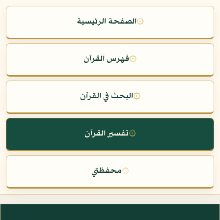
۞
الصفحة الرئيسية
۞
فهرس القرآن
۞
البحث في القرآن
۞
تفسير القرآن
۞
محفظتي