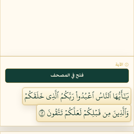
۞ الآية
فتح في المصحف
يَٰٓأَيُّهَا ٱلنَّاسُ ٱعۡبُدُواْ رَبَّكُمُ ٱلَّذِي خَلَقَكُمۡ
وَٱلَّذِينَ مِن قَبۡلِكُمۡ لَعَلَّكُمۡ تَتَّقُونَ ٢١