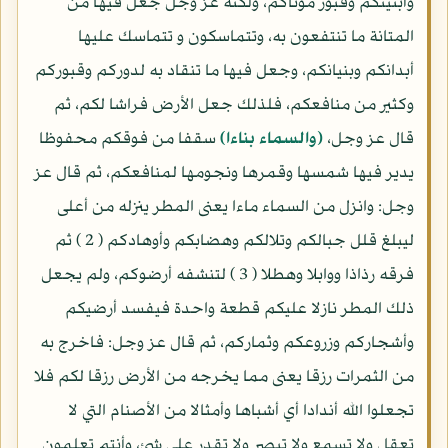
وأبنيتكم وقبور موتاكم، ولكنه عز وجل جعل فيها من
المتانة ما تنتفعون به، وتتماسكون و تتماسك عليها
أبدانكم وبنيانكم، وجعل فيها ما تنقاد به لدوركم وقبوركم
وكثير من منافعكم، فلذلك جعل الأرض فراشا لكم، ثم
قال عز وجل،
(والسماء بناءا)
سقفا من فوقكم محفوظا
يدير فيها شمسها وقمرها ونجومها لمنافعكم، ثم قال عز
وجل: وانزل من السماء ماءا يعنى المطر ينزله من أعلى
ليبلغ قلل جبالكم وتلالكم وهضابكم وأوهادكم ( 2 ) ثم
فرقه رذاذا ووابلا وهطلا ( 3 ) لتنشفه أرضوكم، ولم يجعل
ذلك المطر نازلا عليكم قطعة واحدة فيفسد أرضيكم
وأشجاركم وزروعكم وثماركم، ثم قال عز وجل: فاخرج به
من الثمرات رزقا يعنى مما يخرجه من الأرض رزقا لكم فلا
تجعلوا الله أندادا أي أشباها وأمثالا من الأصنام التي لا
تعقل ولا تسمع ولا تبصر ولا تقدر على شئ، وأنتم تعلمون