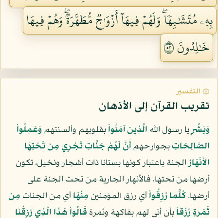
بِهِۦ مُتَشَٰبِهٗاۖ وَلَهُمۡ فِيهَآ أَزۡوَٰجٞ مُّطَهَّرَةٞۖ وَهُمۡ فِيهَا
خَٰلِدُونَ ٢٥
۞ التفسير
تقريب القرآن إلى الأذهان
وَبَشِّرِ
يا رسول الله
الَّذِين آمَنُواْ
بقلوبهم وألسنتهم
وَعَمِلُواْ
الصَّالِحَاتِ
بجوارحهم
أَنَّ لَهُمْ جَنَّاتٍ تَجْرِي مِن تَحْتِهَا
الأَنْهَارُ
الجنة باعتبار كونها بستانا ذات أشجار ونخيل، تكون
أرضها من تحتها، فالأنهار الجارية من تحت الجنة على
أرضها.
كُلَّمَا رُزِقُواْ
أي رزق المؤمنين
مِنْهَا
أي من الجنات
مِن
ثَمَرَةٍ رِّزْقاً
بأن أتى لهم بفاكهة وثمرة
قَالُواْ هَذَا الَّذِي رُزِقْنَا