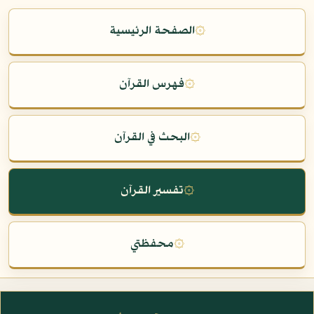
۞
الصفحة الرئيسية
۞
فهرس القرآن
۞
البحث في القرآن
۞
تفسير القرآن
۞
محفظتي