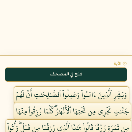
۞ الآية
فتح في المصحف
وَبَشِّرِ ٱلَّذِينَ ءَامَنُواْ وَعَمِلُواْ ٱلصَّٰلِحَٰتِ أَنَّ لَهُمۡ
جَنَّٰتٖ تَجۡرِي مِن تَحۡتِهَا ٱلۡأَنۡهَٰرُۖ كُلَّمَا رُزِقُواْ مِنۡهَا
مِن ثَمَرَةٖ رِّزۡقٗا قَالُواْ هَٰذَا ٱلَّذِي رُزِقۡنَا مِن قَبۡلُۖ وَأُتُواْ