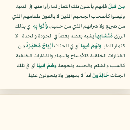
مِن قَبْلُ
فإنهم يألفون تلك الثمار لما رأوا منها في الدنيا،
وليسوا كأصحاب الجحيم الذين لا يألفون طعامهم الذي
من ضريع ولا شرابهم الذي من حميم،
وَأُتُواْ بِهِ
أي بذلك
الرزق
مُتَشَابِهاً
يشبه بعضه بعضاً في الجودة والجدة - لا
كثمار الدنيا
وَلَهُمْ فِيهَا
أي في الجنات
أَزْوَاجٌ مُّطَهَّرَةٌ
من
القذارات الخلقية كالأوساخ والدماء والقذارات الخلقية
كالسب والشتم والحسد ونحوها،
وَهُمْ فِيهَا
أي في تلك
الجنات
خَالِدُونَ
أبداً لا يموتون ولا يتحولون عنها.