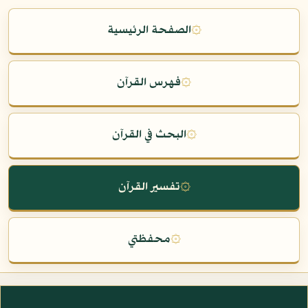
۞
الصفحة الرئيسية
۞
فهرس القرآن
۞
البحث في القرآن
۞
تفسير القرآن
۞
محفظتي