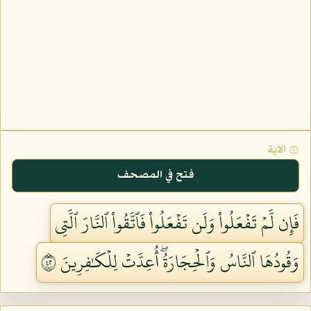
۞ الآية
فتح في المصحف
فَإِن لَّمۡ تَفۡعَلُواْ وَلَن تَفۡعَلُواْ فَٱتَّقُواْ ٱلنَّارَ ٱلَّتِي
وَقُودُهَا ٱلنَّاسُ وَٱلۡحِجَارَةُۖ أُعِدَّتۡ لِلۡكَٰفِرِينَ ٢٤