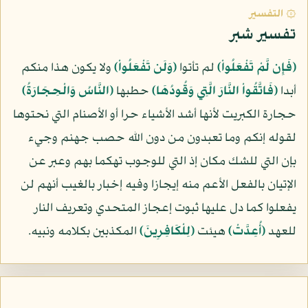
۞ التفسير
تفسير شبر
﴿فَإِن لَّمْ تَفْعَلُواْ﴾
لم تأتوا
﴿وَلَن تَفْعَلُواْ﴾
ولا يكون هذا منكم
أبدا
﴿فَاتَّقُواْ النَّارَ الَّتِي وَقُودُهَا﴾
حطبها
﴿النَّاسُ وَالْحِجَارَةُ﴾
حجارة الكبريت لأنها أشد الأشياء حرا أو الأصنام التي نحتوها
لقوله إنكم وما تعبدون من دون الله حصب جهنم وجيء
بإن التي للشك مكان إذ التي للوجوب تهكما بهم وعبر عن
الإتيان بالفعل الأعم منه إيجازا وفيه إخبار بالغيب أنهم لن
يفعلوا كما دل عليها ثبوت إعجاز المتحدي وتعريف النار
للعهد
﴿أُعِدَّتْ﴾
هيئت
﴿لِلْكَافِرِينَ﴾
المكذبين بكلامه ونبيه.