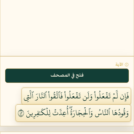
۞ الآية
فتح في المصحف
فَإِن لَّمۡ تَفۡعَلُواْ وَلَن تَفۡعَلُواْ فَٱتَّقُواْ ٱلنَّارَ ٱلَّتِي
وَقُودُهَا ٱلنَّاسُ وَٱلۡحِجَارَةُۖ أُعِدَّتۡ لِلۡكَٰفِرِينَ ٢٤