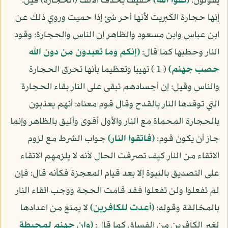
يقولون:
(تقوا الله)
خفيف بحذف الألف (الحجارة) قيل:
إنها حجارة الكبريت لأنها أحر شئ إذا حميت وروي ذلك عن
ابن عباس وابن مسعود والظاهر إن الناس والحجارة: وقود
النار وحطبها كما قال:
(إنكم وما تعبدون من دون الله
حصب جهنم)
( 1 ) تهيبا وتعظيما بأنها تحرق الحجارة
والناس وقيل: إن أجسادهم تبقى على النار بقاء الحجارة
التي توقدها النار بالقدح وقال قوم معناه: أنهم يعذبون
بالحجارة المحماة مع النار والأول أقوى وأليق بالظاهر وإنما
جاز أن يكون قوم:
(فاتقوا النار)
جواب الشرط مع لزوم
الاتقاء من النار كيف تصرفت الحال لأنه لا يلزمهم الاتقاء
على التصديق بالنبوة إلا بعد قيام المعجزة فكأنه قال: فإن
لم تفعلوا ولن تفعلوا فقد قامت الحجة ووجب اتقاء النار
بالمخالفة وقوله:
(أعدت للكافرين)
لا يمنع من اعدادها
لغير الكافرين من الفساق كما قال:
(وإن جهنم لمحيطة