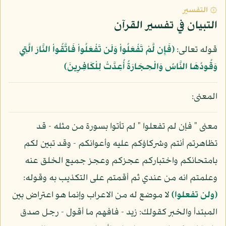
۞ التفسير
التبيان في تفسير القرآن
قوله تعالى:
﴿فَإِن لَّمْ تَفْعَلُواْ وَلَن تَفْعَلُواْ فَاتَّقُواْ النَّارَ الَّتِي
وَقُودُهَا النَّاسُ وَالْحِجَارَةُ أُعِدَّتْ لِلْكَافِرِينَ﴾
المعنى:
معنى " فإن لم تفعلوا " لم تأتوا بسورة من مثله - قد
تظاهرتم أنتم وشركاؤكم عليه وأعوانكم - وقد تبين لكم
بامتحانكم واختباركم عجزكم وعجز جميع الخلق عنه
وعلمتم انه من عندي ثم أقمتم على التكذيب به وقوله:
(ولن تفعلوا)
لا موضع له من الاعراب وإنما هو اعتراض بين
المبتدأ والخبر كقولك: زيد - فافهم ما أقول - رجل صدق