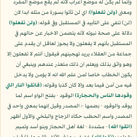
وإنما لم يكن له موضع اعراب لأنه لم يقع موضع المفرد
ومعنى
(ولن تفعلوا)
: اي لن تأتوا بسورة من مثله ابدا لان
(لن) تنفي على التأبيد في المستقبل وفي قوله:
(ولن تفعلوا)
دلالة على صحة نبوته لأنه يتضمن الاخبار عن حالهم في
المستقبل بأنهم لا يفعلون ولا يجوز لعاقل ان يقدم على
جماعة من العقلاء يريد تهجينهم فيقول: أنتم لا تفعلون إلا
وهو واثق بذلك ويعلم ان ذلك متعذر عندهم وينبغي أن
يكون الخطاب خاصا لمن علم الله انه لا يؤمن ولا يدخل
فيه من آمن فيما بعد وإلا كان كذبا وقوله:
(فاتقوا النار التي
وقودها الناس والحجارة)
الوقود - بفتح الواو اسم لما
يوقد والوقود - بضمها -: المصدر وقيل إنهما بمعنى واحد في
المصدر واسم الحطب حكاه الزجاج والبلخي والأول أظهر
(اتقوا الله)
- مشددة - لغة أهل الحجاز وبنو أسد وتميم