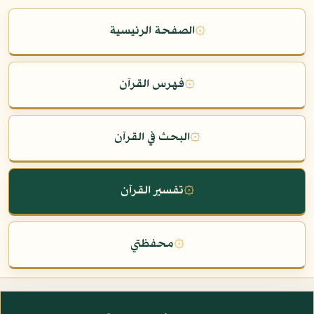
۞
الصفحة الرئيسية
۞
فهرس القرآن
۞
البحث في القرآن
۞
تفسير القرآن
۞
محفظتي