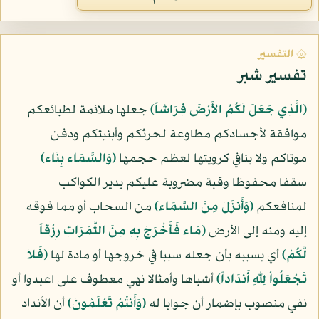
۞ التفسير
تفسير شبر
﴿الَّذِي جَعَلَ لَكُمُ الأَرْضَ فِرَاشاً﴾
جعلها ملائمة لطبائعكم
موافقة لأجسادكم مطاوعة لحرثكم وأبنيتكم ودفن
موتاكم ولا ينافي كرويتها لعظم حجمها
﴿وَالسَّمَاء بِنَاء﴾
سقفا محفوظا وقبة مضروبة عليكم يدير الكواكب
لمنافعكم
﴿وَأَنزَلَ مِنَ السَّمَاء﴾
من السحاب أو مما فوقه
إليه ومنه إلى الأرض
﴿مَاء فَأَخْرَجَ بِهِ مِنَ الثَّمَرَاتِ رِزْقاً
لَّكُمْ﴾
أي بسببه بأن جعله سببا في خروجها أو مادة لها
﴿فَلاَ
تَجْعَلُواْ لِلّهِ أَندَاداً﴾
أشباها وأمثالا نهي معطوف على اعبدوا أو
نفي منصوب بإضمار أن جوابا له
﴿وَأَنتُمْ تَعْلَمُونَ﴾
أن الأنداد