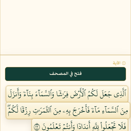
۞ الآية
فتح في المصحف
ٱلَّذِي جَعَلَ لَكُمُ ٱلۡأَرۡضَ فِرَٰشٗا وَٱلسَّمَآءَ بِنَآءٗ وَأَنزَلَ
مِنَ ٱلسَّمَآءِ مَآءٗ فَأَخۡرَجَ بِهِۦ مِنَ ٱلثَّمَرَٰتِ رِزۡقٗا لَّكُمۡۖ
فَلَا تَجۡعَلُواْ لِلَّهِ أَندَادٗا وَأَنتُمۡ تَعۡلَمُونَ ٢٢