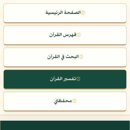
۞
الصفحة الرئيسية
۞
فهرس القرآن
۞
البحث في القرآن
۞
تفسير القرآن
۞
محفظتي