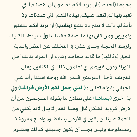
وجوها (أحدها) أن يريد أنكم تعلمون أن الأصنام التي
تعبدونها لم تنعم عليكم بهذه النعم التي عددناها ولا
بأمثالها وأنها لا تضر ولا تنفع (وثانيها) أن يريد أنكم تعقلون
وتميزون ومن كان بهذه الصفة فقد استوفى شرائط التكليف
ولزمته الحجة وضاق عذره في التخلف عن النظر وإصابة
الحق (وثالثها) ما قاله مجاهد وغيره أن المراد بذلك أهل
التوراة ودون غيرهم أي تعلمون ذلك في الكتابين وقال
الشريف الأجل المرتضى قدس الله روحه استدل أبو علي
الجبائي بقوله تعالى :
﴿الذي جعل لكم الأرض فراشا﴾
وفي
آية أخرى
﴿بساطا﴾
على بطلان ما يقوله المنجمون من أن
الأرض كروية الشكل قال وهذا القدر لا يدل لأنه يكفي من
النعمة علينا أن يكون في الأرض بسائط ومواضع مفروشة
ومسطوحة وليس يجب أن يكون جميعها كذلك ومعلوم