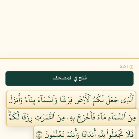
۞ الآية
فتح في المصحف
ٱلَّذِي جَعَلَ لَكُمُ ٱلۡأَرۡضَ فِرَٰشٗا وَٱلسَّمَآءَ بِنَآءٗ وَأَنزَلَ
مِنَ ٱلسَّمَآءِ مَآءٗ فَأَخۡرَجَ بِهِۦ مِنَ ٱلثَّمَرَٰتِ رِزۡقٗا لَّكُمۡۖ
فَلَا تَجۡعَلُواْ لِلَّهِ أَندَادٗا وَأَنتُمۡ تَعۡلَمُونَ ٢٢