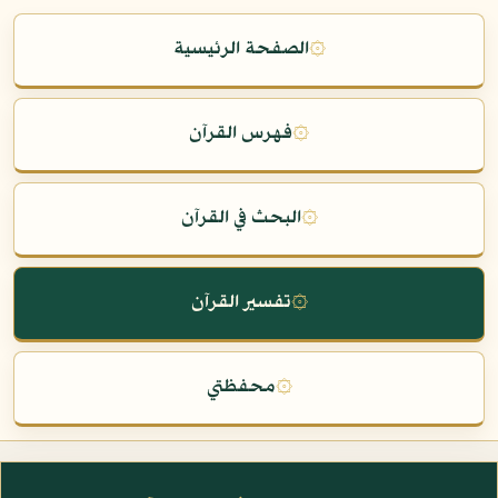
۞
الصفحة الرئيسية
۞
فهرس القرآن
۞
البحث في القرآن
۞
تفسير القرآن
۞
محفظتي