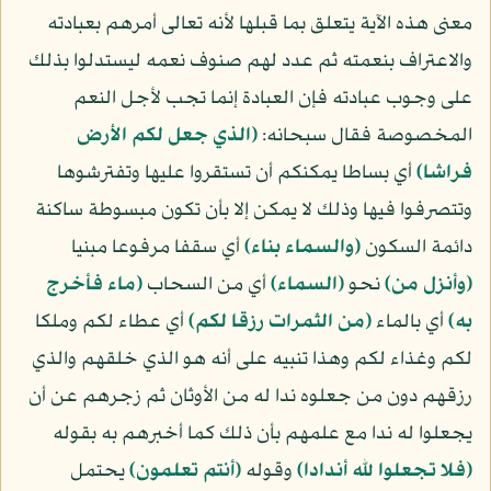
معنى هذه الآية يتعلق بما قبلها لأنه تعالى أمرهم بعبادته
والاعتراف بنعمته ثم عدد لهم صنوف نعمه ليستدلوا بذلك
على وجوب عبادته فإن العبادة إنما تجب لأجل النعم
المخصوصة فقال سبحانه:
﴿الذي جعل لكم الأرض
فراشا﴾
أي بساطا يمكنكم أن تستقروا عليها وتفترشوها
وتتصرفوا فيها وذلك لا يمكن إلا بأن تكون مبسوطة ساكنة
دائمة السكون
﴿والسماء بناء﴾
أي سقفا مرفوعا مبنيا
﴿وأنزل من﴾
نحو
﴿السماء﴾
أي من السحاب
﴿ماء فأخرج
به﴾
أي بالماء
﴿من الثمرات رزقا لكم﴾
أي عطاء لكم وملكا
لكم وغذاء لكم وهذا تنبيه على أنه هو الذي خلقهم والذي
رزقهم دون من جعلوه ندا له من الأوثان ثم زجرهم عن أن
يجعلوا له ندا مع علمهم بأن ذلك كما أخبرهم به بقوله
﴿فلا تجعلوا لله أندادا﴾
وقوله
﴿أنتم تعلمون﴾
يحتمل