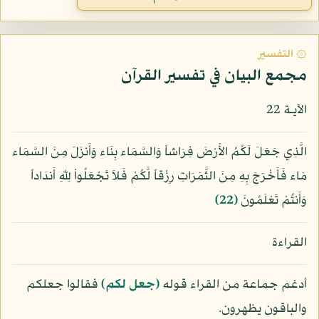
۞ التفسير
مجمع البيان في تفسير القرآن
الآيـة 22
الَّذِي جَعَلَ لَكُمُ الأَرْضَ فِرَاشاً وَالسَّمَاء بِنَاء وَأَنزَلَ مِنَ السَّمَاء
مَاء فَأَخْرَجَ بِهِ مِنَ الثَّمَرَاتِ رِزْقاً لَّكُمْ فَلاَ تَجْعَلُواْ لِلّهِ أَندَاداً
وَأَنتُمْ تَعْلَمُونَ
﴿22﴾
القراءة
أدغم جماعة من القراء قوله
﴿جعل لكم﴾
فقالوا جعلكم
والباقون يظهرون.