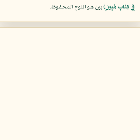
فِي كِتَابٍ مُّبِينٍ﴾
بين هو اللوح المحفوظ.