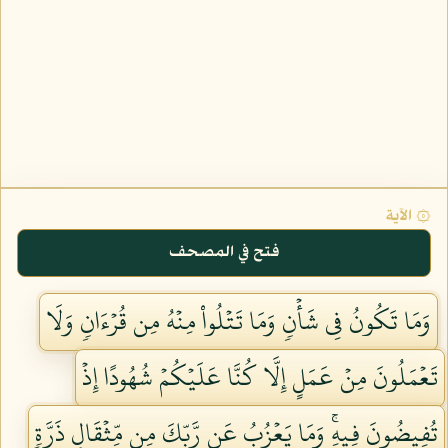
۞ الآية
فتح في المصحف
وَمَا تَكُونُ فِي شَأۡنٖ وَمَا تَتۡلُواْ مِنۡهُ مِن قُرۡءَانٖ وَلَا
تَعۡمَلُونَ مِنۡ عَمَلٍ إِلَّا كُنَّا عَلَيۡكُمۡ شُهُودًا إِذۡ
تُفِيضُونَ فِيهِۚ وَمَا يَعۡزُبُ عَن رَّبِّكَ مِن مِّثۡقَالِ ذَرَّةٖ