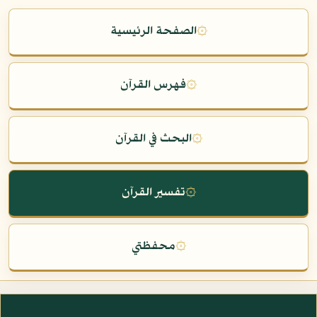
۞
الصفحة الرئيسية
۞
فهرس القرآن
۞
البحث في القرآن
۞
تفسير القرآن
۞
محفظتي