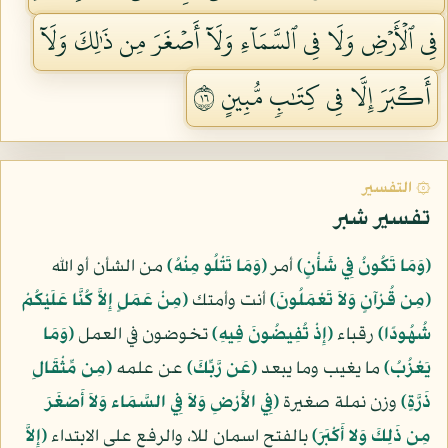
فِي ٱلۡأَرۡضِ وَلَا فِي ٱلسَّمَآءِ وَلَآ أَصۡغَرَ مِن ذَٰلِكَ وَلَآ
أَكۡبَرَ إِلَّا فِي كِتَٰبٖ مُّبِينٍ ٦١
۞ التفسير
تفسير شبر
﴿وَمَا تَكُونُ فِي شَأْنٍ﴾
أمر
﴿وَمَا تَتْلُو مِنْهُ﴾
من الشأن أو الله
﴿مِن قُرْآنٍ وَلاَ تَعْمَلُونَ﴾
أنت وأمتك
﴿مِنْ عَمَلٍ إِلاَّ كُنَّا عَلَيْكُمْ
شُهُودًا﴾
رقباء
﴿إِذْ تُفِيضُونَ فِيهِ﴾
تخوضون في العمل
﴿وَمَا
يَعْزُبُ﴾
ما يغيب وما يبعد
﴿عَن رَّبِّكَ﴾
عن علمه
﴿مِن مِّثْقَالِ
ذَرَّةٍ﴾
وزن نملة صغيرة
﴿فِي الأَرْضِ وَلاَ فِي السَّمَاء وَلاَ أَصْغَرَ
مِن ذَلِكَ وَلا أَكْبَرَ﴾
بالفتح اسمان للا، والرفع على الابتداء
﴿إِلاَّ