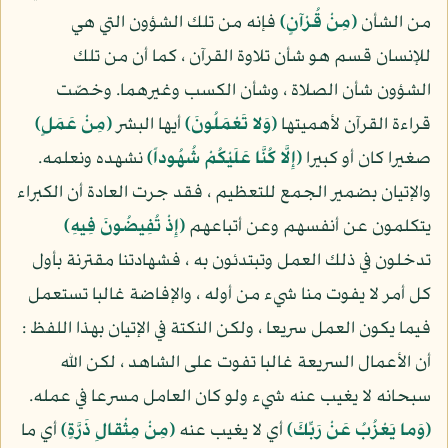
من الشأن
(مِنْ قُرْآنٍ)
فإنه من تلك الشؤون التي هي
للإنسان قسم هو شأن تلاوة القرآن ، كما أن من تلك
الشؤون شأن الصلاة ، وشأن الكسب وغيرهما. وخصّت
قراءة القرآن لأهميتها
(وَلا تَعْمَلُونَ)
أيها البشر
(مِنْ عَمَلٍ)
صغيرا كان أو كبيرا
(إِلَّا كُنَّا عَلَيْكُمْ شُهُوداً)
نشهده ونعلمه.
والإتيان بضمير الجمع للتعظيم ، فقد جرت العادة أن الكبراء
يتكلمون عن أنفسهم وعن أتباعهم
(إِذْ تُفِيضُونَ فِيهِ)
تدخلون في ذلك العمل وتبتدئون به ، فشهادتنا مقترنة بأول
كل أمر لا يفوت منا شيء من أوله ، والإفاضة غالبا تستعمل
فيما يكون العمل سريعا ، ولكن النكتة في الإتيان بهذا اللفظ :
أن الأعمال السريعة غالبا تفوت على الشاهد ، لكن الله
سبحانه لا يغيب عنه شيء ولو كان العامل مسرعا في عمله.
(وَما يَعْزُبُ عَنْ رَبِّكَ)
أي لا يغيب عنه
(مِنْ مِثْقالِ ذَرَّةٍ)
أي ما