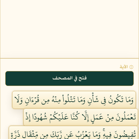
۞ الآية
فتح في المصحف
وَمَا تَكُونُ فِي شَأۡنٖ وَمَا تَتۡلُواْ مِنۡهُ مِن قُرۡءَانٖ وَلَا
تَعۡمَلُونَ مِنۡ عَمَلٍ إِلَّا كُنَّا عَلَيۡكُمۡ شُهُودًا إِذۡ
تُفِيضُونَ فِيهِۚ وَمَا يَعۡزُبُ عَن رَّبِّكَ مِن مِّثۡقَالِ ذَرَّةٖ