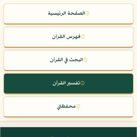
۞
الصفحة الرئيسية
۞
فهرس القرآن
۞
البحث في القرآن
۞
تفسير القرآن
۞
محفظتي