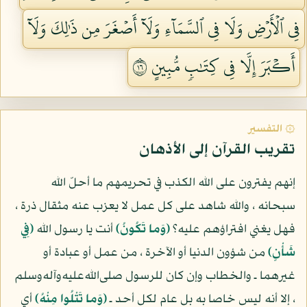
فِي ٱلۡأَرۡضِ وَلَا فِي ٱلسَّمَآءِ وَلَآ أَصۡغَرَ مِن ذَٰلِكَ وَلَآ
أَكۡبَرَ إِلَّا فِي كِتَٰبٖ مُّبِينٍ ٦١
۞ التفسير
تقريب القرآن إلى الأذهان
إنهم يفترون على الله الكذب في تحريمهم ما أحلّ الله
سبحانه ، والله شاهد على كل عمل لا يعزب عنه مثقال ذرة ،
فهل يغني افتراؤهم عليه؟
(وَما تَكُونُ)
أنت يا رسول الله
(فِي
شَأْنٍ)
من شؤون الدنيا أو الآخرة ، من عمل أو عبادة أو
غيرهما ـ والخطاب وإن كان للرسول صلى‌الله‌عليه‌وآله‌وسلم
، إلا أنه ليس خاصا به بل عام لكل أحد ـ
(وَما تَتْلُوا مِنْهُ)
أي