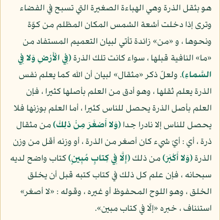
هو بثقل الذرة وهي الهباءة الصغيرة التي تسبح في الفضاء
وترى إذا دخلت أشعة الشمس المكان المظلم من كوّة
ونحوها ، و «من» زائدة تأتي لبيان التعميم المستفاد من
«ما» النافية قبلها ، سواء كانت تلك الذرة
(فِي الْأَرْضِ وَلا فِي
السَّماءِ)
. ولعلّ ذكر «مثقال» لبيان أن الله كما يعلم نفس
الذرة يعلم ثقلها ، وهو أدق من العلم بأصلها كثيرا ، فإن
العلم بأصل الذرة يحصل للناس كثيرا ، أما العلم بوزنها فلا
يحصل للناس إلا نادرا جدا
(وَلا أَصْغَرَ مِنْ ذلِكَ)
من مثقال
ذرة ، أي : أيّ شيء كان أصغر من الذرة ، أو وزنه أقل من وزن
الذرة
(وَلا أَكْبَرَ)
من ذلك
(إِلَّا فِي كِتابٍ مُبِينٍ)
كتاب واضح لديه
سبحانه ، فإن علم كل ذلك في كتاب كتبه قبل أن يخلق
الخلق ، وهو اللوح المحفوظ أو غيره ، وقوله : «لا أصغر»
استئناف ، خبره «إلّا في كتاب مبين».