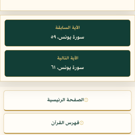
الآية السابقة
سورة يونس، ٥٩
الآية التالية
سورة يونس، ٦١
۞
الصفحة الرئيسية
۞
فهرس القرآن