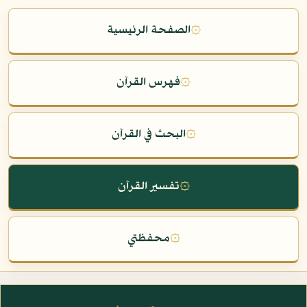
۞
الصفحة الرئيسية
۞
فهرس القرآن
۞
البحث في القرآن
۞
تفسير القرآن
۞
محفظتي