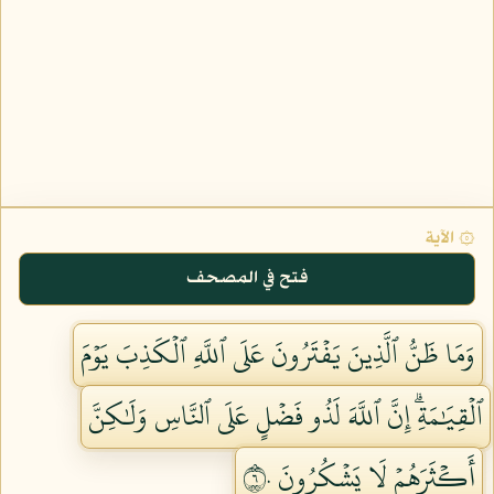
۞ الآية
فتح في المصحف
وَمَا ظَنُّ ٱلَّذِينَ يَفۡتَرُونَ عَلَى ٱللَّهِ ٱلۡكَذِبَ يَوۡمَ
ٱلۡقِيَٰمَةِۗ إِنَّ ٱللَّهَ لَذُو فَضۡلٍ عَلَى ٱلنَّاسِ وَلَٰكِنَّ
أَكۡثَرَهُمۡ لَا يَشۡكُرُونَ ٦٠