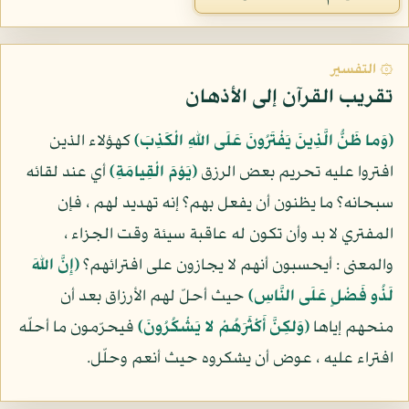
۞ التفسير
تقريب القرآن إلى الأذهان
(وَما ظَنُّ الَّذِينَ يَفْتَرُونَ عَلَى اللهِ الْكَذِبَ)
كهؤلاء الذين
افتروا عليه تحريم بعض الرزق
(يَوْمَ الْقِيامَةِ)
أي عند لقائه
سبحانه؟ ما يظنون أن يفعل بهم؟ إنه تهديد لهم ، فإن
المفتري لا بد وأن تكون له عاقبة سيئة وقت الجزاء ،
والمعنى : أيحسبون أنهم لا يجازون على افترائهم؟
(إِنَّ اللهَ
لَذُو فَضْلٍ عَلَى النَّاسِ)
حيث أحلّ لهم الأرزاق بعد أن
منحهم إياها
(وَلكِنَّ أَكْثَرَهُمْ لا يَشْكُرُونَ)
فيحرّمون ما أحلّه
افتراء عليه ، عوض أن يشكروه حيث أنعم وحلّل.