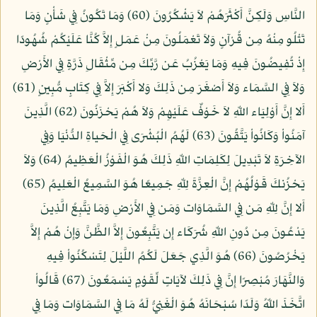
النَّاسِ وَلَكِنَّ أَكْثَرَهُمْ لاَ يَشْكُرُونَ (60) وَمَا تَكُونُ فِي شَأْنٍ وَمَا
تَتْلُو مِنْهُ مِن قُرْآنٍ وَلاَ تَعْمَلُونَ مِنْ عَمَلٍ إِلاَّ كُنَّا عَلَيْكُمْ شُهُودًا
إِذْ تُفِيضُونَ فِيهِ وَمَا يَعْزُبُ عَن رَّبِّكَ مِن مِّثْقَالِ ذَرَّةٍ فِي الأَرْضِ
وَلاَ فِي السَّمَاء وَلاَ أَصْغَرَ مِن ذَلِكَ وَلا أَكْبَرَ إِلاَّ فِي كِتَابٍ مُّبِينٍ (61)
أَلا إِنَّ أَوْلِيَاء اللّهِ لاَ خَوْفٌ عَلَيْهِمْ وَلاَ هُمْ يَحْزَنُونَ (62) الَّذِينَ
آمَنُواْ وَكَانُواْ يَتَّقُونَ (63) لَهُمُ الْبُشْرَى فِي الْحَياةِ الدُّنْيَا وَفِي
الآخِرَةِ لاَ تَبْدِيلَ لِكَلِمَاتِ اللّهِ ذَلِكَ هُوَ الْفَوْزُ الْعَظِيمُ (64) وَلاَ
يَحْزُنكَ قَوْلُهُمْ إِنَّ الْعِزَّةَ لِلّهِ جَمِيعًا هُوَ السَّمِيعُ الْعَلِيمُ (65)
أَلا إِنَّ لِلّهِ مَن فِي السَّمَاوَات وَمَن فِي الأَرْضِ وَمَا يَتَّبِعُ الَّذِينَ
يَدْعُونَ مِن دُونِ اللّهِ شُرَكَاء إِن يَتَّبِعُونَ إِلاَّ الظَّنَّ وَإِنْ هُمْ إِلاَّ
يَخْرُصُونَ (66) هُوَ الَّذِي جَعَلَ لَكُمُ اللَّيْلَ لِتَسْكُنُواْ فِيهِ
وَالنَّهَارَ مُبْصِرًا إِنَّ فِي ذَلِكَ لآيَاتٍ لِّقَوْمٍ يَسْمَعُونَ (67) قَالُواْ
اتَّخَذَ اللّهُ وَلَدًا سُبْحَانَهُ هُوَ الْغَنِيُّ لَهُ مَا فِي السَّمَاوَات وَمَا فِي