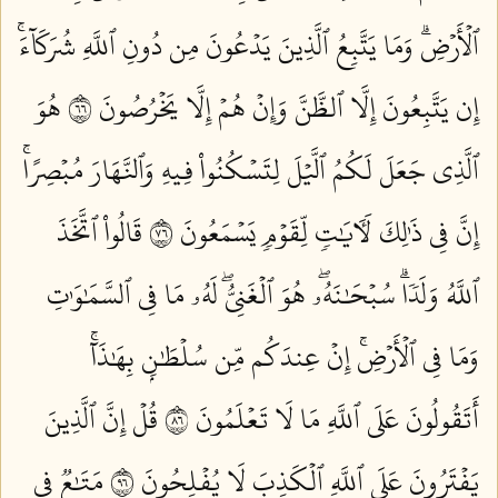
ٱلۡأَرۡضِۗ وَمَا يَتَّبِعُ ٱلَّذِينَ يَدۡعُونَ مِن دُونِ ٱللَّهِ شُرَكَآءَۚ
إِن يَتَّبِعُونَ إِلَّا ٱلظَّنَّ وَإِنۡ هُمۡ إِلَّا يَخۡرُصُونَ ٦٦
هُوَ
ٱلَّذِي جَعَلَ لَكُمُ ٱلَّيۡلَ لِتَسۡكُنُواْ فِيهِ وَٱلنَّهَارَ مُبۡصِرًاۚ
إِنَّ فِي ذَٰلِكَ لَأٓيَٰتٖ لِّقَوۡمٖ يَسۡمَعُونَ ٦٧
قَالُواْ ٱتَّخَذَ
ٱللَّهُ وَلَدٗاۗ سُبۡحَٰنَهُۥۖ هُوَ ٱلۡغَنِيُّۖ لَهُۥ مَا فِي ٱلسَّمَٰوَٰتِ
وَمَا فِي ٱلۡأَرۡضِۚ إِنۡ عِندَكُم مِّن سُلۡطَٰنِۭ بِهَٰذَآۚ
أَتَقُولُونَ عَلَى ٱللَّهِ مَا لَا تَعۡلَمُونَ ٦٨
قُلۡ إِنَّ ٱلَّذِينَ
يَفۡتَرُونَ عَلَى ٱللَّهِ ٱلۡكَذِبَ لَا يُفۡلِحُونَ ٦٩
مَتَٰعٞ فِي