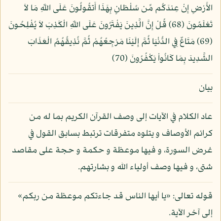
الأَرْضِ إِنْ عِندَكُم مِّن سُلْطَانٍ بِهَذَا أَتقُولُونَ عَلَى اللّهِ مَا لاَ
تَعْلَمُونَ (68) قُلْ إِنَّ الَّذِينَ يَفْتَرُونَ عَلَى اللّهِ الْكَذِبَ لاَ يُفْلِحُونَ
(69) مَتَاعٌ فِي الدُّنْيَا ثُمَّ إِلَيْنَا مَرْجِعُهُمْ ثُمَّ نُذِيقُهُمُ الْعَذَابَ
الشَّدِيدَ بِمَا كَانُواْ يَكْفُرُونَ (70)
بيان
عاد الكلام في الآيات إلى وصف القرآن الكريم بما له من
كرائم الأوصاف و يتلوه متفرقات ترتبط بسابق القول في
غرض السورة، و فيها موعظة و حكمة و حجة على مقاصد
شتى، و فيها وصف أولياء الله و بشارتهم.
قوله تعالى: «يا أيها الناس قد جاءتكم موعظة من ربكم»
إلى آخر الآية.