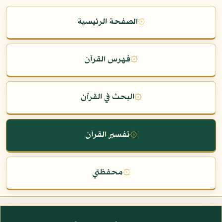
۞
الصفحة الرئيسية
۞
فهرس القرآن
۞
البحث في القرآن
۞
تفسير القرآن
۞
محفظتي