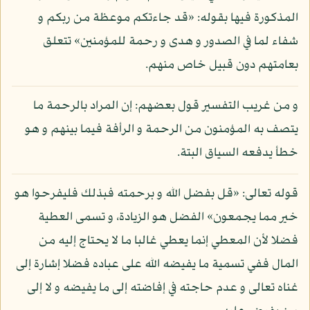
المذكورة فيها بقوله: «قد جاءتكم موعظة من ربكم و
شفاء لما في الصدور و هدى و رحمة للمؤمنين» تتعلق
بعامتهم دون قبيل خاص منهم.
و من غريب التفسير قول بعضهم: إن المراد بالرحمة ما
يتصف به المؤمنون من الرحمة و الرأفة فيما بينهم و هو
خطأ يدفعه السياق البتة.
قوله تعالى: «قل بفضل الله و برحمته فبذلك فليفرحوا هو
خير مما يجمعون» الفضل هو الزيادة، و تسمى العطية
فضلا لأن المعطي إنما يعطي غالبا ما لا يحتاج إليه من
المال ففي تسمية ما يفيضه الله على عباده فضلا إشارة إلى
غناه تعالى و عدم حاجته في إفاضته إلى ما يفيضه و لا إلى