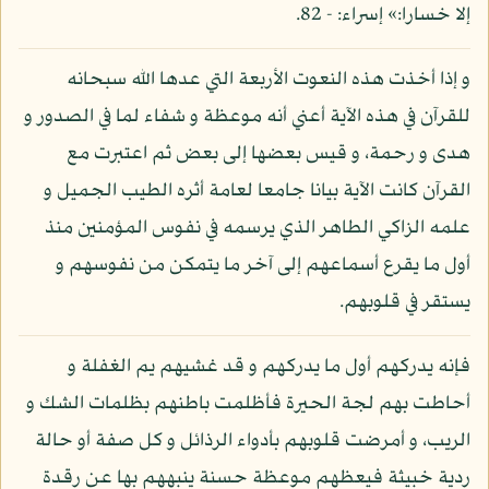
إلا خسارا:» إسراء: - 82.
و إذا أخذت هذه النعوت الأربعة التي عدها الله سبحانه
للقرآن في هذه الآية أعني أنه موعظة و شفاء لما في الصدور و
هدى و رحمة، و قيس بعضها إلى بعض ثم اعتبرت مع
القرآن كانت الآية بيانا جامعا لعامة أثره الطيب الجميل و
علمه الزاكي الطاهر الذي يرسمه في نفوس المؤمنين منذ
أول ما يقرع أسماعهم إلى آخر ما يتمكن من نفوسهم و
يستقر في قلوبهم.
فإنه يدركهم أول ما يدركهم و قد غشيهم يم الغفلة و
أحاطت بهم لجة الحيرة فأظلمت باطنهم بظلمات الشك و
الريب، و أمرضت قلوبهم بأدواء الرذائل و كل صفة أو حالة
ردية خبيثة فيعظهم موعظة حسنة ينبههم بها عن رقدة