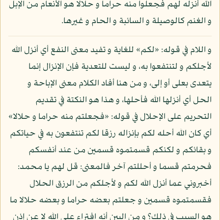
الله أنزله لهم فجعلوا منه حراما و حلالا هو الأنعام من الإبل
و الغنم كالوصيلة و السائبة و الحام و غيرها.
و اللام في قوله: «لكم» للغاية و تفيد معنى النفع أي أنزل الله
لأجلكم و لتنتفعوا به، و ليست للتعدية فإن الإنزال إنما
يتعدى بعلى أو إلى، و من هنا أفاد الكلام معنى الإباحة و
الحل أي أنزلها الله فأحلها، و هذا هو النكتة في تقديم
التحريم على الإحلال في قوله: «فجعلتم منه حراما و حلالا»
أي كان الله أحله لكم بإنزاله رزقا لكم تنتفعون به في حياتكم
و بقائكم و لكنكم قسمتموه قسمين من عند أنفسكم
فحرمتم قسما و أحللتم آخر فالمعنى: قل لهم يا محمد:
أخبروني عما أنزل الله لكم و لأجلكم من الرزق الحلال
فقسمتموه قسمين و جعلتم بعضه حراما و بعضه حلالا ما
هو السبب في ذلك؟ و من البين أنه افتراء على الله لا عن إذن