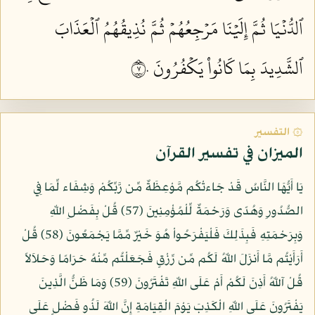
ٱلدُّنۡيَا ثُمَّ إِلَيۡنَا مَرۡجِعُهُمۡ ثُمَّ نُذِيقُهُمُ ٱلۡعَذَابَ
ٱلشَّدِيدَ بِمَا كَانُواْ يَكۡفُرُونَ ٧٠
۞ التفسير
الميزان في تفسير القرآن
يَا أَيُّهَا النَّاسُ قَدْ جَاءتْكُم مَّوْعِظَةٌ مِّن رَّبِّكُمْ وَشِفَاء لِّمَا فِي
الصُّدُورِ وَهُدًى وَرَحْمَةٌ لِّلْمُؤْمِنِينَ (57) قُلْ بِفَضْلِ اللّهِ
وَبِرَحْمَتِهِ فَبِذَلِكَ فَلْيَفْرَحُواْ هُوَ خَيْرٌ مِّمَّا يَجْمَعُونَ (58) قُلْ
أَرَأَيْتُم مَّا أَنزَلَ اللّهُ لَكُم مِّن رِّزْقٍ فَجَعَلْتُم مِّنْهُ حَرَامًا وَحَلاَلاً
قُلْ آللّهُ أَذِنَ لَكُمْ أَمْ عَلَى اللّهِ تَفْتَرُونَ (59) وَمَا ظَنُّ الَّذِينَ
يَفْتَرُونَ عَلَى اللّهِ الْكَذِبَ يَوْمَ الْقِيَامَةِ إِنَّ اللّهَ لَذُو فَضْلٍ عَلَى