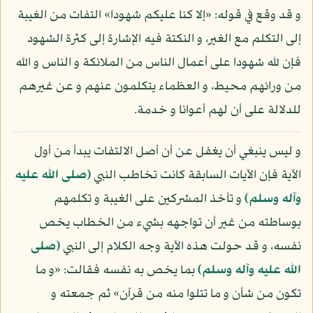
و قد وقع في قوله: «إلا كنا عليكم شهودا» التفات من الغيبة
إلى التكلم مع الغير، و النكتة فيه الإشارة إلى كثرة الشهود
فإن لله شهودا على أعمال الناس من الملائكة و الناس و الله
من ورائهم محيط، و العظماء يتكلمون عنهم و عن غيرهم
للدلالة على أن لهم أعوانا و خدمة.
و ليس ينبغي أن يغفل عن أن أصل الالتفات يبدأ من أول
الآية فإن الآيات السابقة كانت تخاطب النبي
(صلى الله عليه
وآله وسلم)
و تأخذ المشركين على الغيبة و تكلمهم
بوساطته من غير أن تواجهه بشيء من الخطاب يخص
نفسه، و قد حولت هذه الآية وجه الكلام إلى النبي
(صلى
الله عليه وآله وسلم)
بما يخص به نفسه فقالت: «و ما
تكون من شأن و ما تتلوا منه من قرآن» ثم جمعته و