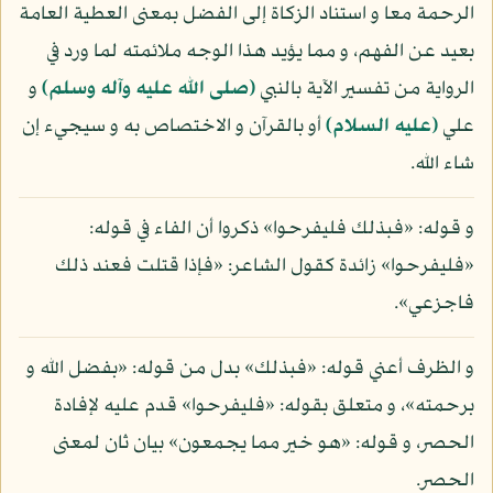
الرحمة معا و استناد الزكاة إلى الفضل بمعنى العطية العامة
بعيد عن الفهم، و مما يؤيد هذا الوجه ملائمته لما ورد في
الرواية من تفسير الآية بالنبي
(صلى الله عليه وآله وسلم)
و
علي
(عليه السلام)
أو بالقرآن و الاختصاص به و سيجيء إن
شاء الله.
و قوله: «فبذلك فليفرحوا» ذكروا أن الفاء في قوله:
«فليفرحوا» زائدة كقول الشاعر: «فإذا قتلت فعند ذلك
فاجزعي».
و الظرف أعني قوله: «فبذلك» بدل من قوله: «بفضل الله و
برحمته»، و متعلق بقوله: «فليفرحوا» قدم عليه لإفادة
الحصر، و قوله: «هو خير مما يجمعون» بيان ثان لمعنى
الحصر.