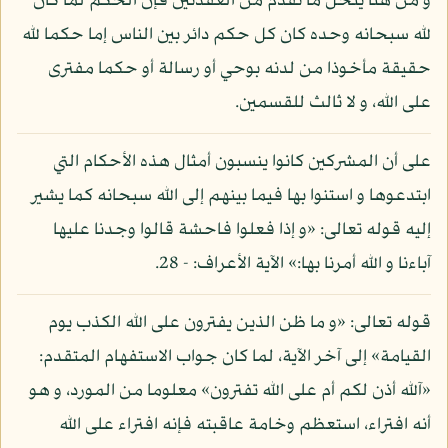
و من هنا ينحل ما تقدم من العقدتين فإن الحكم لما كان
لله سبحانه وحده كان كل حكم دائر بين الناس إما حكما لله
حقيقة مأخوذا من لدنه بوحي أو رسالة أو حكما مفترى
على الله، و لا ثالث للقسمين.
على أن المشركين كانوا ينسبون أمثال هذه الأحكام التي
ابتدعوها و استنوا بها فيما بينهم إلى الله سبحانه كما يشير
إليه قوله تعالى: «و إذا فعلوا فاحشة قالوا وجدنا عليها
آباءنا و الله أمرنا بها:» الآية الأعراف: - 28.
قوله تعالى: «و ما ظن الذين يفترون على الله الكذب يوم
القيامة» إلى آخر الآية، لما كان جواب الاستفهام المتقدم:
«آلله أذن لكم أم على الله تفترون» معلوما من المورد، و هو
أنه افتراء، استعظم وخامة عاقبته فإنه افتراء على الله