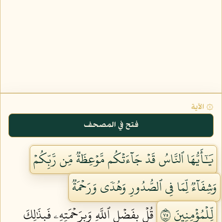
۞ الآية
فتح في المصحف
يَٰٓأَيُّهَا ٱلنَّاسُ قَدۡ جَآءَتۡكُم مَّوۡعِظَةٞ مِّن رَّبِّكُمۡ
وَشِفَآءٞ لِّمَا فِي ٱلصُّدُورِ وَهُدٗى وَرَحۡمَةٞ
لِّلۡمُؤۡمِنِينَ ٥٧
قُلۡ بِفَضۡلِ ٱللَّهِ وَبِرَحۡمَتِهِۦ فَبِذَٰلِكَ