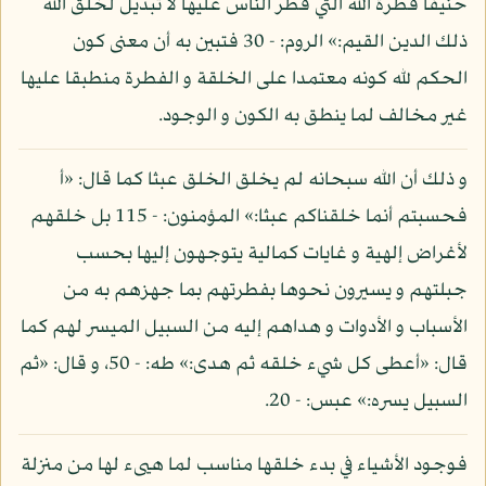
حنيفا فطرة الله التي فطر الناس عليها لا تبديل لخلق الله
ذلك الدين القيم:» الروم: - 30 فتبين به أن معنى كون
الحكم لله كونه معتمدا على الخلقة و الفطرة منطبقا عليها
غير مخالف لما ينطق به الكون و الوجود.
و ذلك أن الله سبحانه لم يخلق الخلق عبثا كما قال: «أ
فحسبتم أنما خلقناكم عبثا:» المؤمنون: - 115 بل خلقهم
لأغراض إلهية و غايات كمالية يتوجهون إليها بحسب
جبلتهم و يسيرون نحوها بفطرتهم بما جهزهم به من
الأسباب و الأدوات و هداهم إليه من السبيل الميسر لهم كما
قال: «أعطى كل شيء خلقه ثم هدى:» طه: - 50، و قال: «ثم
السبيل يسره:» عبس: - 20.
فوجود الأشياء في بدء خلقها مناسب لما هيىء لها من منزلة