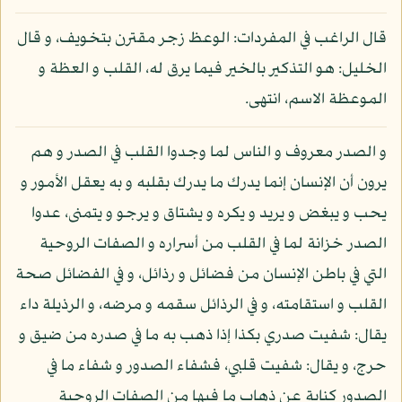
قال الراغب في المفردات: الوعظ زجر مقترن بتخويف، و قال
الخليل: هو التذكير بالخير فيما يرق له، القلب و العظة و
الموعظة الاسم، انتهى.
و الصدر معروف و الناس لما وجدوا القلب في الصدر و هم
يرون أن الإنسان إنما يدرك ما يدرك بقلبه و به يعقل الأمور و
يحب و يبغض و يريد و يكره و يشتاق و يرجو و يتمنى، عدوا
الصدر خزانة لما في القلب من أسراره و الصفات الروحية
التي في باطن الإنسان من فضائل و رذائل، و في الفضائل صحة
القلب و استقامته، و في الرذائل سقمه و مرضه، و الرذيلة داء
يقال: شفيت صدري بكذا إذا ذهب به ما في صدره من ضيق و
حرج، و يقال: شفيت قلبي، فشفاء الصدور و شفاء ما في
الصدور كناية عن ذهاب ما فيها من الصفات الروحية