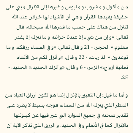
من مأكول و مشروب و ملبوس و غيرها إلى الإنزال مبني على
حقيقة يفيدها القرآن و هي أن الأشياء لها خزائن عند الله
تتنزل من هناك على حسب ما قدرها الله سبحانه، قال
تعالى: «و إن من شيء إلا عندنا خزائنه و ما ننزله إلا بقدر
معلوم:» الحجر: - 21 و قال تعالى: «و في السماء رزقكم و ما
توعدون:» الذاريات: - 22 و قال: «و أنزل لكم من الأنعام
ثمانية أزواج:» الزمر: - 6 و قال: «و أنزلنا الحديد:» الحديد: -
25.
و أما ما قيل: إن التعبير بالإنزال إنما هو لكون أرزاق العباد من
المطر الذي ينزله الله من السماء، فوجه بسيط لا يطرد على
تقدير صحته في جميع الموارد التي عبر فيها عن كينونتها
بالإنزال كما في الأنعام و في الحديد، و الرزق الذي تذكر الآية أن