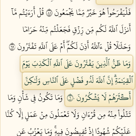
فَلۡيَفۡرَحُواْ هُوَ خَيۡرٞ مِّمَّا يَجۡمَعُونَ ٥٨
قُلۡ أَرَءَيۡتُم مَّآ
أَنزَلَ ٱللَّهُ لَكُم مِّن رِّزۡقٖ فَجَعَلۡتُم مِّنۡهُ حَرَامٗا
وَحَلَٰلٗا قُلۡ ءَآللَّهُ أَذِنَ لَكُمۡۖ أَمۡ عَلَى ٱللَّهِ تَفۡتَرُونَ ٥٩
وَمَا ظَنُّ ٱلَّذِينَ يَفۡتَرُونَ عَلَى ٱللَّهِ ٱلۡكَذِبَ يَوۡمَ
ٱلۡقِيَٰمَةِۗ إِنَّ ٱللَّهَ لَذُو فَضۡلٍ عَلَى ٱلنَّاسِ وَلَٰكِنَّ
أَكۡثَرَهُمۡ لَا يَشۡكُرُونَ ٦٠
وَمَا تَكُونُ فِي شَأۡنٖ وَمَا
تَتۡلُواْ مِنۡهُ مِن قُرۡءَانٖ وَلَا تَعۡمَلُونَ مِنۡ عَمَلٍ إِلَّا كُنَّا
عَلَيۡكُمۡ شُهُودًا إِذۡ تُفِيضُونَ فِيهِۚ وَمَا يَعۡزُبُ عَن