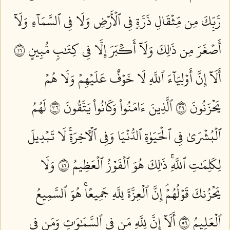
رَّبِّكَ مِن مِّثۡقَالِ ذَرَّةٖ فِي ٱلۡأَرۡضِ وَلَا فِي ٱلسَّمَآءِ وَلَآ
أَصۡغَرَ مِن ذَٰلِكَ وَلَآ أَكۡبَرَ إِلَّا فِي كِتَٰبٖ مُّبِينٍ ٦١
أَلَآ إِنَّ أَوۡلِيَآءَ ٱللَّهِ لَا خَوۡفٌ عَلَيۡهِمۡ وَلَا هُمۡ
يَحۡزَنُونَ ٦٢
ٱلَّذِينَ ءَامَنُواْ وَكَانُواْ يَتَّقُونَ ٦٣
لَهُمُ
ٱلۡبُشۡرَىٰ فِي ٱلۡحَيَوٰةِ ٱلدُّنۡيَا وَفِي ٱلۡأٓخِرَةِۚ لَا تَبۡدِيلَ
لِكَلِمَٰتِ ٱللَّهِۚ ذَٰلِكَ هُوَ ٱلۡفَوۡزُ ٱلۡعَظِيمُ ٦٤
وَلَا
يَحۡزُنكَ قَوۡلُهُمۡۘ إِنَّ ٱلۡعِزَّةَ لِلَّهِ جَمِيعًاۚ هُوَ ٱلسَّمِيعُ
ٱلۡعَلِيمُ ٦٥
أَلَآ إِنَّ لِلَّهِ مَن فِي ٱلسَّمَٰوَٰتِ وَمَن فِي