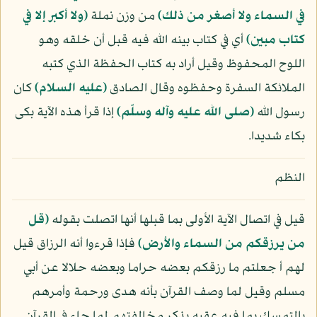
في السماء ولا أصغر من ذلك﴾
من وزن نملة
﴿ولا أكبر إلا في
كتاب مبين﴾
أي في كتاب بينه الله فيه قبل أن خلقه وهو
اللوح المحفوظ وقيل أراد به كتاب الحفظة الذي كتبه
الملائكة السفرة وحفظوه وقال الصادق
(عليه السلام)
كان
رسول الله
(صلى الله عليه وآله وسلّم)
إذا قرأ هذه الآية بكى
بكاء شديدا.
النظم
قيل في اتصال الآية الأولى بما قبلها أنها اتصلت بقوله
﴿قل
من يرزقكم من السماء والأرض﴾
فإذا قرءوا أنه الرزاق قيل
لهم أ جعلتم ما رزقكم بعضه حراما وبعضه حلالا عن أبي
مسلم وقيل لما وصف القرآن بأنه هدى ورحمة وأمرهم
بالتمسك بما فيه عقبه بذكر مخالفتهم لما جاء في القرآن