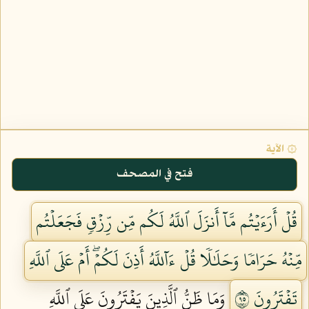
۞ الآية
فتح في المصحف
قُلۡ أَرَءَيۡتُم مَّآ أَنزَلَ ٱللَّهُ لَكُم مِّن رِّزۡقٖ فَجَعَلۡتُم
مِّنۡهُ حَرَامٗا وَحَلَٰلٗا قُلۡ ءَآللَّهُ أَذِنَ لَكُمۡۖ أَمۡ عَلَى ٱللَّهِ
تَفۡتَرُونَ ٥٩
وَمَا ظَنُّ ٱلَّذِينَ يَفۡتَرُونَ عَلَى ٱللَّهِ