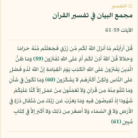
۞ التفسير
مجمع البيان في تفسير القرآن
الآيات 59-61
قُلْ أَرَأَيْتُم مَّا أَنزَلَ اللّهُ لَكُم مِّن رِّزْقٍ فَجَعَلْتُم مِّنْهُ حَرَامًا
وَحَلاَلاً قُلْ آللّهُ أَذِنَ لَكُمْ أَمْ عَلَى اللّهِ تَفْتَرُونَ
﴿59﴾
وَمَا ظَنُّ
الَّذِينَ يَفْتَرُونَ عَلَى اللّهِ الْكَذِبَ يَوْمَ الْقِيَامَةِ إِنَّ اللّهَ لَذُو فَضْلٍ
عَلَى النَّاسِ وَلَكِنَّ أَكْثَرَهُمْ لاَ يَشْكُرُونَ
﴿60﴾
وَمَا تَكُونُ فِي شَأْنٍ
وَمَا تَتْلُو مِنْهُ مِن قُرْآنٍ وَلاَ تَعْمَلُونَ مِنْ عَمَلٍ إِلاَّ كُنَّا عَلَيْكُمْ
شُهُودًا إِذْ تُفِيضُونَ فِيهِ وَمَا يَعْزُبُ عَن رَّبِّكَ مِن مِّثْقَالِ ذَرَّةٍ فِي
الأَرْضِ وَلاَ فِي السَّمَاء وَلاَ أَصْغَرَ مِن ذَلِكَ وَلا أَكْبَرَ إِلاَّ فِي كِتَابٍ
مُّبِينٍ
﴿61﴾