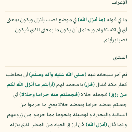
الإعراب
ما في قوله
﴿ما أنزل الله﴾
في موضع نصب بأنزل ويكون بمعنى
أي في الاستفهام ويحتمل أن يكون ما بمعنى الذي فيكون
نصبا برأيتم.
المعنى
ثم أمر سبحانه نبيه
(صلى الله عليه وآله وسلّم)
أن يخاطب
كفار مكة فقال
﴿قل﴾
يا محمد لهم
﴿أرأيتم ما أنزل الله لكم
من رزق﴾
فجعله حلالا
﴿فجعلتم منه حراما وحلالا﴾
أي
جعلتم بعضه حراما وبعضه حلالا يعني ما حرموا من
السائبة والبحيرة والوصيلة ونحوها مما حرموا من زروعهم
وإنما قال
﴿أنزل الله﴾
لأن أرزاق العباد من المطر الذي ينزله