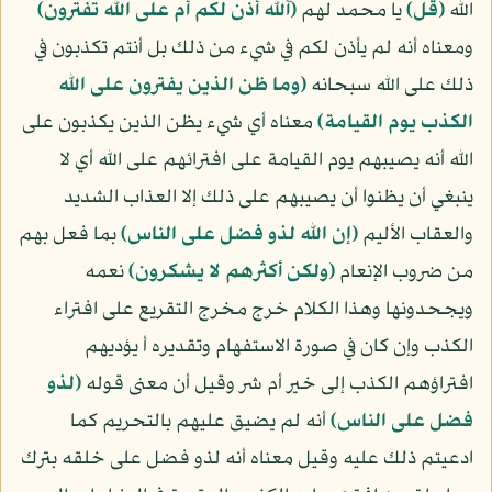
الله
﴿قل﴾
يا محمد لهم
﴿آلله أذن لكم أم على الله تفترون﴾
ومعناه أنه لم يأذن لكم في شيء من ذلك بل أنتم تكذبون في
ذلك على الله سبحانه
﴿وما ظن الذين يفترون على الله
الكذب يوم القيامة﴾
معناه أي شيء يظن الذين يكذبون على
الله أنه يصيبهم يوم القيامة على افترائهم على الله أي لا
ينبغي أن يظنوا أن يصيبهم على ذلك إلا العذاب الشديد
والعقاب الأليم
﴿إن الله لذو فضل على الناس﴾
بما فعل بهم
من ضروب الإنعام
﴿ولكن أكثرهم لا يشكرون﴾
نعمه
ويجحدونها وهذا الكلام خرج مخرج التقريع على افتراء
الكذب وإن كان في صورة الاستفهام وتقديره أ يؤديهم
افتراؤهم الكذب إلى خير أم شر وقيل أن معنى قوله
﴿لذو
فضل على الناس﴾
أنه لم يضيق عليهم بالتحريم كما
ادعيتم ذلك عليه وقيل معناه أنه لذو فضل على خلقه بترك