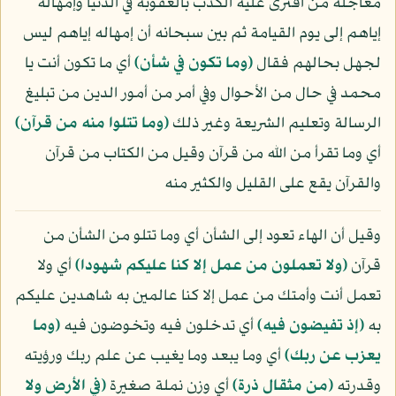
معاجلة من افترى عليه الكذب بالعقوبة في الدنيا وإمهاله
إياهم إلى يوم القيامة ثم بين سبحانه أن إمهاله إياهم ليس
لجهل بحالهم فقال
﴿وما تكون في شأن﴾
أي ما تكون أنت يا
محمد في حال من الأحوال وفي أمر من أمور الدين من تبليغ
الرسالة وتعليم الشريعة وغير ذلك
﴿وما تتلوا منه من قرآن﴾
أي وما تقرأ من الله من قرآن وقيل من الكتاب من قرآن
والقرآن يقع على القليل والكثير منه
وقيل أن الهاء تعود إلى الشأن أي وما تتلو من الشأن من
قرآن
﴿ولا تعملون من عمل إلا كنا عليكم شهودا﴾
أي ولا
تعمل أنت وأمتك من عمل إلا كنا عالمين به شاهدين عليكم
به
﴿إذ تفيضون فيه﴾
أي تدخلون فيه وتخوضون فيه
﴿وما
يعزب عن ربك﴾
أي وما يبعد وما يغيب عن علم ربك ورؤيته
وقدرته
﴿من مثقال ذرة﴾
أي وزن نملة صغيرة
﴿في الأرض ولا