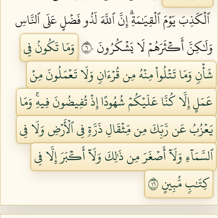
ٱلۡكَذِبَ يَوۡمَ ٱلۡقِيَٰمَةِۗ إِنَّ ٱللَّهَ لَذُو فَضۡلٍ عَلَى ٱلنَّاسِ
وَلَٰكِنَّ أَكۡثَرَهُمۡ لَا يَشۡكُرُونَ ٦٠
وَمَا تَكُونُ فِي
شَأۡنٖ وَمَا تَتۡلُواْ مِنۡهُ مِن قُرۡءَانٖ وَلَا تَعۡمَلُونَ مِنۡ
عَمَلٍ إِلَّا كُنَّا عَلَيۡكُمۡ شُهُودًا إِذۡ تُفِيضُونَ فِيهِۚ وَمَا
يَعۡزُبُ عَن رَّبِّكَ مِن مِّثۡقَالِ ذَرَّةٖ فِي ٱلۡأَرۡضِ وَلَا فِي
ٱلسَّمَآءِ وَلَآ أَصۡغَرَ مِن ذَٰلِكَ وَلَآ أَكۡبَرَ إِلَّا فِي
كِتَٰبٖ مُّبِينٍ ٦١