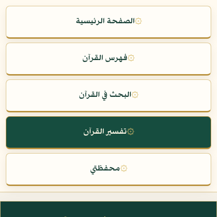
۞
الصفحة الرئيسية
۞
فهرس القرآن
۞
البحث في القرآن
۞
تفسير القرآن
۞
محفظتي