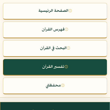
۞
الصفحة الرئيسية
۞
فهرس القرآن
۞
البحث في القرآن
۞
تفسير القرآن
۞
محفظتي