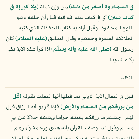
في السماء ولا أصغر من ذلك﴾
من وزن نملة
﴿ولا أكبر إلا في
كتاب مبين﴾
أي في كتاب بينه الله فيه قبل أن خلقه وهو
اللوح المحفوظ وقيل أراد به كتاب الحفظة الذي كتبه
الملائكة السفرة وحفظوه وقال الصادق
(عليه السلام)
كان
رسول الله
(صلى الله عليه وآله وسلّم)
إذا قرأ هذه الآية بكى
بكاء شديدا.
النظم
قيل في اتصال الآية الأولى بما قبلها أنها اتصلت بقوله
﴿قل
من يرزقكم من السماء والأرض﴾
فإذا قرءوا أنه الرزاق قيل
لهم أ جعلتم ما رزقكم بعضه حراما وبعضه حلالا عن أبي
مسلم وقيل لما وصف القرآن بأنه هدى ورحمة وأمرهم
بالتمسك بما فيه عقبه بذكر مخالفتهم لما جاء في القرآن