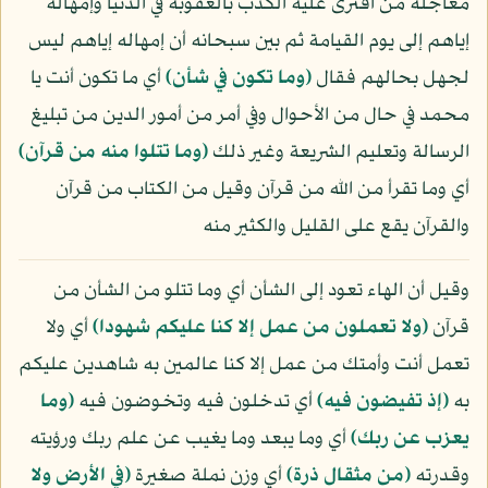
معاجلة من افترى عليه الكذب بالعقوبة في الدنيا وإمهاله
إياهم إلى يوم القيامة ثم بين سبحانه أن إمهاله إياهم ليس
لجهل بحالهم فقال
﴿وما تكون في شأن﴾
أي ما تكون أنت يا
محمد في حال من الأحوال وفي أمر من أمور الدين من تبليغ
الرسالة وتعليم الشريعة وغير ذلك
﴿وما تتلوا منه من قرآن﴾
أي وما تقرأ من الله من قرآن وقيل من الكتاب من قرآن
والقرآن يقع على القليل والكثير منه
وقيل أن الهاء تعود إلى الشأن أي وما تتلو من الشأن من
قرآن
﴿ولا تعملون من عمل إلا كنا عليكم شهودا﴾
أي ولا
تعمل أنت وأمتك من عمل إلا كنا عالمين به شاهدين عليكم
به
﴿إذ تفيضون فيه﴾
أي تدخلون فيه وتخوضون فيه
﴿وما
يعزب عن ربك﴾
أي وما يبعد وما يغيب عن علم ربك ورؤيته
وقدرته
﴿من مثقال ذرة﴾
أي وزن نملة صغيرة
﴿في الأرض ولا