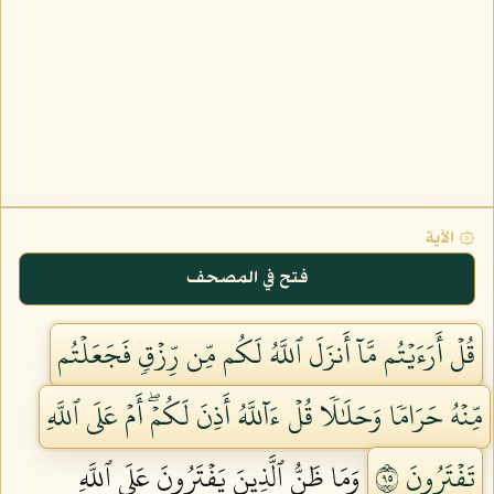
۞ الآية
فتح في المصحف
قُلۡ أَرَءَيۡتُم مَّآ أَنزَلَ ٱللَّهُ لَكُم مِّن رِّزۡقٖ فَجَعَلۡتُم
مِّنۡهُ حَرَامٗا وَحَلَٰلٗا قُلۡ ءَآللَّهُ أَذِنَ لَكُمۡۖ أَمۡ عَلَى ٱللَّهِ
تَفۡتَرُونَ ٥٩
وَمَا ظَنُّ ٱلَّذِينَ يَفۡتَرُونَ عَلَى ٱللَّهِ