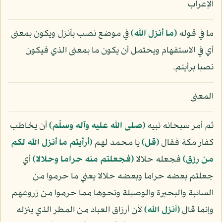
الإعراب
ما في قوله
﴿ما أنزل الله﴾
في موضع نصب بأنزل ويكون بمعنى
أي في الاستفهام ويحتمل أن يكون ما بمعنى الذي فيكون
نصبا برأيتم.
المعنى
ثم أمر سبحانه نبيه
(صلى الله عليه وآله وسلّم)
أن يخاطب
كفار مكة فقال
﴿قل﴾
يا محمد لهم
﴿أرأيتم ما أنزل الله لكم
من رزق﴾
فجعله حلالا
﴿فجعلتم منه حراما وحلالا﴾
أي
جعلتم بعضه حراما وبعضه حلالا يعني ما حرموا من
السائبة والبحيرة والوصيلة ونحوها مما حرموا من زروعهم
وإنما قال
﴿أنزل الله﴾
لأن أرزاق العباد من المطر الذي ينزله