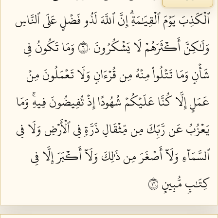
ٱلۡكَذِبَ يَوۡمَ ٱلۡقِيَٰمَةِۗ إِنَّ ٱللَّهَ لَذُو فَضۡلٍ عَلَى ٱلنَّاسِ
وَلَٰكِنَّ أَكۡثَرَهُمۡ لَا يَشۡكُرُونَ ٦٠
وَمَا تَكُونُ فِي
شَأۡنٖ وَمَا تَتۡلُواْ مِنۡهُ مِن قُرۡءَانٖ وَلَا تَعۡمَلُونَ مِنۡ
عَمَلٍ إِلَّا كُنَّا عَلَيۡكُمۡ شُهُودًا إِذۡ تُفِيضُونَ فِيهِۚ وَمَا
يَعۡزُبُ عَن رَّبِّكَ مِن مِّثۡقَالِ ذَرَّةٖ فِي ٱلۡأَرۡضِ وَلَا فِي
ٱلسَّمَآءِ وَلَآ أَصۡغَرَ مِن ذَٰلِكَ وَلَآ أَكۡبَرَ إِلَّا فِي
كِتَٰبٖ مُّبِينٍ ٦١