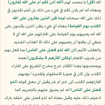
الله
﴿قل﴾
يا محمد لهم
﴿آلله أذن لكم أم على الله تفترون﴾
ومعناه أنه لم يأذن لكم في شيء من ذلك بل أنتم تكذبون في
ذلك على الله سبحانه
﴿وما ظن الذين يفترون على الله
الكذب يوم القيامة﴾
معناه أي شيء يظن الذين يكذبون على
الله أنه يصيبهم يوم القيامة على افترائهم على الله أي لا
ينبغي أن يظنوا أن يصيبهم على ذلك إلا العذاب الشديد
والعقاب الأليم
﴿إن الله لذو فضل على الناس﴾
بما فعل بهم
من ضروب الإنعام
﴿ولكن أكثرهم لا يشكرون﴾
نعمه
ويجحدونها وهذا الكلام خرج مخرج التقريع على افتراء
الكذب وإن كان في صورة الاستفهام وتقديره أ يؤديهم
افتراؤهم الكذب إلى خير أم شر وقيل أن معنى قوله
﴿لذو
فضل على الناس﴾
أنه لم يضيق عليهم بالتحريم كما
ادعيتم ذلك عليه وقيل معناه أنه لذو فضل على خلقه بترك