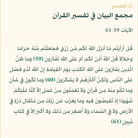
۞ التفسير
مجمع البيان في تفسير القرآن
الآيات 59-61
قُلْ أَرَأَيْتُم مَّا أَنزَلَ اللّهُ لَكُم مِّن رِّزْقٍ فَجَعَلْتُم مِّنْهُ حَرَامًا
وَحَلاَلاً قُلْ آللّهُ أَذِنَ لَكُمْ أَمْ عَلَى اللّهِ تَفْتَرُونَ
﴿59﴾
وَمَا ظَنُّ
الَّذِينَ يَفْتَرُونَ عَلَى اللّهِ الْكَذِبَ يَوْمَ الْقِيَامَةِ إِنَّ اللّهَ لَذُو فَضْلٍ
عَلَى النَّاسِ وَلَكِنَّ أَكْثَرَهُمْ لاَ يَشْكُرُونَ
﴿60﴾
وَمَا تَكُونُ فِي شَأْنٍ
وَمَا تَتْلُو مِنْهُ مِن قُرْآنٍ وَلاَ تَعْمَلُونَ مِنْ عَمَلٍ إِلاَّ كُنَّا عَلَيْكُمْ
شُهُودًا إِذْ تُفِيضُونَ فِيهِ وَمَا يَعْزُبُ عَن رَّبِّكَ مِن مِّثْقَالِ ذَرَّةٍ فِي
الأَرْضِ وَلاَ فِي السَّمَاء وَلاَ أَصْغَرَ مِن ذَلِكَ وَلا أَكْبَرَ إِلاَّ فِي كِتَابٍ
مُّبِينٍ
﴿61﴾