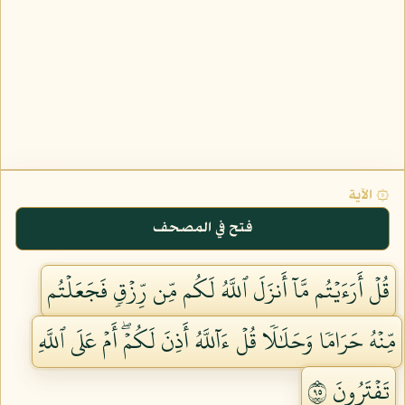
۞ الآية
فتح في المصحف
قُلۡ أَرَءَيۡتُم مَّآ أَنزَلَ ٱللَّهُ لَكُم مِّن رِّزۡقٖ فَجَعَلۡتُم
مِّنۡهُ حَرَامٗا وَحَلَٰلٗا قُلۡ ءَآللَّهُ أَذِنَ لَكُمۡۖ أَمۡ عَلَى ٱللَّهِ
تَفۡتَرُونَ ٥٩