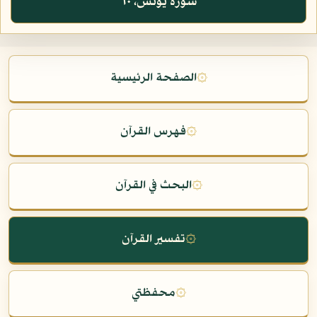
سورة يونس، ٦٠
۞
الصفحة الرئيسية
۞
فهرس القرآن
۞
البحث في القرآن
۞
تفسير القرآن
۞
محفظتي