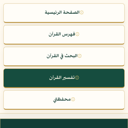
۞
الصفحة الرئيسية
۞
فهرس القرآن
۞
البحث في القرآن
۞
تفسير القرآن
۞
محفظتي