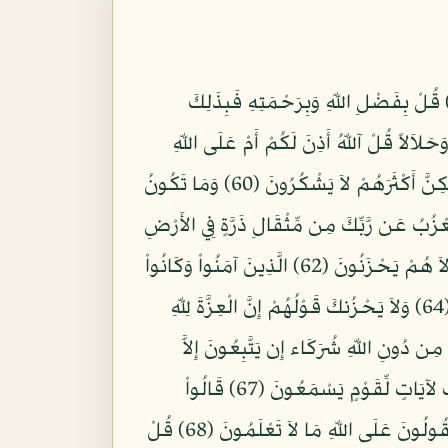
 أَيُّهَا النَّاسُ قَدْ جَاءتْكُم مَّوْعِظَةٌ مِّن رَّبِّكُمْ وَشِفَاء لِّمَا فِي الصُّدُورِ وَهُدًى وَرَحْمَةٌ لِّلْمُؤْمِنِينَ (57) قُلْ بِفَضْلِ اللّهِ وَبِرَحْمَتِهِ فَبِذَلِكَ
مِّنْهُ حَرَامًا وَحَلاَلاً قُلْ آللّهُ أَذِنَ لَكُمْ أَمْ عَلَى اللّهِ
تَفْتَرُونَ (59) وَمَا ظَنُّ الَّذِينَ يَفْتَرُونَ عَلَى اللّهِ الْكَذِبَ يَوْمَ الْقِيَامَةِ إِنَّ اللّهَ لَذُو فَضْلٍ عَلَى النَّاسِ وَلَكِنَّ أَكْثَرَهُمْ لاَ يَشْكُرُونَ (60) وَمَا تَكُونُ
عْزُبُ عَن رَّبِّكَ مِن مِّثْقَالِ ذَرَّةٍ فِي الأَرْضِ
وَلاَ فِي السَّمَاء وَلاَ أَصْغَرَ مِن ذَلِكَ وَلا أَكْبَرَ إِلاَّ فِي كِتَابٍ مُّبِينٍ (61) أَلا إِنَّ أَوْلِيَاء اللّهِ لاَ خَوْفٌ عَلَيْهِمْ وَلاَ هُمْ يَحْزَنُونَ (62) الَّذِينَ آمَنُواْ وَكَانُواْ
يَتَّقُونَ (63) لَهُمُ الْبُشْرَى فِي الْحَياةِ الدُّنْيَا وَفِي الآخِرَةِ لاَ تَبْدِيلَ لِكَلِمَاتِ اللّهِ ذَلِكَ هُوَ الْفَوْزُ الْعَظِيمُ (64) وَلاَ يَحْزُنكَ قَوْلُهُمْ إِنَّ الْعِزَّةَ لِلّهِ
نَ يَدْعُونَ مِن دُونِ اللّهِ شُرَكَاء إِن يَتَّبِعُونَ إِلاَّ
الظَّنَّ وَإِنْ هُمْ إِلاَّ يَخْرُصُونَ (66) هُوَ الَّذِي جَعَلَ لَكُمُ اللَّيْلَ لِتَسْكُنُواْ فِيهِ وَالنَّهَارَ مُبْصِرًا إِنَّ فِي ذَلِكَ لآيَاتٍ لِّقَوْمٍ يَسْمَعُونَ (67) قَالُواْ
اتَّخَذَ اللّهُ وَلَدًا سُبْحَانَهُ هُوَ الْغَنِيُّ لَهُ مَا فِي السَّمَاوَات وَمَا فِي الأَرْضِ إِنْ عِندَكُم مِّن سُلْطَانٍ بِهَذَا أَتقُولُونَ عَلَى اللّهِ مَا لاَ تَعْلَمُونَ (68) قُلْ