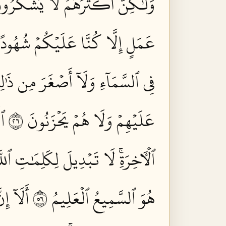
وَلَٰكِنَّ أَكۡثَرَهُمۡ لَا يَشۡكُرُونَ
عَمَلٍ إِلَّا كُنَّا عَلَيۡكُمۡ شُهُودً
فِي ٱلسَّمَآءِ وَلَآ أَصۡغَرَ مِن ذَٰلِ
عَلَيۡهِمۡ وَلَا هُمۡ يَحۡزَنُونَ ٦٢
ٱل
ٱلۡأٓخِرَةِۚ لَا تَبۡدِيلَ لِكَلِمَٰتِ ٱللَّ
هُوَ ٱلسَّمِيعُ ٱلۡعَلِيمُ ٦٥
أَلَآ إ