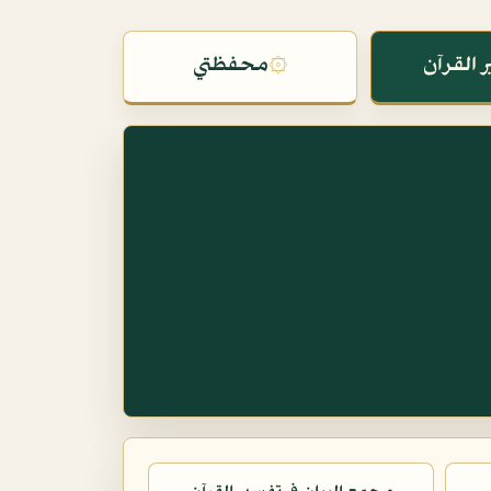
 القرآن
۞
محفظتي