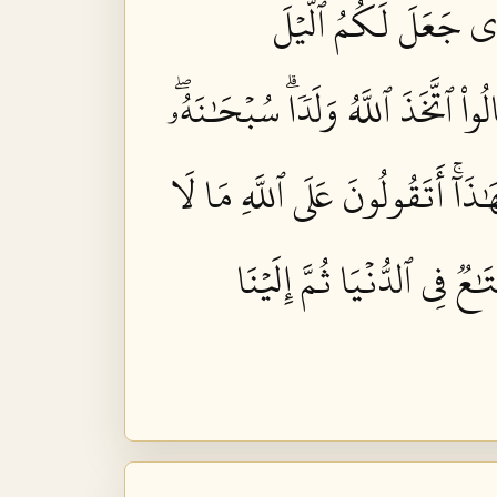
ِي جَعَلَ لَكُمُ ٱلَّيۡلَ
لُواْ ٱتَّخَذَ ٱللَّهُ وَلَدٗاۗ سُبۡحَٰنَهُۥۖ
َآۚ أَتَقُولُونَ عَلَى ٱللَّهِ مَا لَا
َٰعٞ فِي ٱلدُّنۡيَا ثُمَّ إِلَيۡنَا