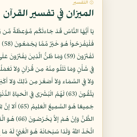
۞ التفسير
الميزان في تفسير القرآن
فَلْ
فِي شَأْنٍ وَمَا تَتْلُو مِنْهُ مِن قُرْآنٍ وَلاَ تَعْمَ
جَمِيعًا هُوَ ال