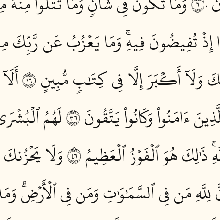
 ٦٠
وَمَا تَكُونُ فِي شَأۡنٖ وَمَا تَتۡلُواْ مِنۡهُ م
ا إِذۡ تُفِيضُونَ فِيهِۚ وَمَا يَعۡزُبُ عَن رَّبِّكَ مِن 
كَ وَلَآ أَكۡبَرَ إِلَّا فِي كِتَٰبٖ مُّبِينٍ ٦١
أَلَآ
َّذِينَ ءَامَنُواْ وَكَانُواْ يَتَّقُونَ ٦٣
لَهُمُ ٱلۡبُشۡرَىٰ
هِۚ ذَٰلِكَ هُوَ ٱلۡفَوۡزُ ٱلۡعَظِيمُ ٦٤
وَلَا يَحۡزُنكَ قَوۡ
ِنَّ لِلَّهِ مَن فِي ٱلسَّمَٰوَٰتِ وَمَن فِي ٱلۡأَرۡضِۗ وَمَ