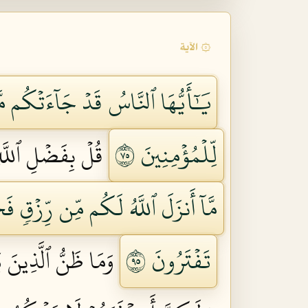
۞ الآية
يَٰٓأَيُّهَا ٱلنَّاسُ قَدۡ جَآءَتۡكُم مّ
لِّلۡمُؤۡمِنِينَ ٥٧
قُلۡ بِفَضۡلِ ٱللَّهِ 
مَّآ أَنزَلَ ٱللَّهُ لَكُم مِّن رِّزۡقٖ فَجَ
تَفۡتَرُونَ ٥٩
وَمَا ظَنُّ ٱلَّذِينَ ي