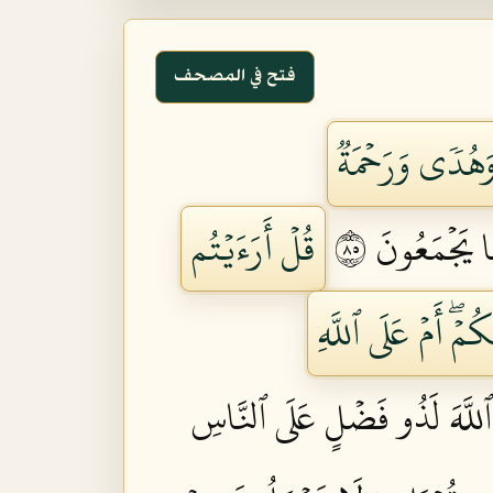
فتح في المصحف
وَهُدٗى وَرَحۡمَةٞ
ا يَجۡمَعُونَ ٥٨
قُلۡ أَرَءَيۡتُم
مۡۖ أَمۡ عَلَى ٱللَّهِ
َ ٱللَّهَ لَذُو فَضۡلٍ عَلَى ٱلنَّاسِ