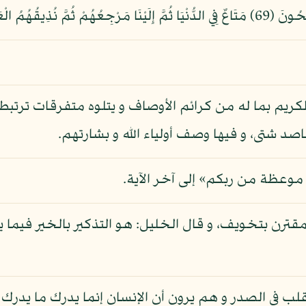
َا كَانُواْ يَكْفُرُونَ (70)
الكريم بما له من كرائم الأوصاف و يتلوه متفرقات ترتب
 شتى، و فيها وصف أولياء الله و بشارتهم.
 موعظة من ربكم» إلى آخر الآية.
قترن بتخويف، و قال الخليل: هو التذكير بالخير فيما ي
لب في الصدر و هم يرون أن الإنسان إنما يدرك ما يدرك 