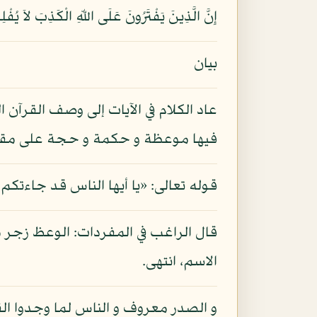
إِنَّ الَّذِينَ يَفْتَرُونَ عَلَى اللّهِ الْكَذِبَ لاَ يُفْلِحُونَ (69) مَتَاعٌ فِي الدُّنْيَا ثُمَّ إِلَيْنَا مَرْجِعُهُمْ ثُمَّ نُذِيقُهُمُ الْعَذَابَ الشَّدِيدَ بِم
بيان
عاد الكلام في الآيات إلى وصف القرآن 
فيها موعظة و حكمة و حجة على مقاصد
قوله تعالى: «يا أيها الناس قد جاءتكم
قال الراغب في المفردات: الوعظ زجر م
الاسم، انتهى.
و الصدر معروف و الناس لما وجدوا الق