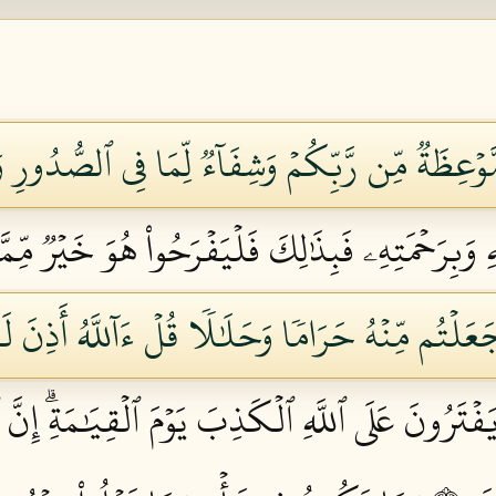
َوۡعِظَةٞ مِّن رَّبِّكُمۡ وَشِفَآءٞ لِّمَا فِي ٱلصُّدُورِ 
وَبِرَحۡمَتِهِۦ فَبِذَٰلِكَ فَلۡيَفۡرَحُواْ هُوَ خَيۡرٞ مِّمَّ
عَلۡتُم مِّنۡهُ حَرَامٗا وَحَلَٰلٗا قُلۡ ءَآللَّهُ أَذِنَ لَكُ
َفۡتَرُونَ عَلَى ٱللَّهِ ٱلۡكَذِبَ يَوۡمَ ٱلۡقِيَٰمَةِۗ إِنّ