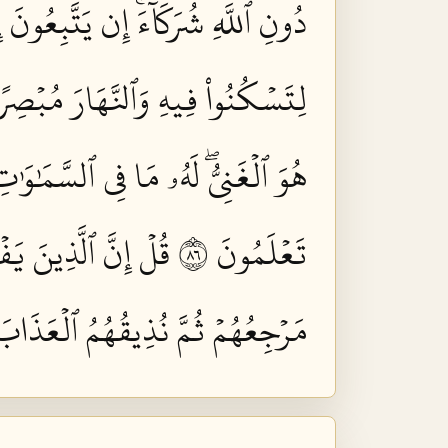
دُونِ ٱللَّهِ شُرَكَآءَۚ إِن يَتَّبِعُونَ إ
لِتَسۡكُنُواْ فِيهِ وَٱلنَّهَارَ مُبۡصِرًاۚ
هُوَ ٱلۡغَنِيُّۖ لَهُۥ مَا فِي ٱلسَّمَٰوَٰ
تَعۡلَمُونَ ٦٨
قُلۡ إِنَّ ٱلَّذِينَ يَ
مَرۡجِعُهُمۡ ثُمَّ نُذِيقُهُمُ ٱلۡعَذَابَ