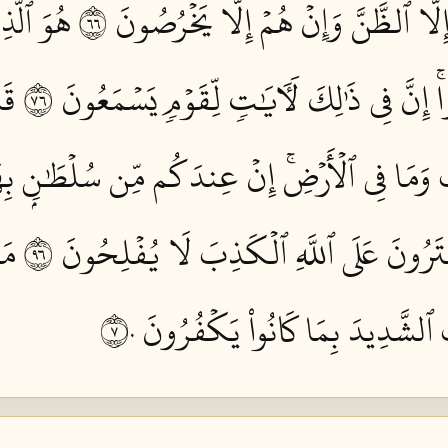
ِلَّا ٱلظَّنَّ وَإِنۡ هُمۡ إِلَّا يَخۡرُصُونَ ٦٦
هُوَ ٱلَّذ
 إِنَّ فِي ذَٰلِكَ لَأٓيَٰتٖ لِّقَوۡمٖ يَسۡمَعُونَ ٦٧
قَا
تِ وَمَا فِي ٱلۡأَرۡضِۚ إِنۡ عِندَكُم مِّن سُلۡطَٰنِۭ بِهَٰذ
فۡتَرُونَ عَلَى ٱللَّهِ ٱلۡكَذِبَ لَا يُفۡلِحُونَ ٦٩
مَت
 ٱلشَّدِيدَ بِمَا كَانُواْ يَكۡفُرُونَ ٧٠