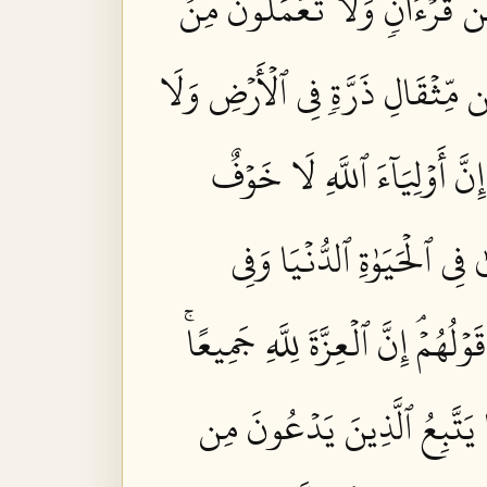
ِن قُرۡءَانٖ وَلَا تَعۡمَلُونَ مِنۡ
مِّثۡقَالِ ذَرَّةٖ فِي ٱلۡأَرۡضِ وَلَا
 إِنَّ أَوۡلِيَآءَ ٱللَّهِ لَا خَوۡفٌ
 فِي ٱلۡحَيَوٰةِ ٱلدُّنۡيَا وَفِي
لُهُمۡۘ إِنَّ ٱلۡعِزَّةَ لِلَّهِ جَمِيعًاۚ
ا يَتَّبِعُ ٱلَّذِينَ يَدۡعُونَ مِن