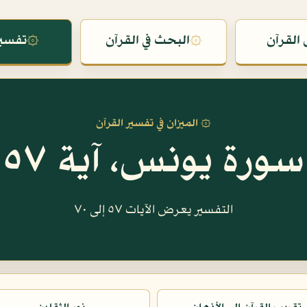
القرآن
۞
البحث في القرآن
۞
تفسير
۞ الميزان في تفسير القرآن
سورة يونس، آية ٥٧
التفسير يعرض الآيات ٥٧ إلى ٧٠