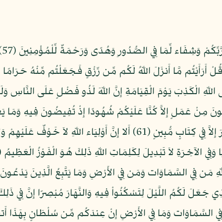
يَا
يَفْرَحُواْ هُوَ خَيْرٌ مِّمَّا يَجْمَعُونَ (58) قُلْ أَرَأَيْتُم مَّا أَنزَلَ اللّهُ لَكُم مِّن رِّزْقٍ فَجَعَلْتُم 
لُونَ مِنْ عَمَلٍ إِلاَّ كُنَّا عَلَيْكُمْ شُهُودًا إِذْ تُفِيضُونَ فِيهِ وَمَا يَ
سَّمِيعُ الْعَلِيمُ (65) أَلا إِنَّ لِلّهِ مَن فِي السَّمَاوَات وَمَن فِي الأَرْضِ وَمَا يَتَّبِعُ الَّذِي