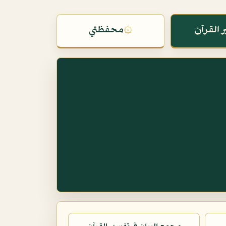
 القرآن
۞
محفظتي