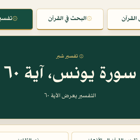
القرآن
۞
البحث في القرآن
۞
تفسير
۞ تفسير شبر
سورة يونس، آية ٦٠
التفسير يعرض الآية ٦٠