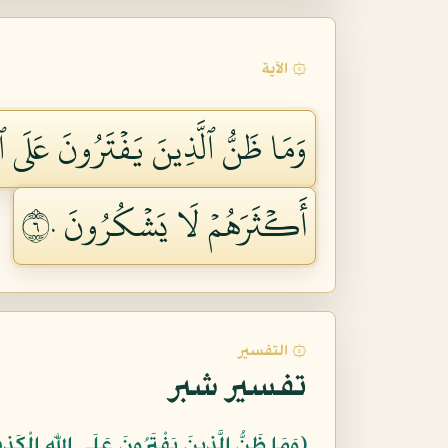
۞ الآية
وَمَا ظَنُّ ٱلَّذِينَ يَفۡتَرُونَ عَلَى ٱل
أَكۡثَرَهُمۡ لَا يَشۡكُرُونَ ٦٠
۞ التفسير
تفسير شبر
﴿وَمَا ظَنُّ الَّذِينَ يَفْتَرُونَ عَلَى اللّهِ الْكَذ