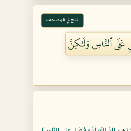
فتح في المصحف
ۡلٍ عَلَى ٱلنَّاسِ وَلَٰكِنَّ
اخذهم
﴿إِنَّ اللّهَ لَذُو فَضْلٍ عَلَى النَّاسِ﴾