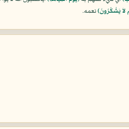
مْ لاَ يَشْكُرُونَ﴾
نعمه.