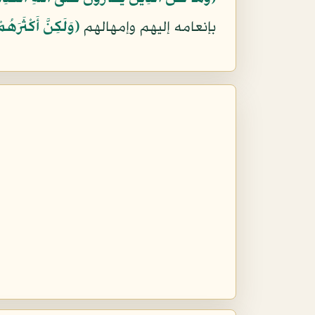
بإنعامه إليهم وإمهالهم
﴿وَلَكِنَّ أَكْثَرَهُ