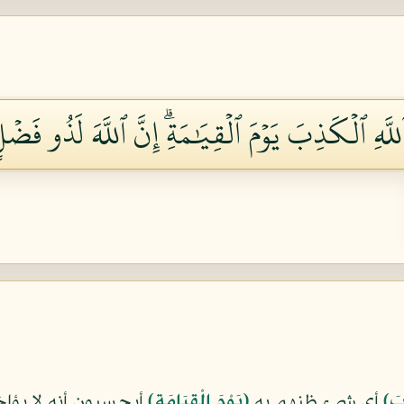
لَّهِ ٱلۡكَذِبَ يَوۡمَ ٱلۡقِيَٰمَةِۗ إِنَّ ٱللَّهَ لَذُو فَض
ِبَ﴾
أي شيء ظنهم به
﴿يَوْمَ الْقِيَامَةِ﴾
أيحسبون أنه لا يؤ