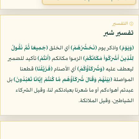
۞ التفسير
تفسير شبر
﴿وَيَوْمَ﴾
واذكر يوم
﴿نَحْشُرُهُمْ﴾
أي الخلق
﴿جَمِيعًا ثُمَّ نَقُولُ
لِلَّذِينَ أَشْرَكُواْ مَكَانَكُمْ﴾
الزموا مكانكم
﴿أَنتُمْ﴾
تأكيد للضمير
ليعطف عليه
﴿وَشُرَكَآؤُكُمْ﴾
أي الأصنام
﴿فَزَيَّلْنَا﴾
قطعنا
المواصلة
﴿بَيْنَهُمْ وَقَالَ شُرَكَآؤُهُم مَّا كُنتُمْ إِيَّانَا تَعْبُدُونَ﴾
بل
عبدتم أهواءكم أو ما شعرنا بعبادتكم لنا، وقيل الشركاء
الشياطين، وقيل الملائكة.