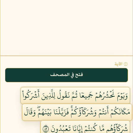
۞ الآية
فتح في المصحف
وَيَوۡمَ نَحۡشُرُهُمۡ جَمِيعٗا ثُمَّ نَقُولُ لِلَّذِينَ أَشۡرَكُواْ
مَكَانَكُمۡ أَنتُمۡ وَشُرَكَآؤُكُمۡۚ فَزَيَّلۡنَا بَيۡنَهُمۡۖ وَقَالَ
شُرَكَآؤُهُم مَّا كُنتُمۡ إِيَّانَا تَعۡبُدُونَ ٢٨