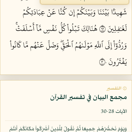
شَهِيدَۢا بَيۡنَنَا وَبَيۡنَكُمۡ إِن كُنَّا عَنۡ عِبَادَتِكُمۡ
لَغَٰفِلِينَ ٢٩
هُنَالِكَ تَبۡلُواْ كُلُّ نَفۡسٖ مَّآ أَسۡلَفَتۡۚ
وَرُدُّوٓاْ إِلَى ٱللَّهِ مَوۡلَىٰهُمُ ٱلۡحَقِّۖ وَضَلَّ عَنۡهُم مَّا كَانُواْ
يَفۡتَرُونَ ٣٠
۞ التفسير
مجمع البيان في تفسير القرآن
الآيات 28-30
وَيَوْمَ نَحْشُرُهُمْ جَمِيعًا ثُمَّ نَقُولُ لِلَّذِينَ أَشْرَكُواْ مَكَانَكُمْ أَنتُمْ