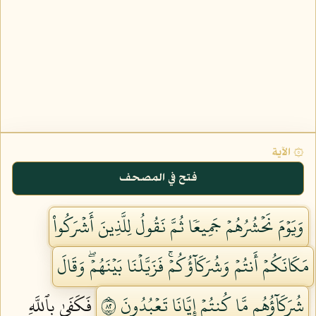
۞ الآية
فتح في المصحف
وَيَوۡمَ نَحۡشُرُهُمۡ جَمِيعٗا ثُمَّ نَقُولُ لِلَّذِينَ أَشۡرَكُواْ
مَكَانَكُمۡ أَنتُمۡ وَشُرَكَآؤُكُمۡۚ فَزَيَّلۡنَا بَيۡنَهُمۡۖ وَقَالَ
شُرَكَآؤُهُم مَّا كُنتُمۡ إِيَّانَا تَعۡبُدُونَ ٢٨
فَكَفَىٰ بِٱللَّهِ