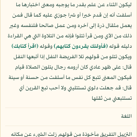
ليكون الثناء عن علم بقدر ما يوجبه ومعنى اختبارها ما
أسلفت أنه إن قدم خيرا أو شرا جوزي عليه كما قال فمن
يعمل مثقال ذرة إلى آخره ومن عمل صالحا فلنفسه وغير
ذلك من الآي ومن قرأ تتلوا فإنه من التلاوة التي هي القراءة
دليله قوله
﴿فأولئك يقرءون كتابهم﴾
وقوله
﴿اقرأ كتابك﴾
ويكون تتلو من قولهم تلا الفريضة النفل إذا أتبعها النفل
قال: على ظهر عادي كان أرومه رجال يتلون الصلاة قيام
فيكون المعنى تتبع كل نفس ما أسلفت من حسنة أو سيئة
قال: قد جعلت دلوي تستتليني ولا أحب تبع القرين أي
تستتبعني من ثقلها
اللغة
التزييل التفريق مأخوذة من قولهم زلت الشيء عن مكانه