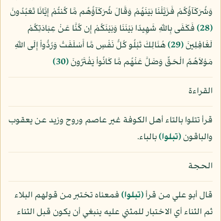
وَشُرَكَآؤُكُمْ فَزَيَّلْنَا بَيْنَهُمْ وَقَالَ شُرَكَآؤُهُم مَّا كُنتُمْ إِيَّانَا تَعْبُدُونَ
﴿28﴾
فَكَفَى بِاللّهِ شَهِيدًا بَيْنَنَا وَبَيْنَكُمْ إِن كُنَّا عَنْ عِبَادَتِكُمْ
لَغَافِلِينَ
﴿29﴾
هُنَالِكَ تَبْلُو كُلُّ نَفْسٍ مَّا أَسْلَفَتْ وَرُدُّواْ إِلَى اللّهِ
مَوْلاَهُمُ الْحَقِّ وَضَلَّ عَنْهُم مَّا كَانُواْ يَفْتَرُونَ
﴿30﴾
القراءة
قرأ تتلوا بالتاء أهل الكوفة غير عاصم وروح وزيد عن يعقوب
والباقون
﴿تبلوا﴾
بالباء.
الحجة
قال أبو علي من قرأ
﴿تبلوا﴾
فمعناه تختبر من قولهم البلاء
ثم الثناء أي الاختبار للمثني عليه ينبغي أن يكون قبل الثناء