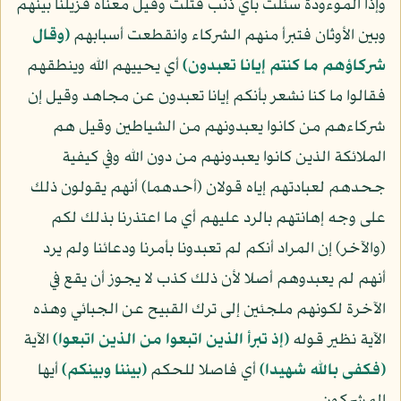
وإذا الموءودة سئلت بأي ذنب قتلت وقيل معناه فزيلنا بينهم
وبين الأوثان فتبرأ منهم الشركاء وانقطعت أسبابهم
﴿وقال
شركاؤهم ما كنتم إيانا تعبدون﴾
أي يحييهم الله وينطقهم
فقالوا ما كنا نشعر بأنكم إيانا تعبدون عن مجاهد وقيل إن
شركاءهم من كانوا يعبدونهم من الشياطين وقيل هم
الملائكة الذين كانوا يعبدونهم من دون الله وفي كيفية
جحدهم لعبادتهم إياه قولان (أحدهما) أنهم يقولون ذلك
على وجه إهانتهم بالرد عليهم أي ما اعتذرنا بذلك لكم
(والآخر) إن المراد أنكم لم تعبدونا بأمرنا ودعائنا ولم يرد
أنهم لم يعبدوهم أصلا لأن ذلك كذب لا يجوز أن يقع في
الآخرة لكونهم ملجئين إلى ترك القبيح عن الجبائي وهذه
الآية نظير قوله
﴿إذ تبرأ الذين اتبعوا من الذين اتبعوا﴾
الآية
﴿فكفى بالله شهيدا﴾
أي فاصلا للحكم
﴿بيننا وبينكم﴾
أيها