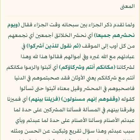
المعنى
ولما تقدم ذكر الجزاء بين سبحانه وقت الجزاء فقال
﴿ويوم
نحشرهم جميعا﴾
أي نحشر الخلائق أجمعين أي نجمعهم
من كل أوب إلى الموقف
﴿ثم نقول للذين أشركوا﴾
في
عبادتهم مع الله غيره وفي أموالهم فقالوا هذا لله وهذا
لشركائنا
﴿مكانكم أنتم وشركاؤكم﴾
أي أثبتوا والزموا مكانكم
أنتم مع شركائكم يعني الأوثان فقد صحبتموهم في الدنيا
فاصحبوهم في المحشر وقيل معناه أثبتوا حتى تسألوا
كقوله
﴿وقفوهم إنهم مسئولون﴾
﴿فزيلنا بينهم﴾
أي فميزنا
وفرقنا بينهم في المسألة فسألنا المشركين على حدة لما
عبدتم الأصنام وسألنا الأصنام على حدة لما عبدتم وبأي
سبب عبدتم وهذا سؤال تقريع وتبكيت عن الحسن ومثله