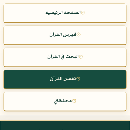
۞
الصفحة الرئيسية
۞
فهرس القرآن
۞
البحث في القرآن
۞
تفسير القرآن
۞
محفظتي