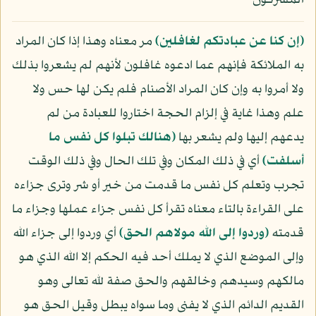
المشركون
﴿إن كنا عن عبادتكم لغافلين﴾
مر معناه وهذا إذا كان المراد
به الملائكة فإنهم عما ادعوه غافلون لأنهم لم يشعروا بذلك
ولا أمروا به وإن كان المراد الأصنام فلم يكن لها حس ولا
علم وهذا غاية في إلزام الحجة اختاروا للعبادة من لم
يدعهم إليها ولم يشعر بها
﴿هنالك تبلوا كل نفس ما
أسلفت﴾
أي في ذلك المكان وفي تلك الحال وفي ذلك الوقت
تجرب وتعلم كل نفس ما قدمت من خير أو شر وترى جزاءه
على القراءة بالتاء معناه تقرأ كل نفس جزاء عملها وجزاء ما
قدمته
﴿وردوا إلى الله مولاهم الحق﴾
أي وردوا إلى جزاء الله
وإلى الموضع الذي لا يملك أحد فيه الحكم إلا الله الذي هو
مالكهم وسيدهم وخالقهم والحق صفة لله تعالى وهو
القديم الدائم الذي لا يفنى وما سواه يبطل وقيل الحق هو