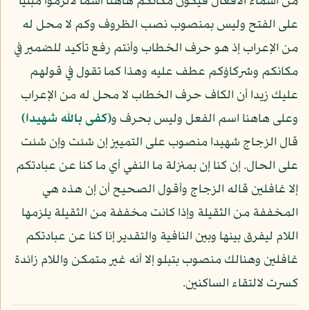
من أسماء الأفعال فيكون مكانكم هاهنا اسما لألزموا مبنيا
على الفتح وليس بمنصوب نصب الظروف وكم لا محل له
من الإعراب إذ هو حرف الخطاب وأنتم رفع تأكيد للضمير في
مكانكم وشركاؤكم عطف عليه وهذا كما تقول في قولهم
عليك زيدا أن الكاف حرف الخطاب لا محل له من الإعراب
وعلى هاهنا اسم الفعل وليس بحرف و
﴿كفى بالله شهيدا﴾
قال الزجاج شهيدا منصوب على التمييز إن شئت وإن شئت
على الحال. إن كنا إن بمنزلة ما النفي أي ما كنا عن عبادتكم
إلا غافلين قاله الزجاج وأقول الصحيح أن إن هذه هي
المخففة من الثقيلة وإذا كانت مخففة من الثقيلة يلزمها
اللام ليفرق بينها وبين النافية والتقدير إنا كنا عن عبادتكم
غافلين وهنالك منصوب بتبلو إلا أنه غير متمكن واللام زائدة
كسرت لالتقاء الساكنين.