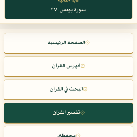
الآية التالية
سورة يونس، ٢٧
۞
الصفحة الرئيسية
۞
فهرس القرآن
۞
البحث في القرآن
۞
تفسير القرآن
۞
محفظتي