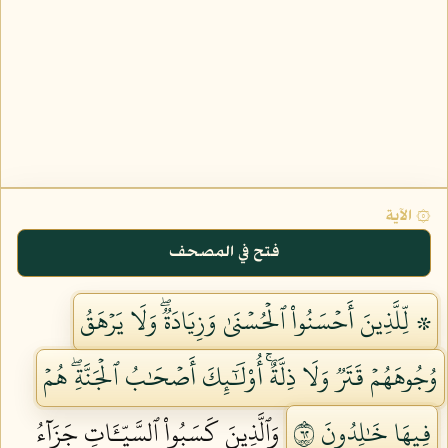
۞ الآية
فتح في المصحف
۞ لِّلَّذِينَ أَحۡسَنُواْ ٱلۡحُسۡنَىٰ وَزِيَادَةٞۖ وَلَا يَرۡهَقُ
وُجُوهَهُمۡ قَتَرٞ وَلَا ذِلَّةٌۚ أُوْلَٰٓئِكَ أَصۡحَٰبُ ٱلۡجَنَّةِۖ هُمۡ
فِيهَا خَٰلِدُونَ ٢٦
وَٱلَّذِينَ كَسَبُواْ ٱلسَّيِّـَٔاتِ جَزَآءُ