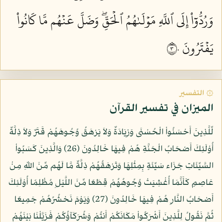
وَرُدُّوٓاْ إِلَى ٱللَّهِ مَوۡلَىٰهُمُ ٱلۡحَقِّۖ وَضَلَّ عَنۡهُم مَّا كَانُواْ
يَفۡتَرُونَ ٣٠
۞ التفسير
الميزان في تفسير القرآن
لِّلَّذِينَ أَحْسَنُواْ الْحُسْنَى وَزِيَادَةٌ وَلاَ يَرْهَقُ وُجُوهَهُمْ قَتَرٌ وَلاَ ذِلَّةٌ
أُوْلَئِكَ أَصْحَابُ الْجَنَّةِ هُمْ فِيهَا خَالِدُونَ (26) وَالَّذِينَ كَسَبُواْ
السَّيِّئَاتِ جَزَاء سَيِّئَةٍ بِمِثْلِهَا وَتَرْهَقُهُمْ ذِلَّةٌ مَّا لَهُم مِّنَ اللّهِ مِنْ
عَاصِمٍ كَأَنَّمَا أُغْشِيَتْ وُجُوهُهُمْ قِطَعًا مِّنَ اللَّيْلِ مُظْلِمًا أُوْلَئِكَ
أَصْحَابُ النَّارِ هُمْ فِيهَا خَالِدُونَ (27) وَيَوْمَ نَحْشُرُهُمْ جَمِيعًا
ثُمَّ نَقُولُ لِلَّذِينَ أَشْرَكُواْ مَكَانَكُمْ أَنتُمْ وَشُرَكَآؤُكُمْ فَزَيَّلْنَا بَيْنَهُمْ