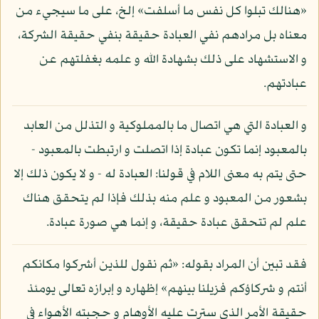
«هنالك تبلوا كل نفس ما أسلفت» إلخ، على ما سيجيء من
معناه بل مرادهم نفي العبادة حقيقة بنفي حقيقة الشركة،
و الاستشهاد على ذلك بشهادة الله و علمه بغفلتهم عن
عبادتهم.
و العبادة التي هي اتصال ما بالمملوكية و التذلل من العابد
بالمعبود إنما تكون عبادة إذا اتصلت و ارتبطت بالمعبود -
حتى يتم به معنى اللام في قولنا: العبادة له - و لا يكون ذلك إلا
بشعور من المعبود و علم منه بذلك فإذا لم يتحقق هناك
علم لم تتحقق عبادة حقيقة، و إنما هي صورة عبادة.
فقد تبين أن المراد بقوله: «ثم نقول للذين أشركوا مكانكم
أنتم و شركاؤكم فزيلنا بينهم» إظهاره و إبرازه تعالى يومئذ
حقيقة الأمر الذي سترت عليه الأوهام و حجبته الأهواء في