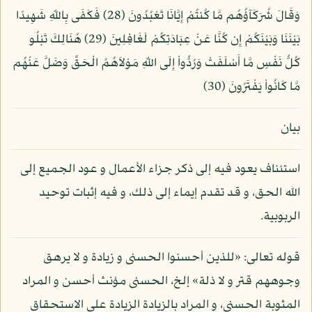
وَقَالَ شُرَكَآؤُهُم مَّا كُنتُمْ إِيَّانَا تَعْبُدُونَ (28) فَكَفَى بِاللّهِ شَهِيدًا
بَيْنَنَا وَبَيْنَكُمْ إِن كُنَّا عَنْ عِبَادَتِكُمْ لَغَافِلِينَ (29) هُنَالِكَ تَبْلُو
كُلُّ نَفْسٍ مَّا أَسْلَفَتْ وَرُدُّواْ إِلَى اللّهِ مَوْلاَهُمُ الْحَقِّ وَضَلَّ عَنْهُم
مَّا كَانُواْ يَفْتَرُونَ (30)
بيان
استئناف يعود فيه إلى ذكر جزاء الأعمال و عود الجميع إلى
الله الحق، و قد تقدم إيماء إلى ذلك، و فيه إثبات توحيد
الربوبية.
قوله تعالى: «للذين أحسنوا الحسنى و زيادة و لا يرهق
وجوههم قتر و لا ذلة» إلخ، الحسنى مؤنث أحسن و المراد
المثوبة الحسنى، و المراد بالزيادة الزيادة على الاستحقاق