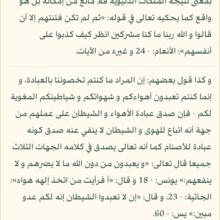
بمعنى نتيجة الملكات الدنيوية فلا مانع من إمكانه بل هو
واقع كما يحكيه تعالى في قوله: «ثم لم تكن فتنتهم إلا أن
قالوا و الله ربنا ما كنا مشركين انظر كيف كذبوا على
أنفسهم»: الأنعام: - 24 و غيره من الآيات.
و كذا قول بعضهم: إن المراد ما كنتم تخصوننا بالعبادة، و
إنما كنتم تعبدون أهواءكم و شهواتكم و شياطينكم المغوية
لكم - فإن صدق عبادة الأهواء و الشيطان على عملهم من
جهة أنه اتباع للهوى و الشيطان لا ينفي عنه صدق كونه
عبادة للأصنام كما أنه تعالى يصدق في كلامه الجهات الثلاث
جميعا قال تعالى: «و يعبدون من دون الله ما لا يضرهم و لا
ينفعهم:» يونس: - 18 و قال: «أ فرأيت من اتخذ إلهه هواه»:
الجاثية: - 23، و قال: «إن لا تعبدوا الشيطان إنه لكم عدو
مبين:» يس: - 60.