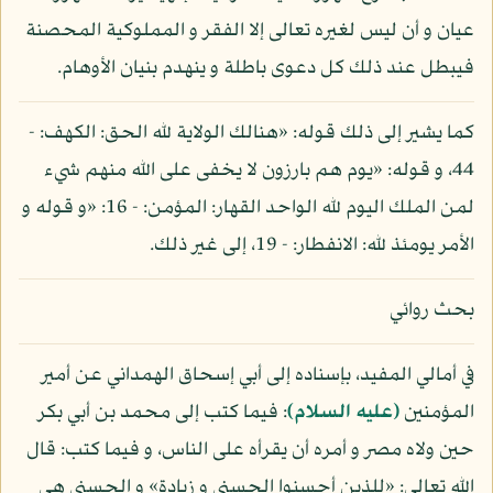
عيان و أن ليس لغيره تعالى إلا الفقر و المملوكية المحصنة
فيبطل عند ذلك كل دعوى باطلة و ينهدم بنيان الأوهام.
كما يشير إلى ذلك قوله: «هنالك الولاية لله الحق: الكهف: -
44، و قوله: «يوم هم بارزون لا يخفى على الله منهم شيء
لمن الملك اليوم لله الواحد القهار: المؤمن: - 16: «و قوله و
الأمر يومئذ لله: الانفطار: - 19، إلى غير ذلك.
بحث روائي
في أمالي المفيد، بإسناده إلى أبي إسحاق الهمداني عن أمير
المؤمنين
(عليه السلام)
: فيما كتب إلى محمد بن أبي بكر
حين ولاه مصر و أمره أن يقرأه على الناس، و فيما كتب: قال
الله تعالى: «للذين أحسنوا الحسنى و زيادة» و الحسنى هي