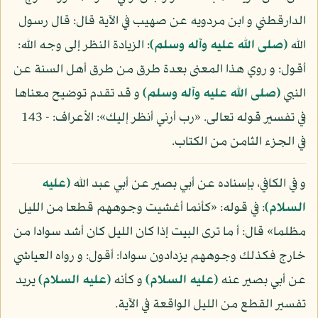
الدارقطني و ابن مردويه عن صهيب في الآية قال: قال رسول
الله
(صلى الله عليه وآله وسلم)
: الزيادة النظر إلى وجه الله:
أقول: و روي هذا المعنى بعدة طرق من طرق أهل السنة عن
النبي
(صلى الله عليه وآله وسلم)
و قد تقدم توضيح معناها
في تفسير قوله تعالى. «رب أرني أنظر إليك»: الأعراف: - 143
في الجزء الثامن من الكتاب.
و في الكافي، بإسناده عن أبي بصير عن أبي عبد الله
(عليه
السلام)
: في قوله: «كأنما أغشيت وجوههم قطعا من الليل
مظلما» قال: أ ما ترى البيت إذا كان الليل كان أشد سوادا من
خارج فكذلك وجوههم يزدادون سوادا: أقول: و رواه العياشي
عن أبي بصير عنه
(عليه السلام)
و كأنه
(عليه السلام)
يريد
تفسير القطع من الليل الواقعة في الآية.