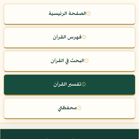
۞
الصفحة الرئيسية
۞
فهرس القرآن
۞
البحث في القرآن
۞
تفسير القرآن
۞
محفظتي