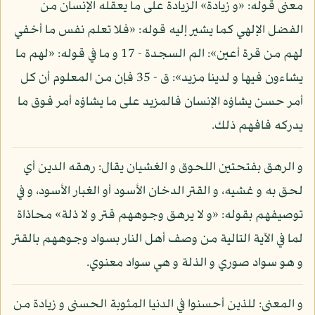
معنى قوله: «و زيادة» الزيادة على ما يعقله الإنسان من
الفضل الإلهي كما يشير إليه قوله: «فلا تعلم نفس ما أخفي
لهم من قرة أعين»: الم السجدة - 17 و ما في قوله: «لهم ما
يشاءون فيها و لدينا مزيد»: ق - 35 فإن من المعلوم أن كل
أمر حسن يشاؤه الإنسان فالمزيد على ما يشاؤه أمر فوق ما
يدركه فافهم ذلك.
و الرهق بفتحتين اللحوق و الغشيان يقال: رهقه الدين أي
لحق به و غشيه، و القتر الدخان الأسود أو الغبار الأسود، و في
توصيفهم بقوله: «و لا يرهق وجوههم قتر و لا ذلة» محاذاة
لما في الآية التالية من وصف أهل النار بسواد وجوههم بالقتر
و هو سواد صوري و الذلة و هي سواد معنوي.
و المعنى: للذين أحسنوا في الدنيا المثوبة الحسنى و زيادة من