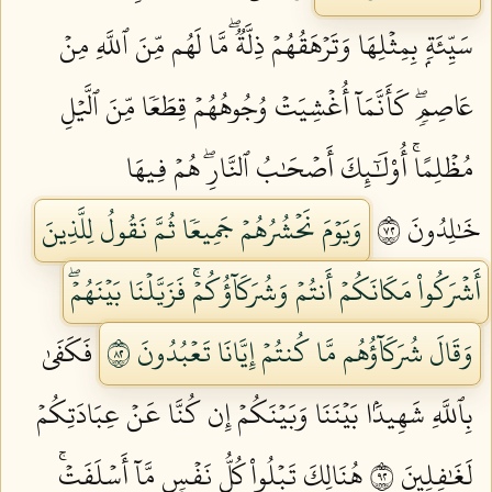
سَيِّئَةِۭ بِمِثۡلِهَا وَتَرۡهَقُهُمۡ ذِلَّةٞۖ مَّا لَهُم مِّنَ ٱللَّهِ مِنۡ
عَاصِمٖۖ كَأَنَّمَآ أُغۡشِيَتۡ وُجُوهُهُمۡ قِطَعٗا مِّنَ ٱلَّيۡلِ
مُظۡلِمًاۚ أُوْلَٰٓئِكَ أَصۡحَٰبُ ٱلنَّارِۖ هُمۡ فِيهَا
خَٰلِدُونَ ٢٧
وَيَوۡمَ نَحۡشُرُهُمۡ جَمِيعٗا ثُمَّ نَقُولُ لِلَّذِينَ
أَشۡرَكُواْ مَكَانَكُمۡ أَنتُمۡ وَشُرَكَآؤُكُمۡۚ فَزَيَّلۡنَا بَيۡنَهُمۡۖ
وَقَالَ شُرَكَآؤُهُم مَّا كُنتُمۡ إِيَّانَا تَعۡبُدُونَ ٢٨
فَكَفَىٰ
بِٱللَّهِ شَهِيدَۢا بَيۡنَنَا وَبَيۡنَكُمۡ إِن كُنَّا عَنۡ عِبَادَتِكُمۡ
لَغَٰفِلِينَ ٢٩
هُنَالِكَ تَبۡلُواْ كُلُّ نَفۡسٖ مَّآ أَسۡلَفَتۡۚ