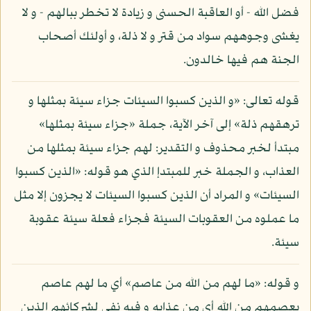
فضل الله - أو العاقبة الحسنى و زيادة لا تخطر ببالهم - و لا
يغشى وجوههم سواد من قتر و لا ذلة، و أولئك أصحاب
الجنة هم فيها خالدون.
قوله تعالى: «و الذين كسبوا السيئات جزاء سيئة بمثلها و
ترهقهم ذلة» إلى آخر الآية، جملة «جزاء سيئة بمثلها»
مبتدأ لخبر محذوف و التقدير: لهم جزاء سيئة بمثلها من
العذاب، و الجملة خبر للمبتدإ الذي هو قوله: «الذين كسبوا
السيئات» و المراد أن الذين كسبوا السيئات لا يجزون إلا مثل
ما عملوه من العقوبات السيئة فجزاء فعلة سيئة عقوبة
سيئة.
و قوله: «ما لهم من الله من عاصم» أي ما لهم عاصم
يعصمهم من الله أي من عذابه و فيه نفي لشركائهم الذين