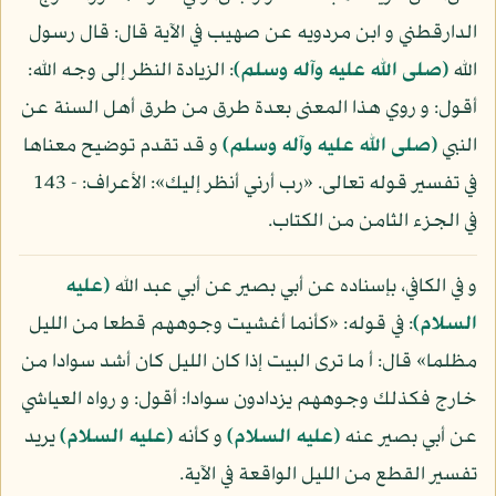
الدارقطني و ابن مردويه عن صهيب في الآية قال: قال رسول
الله
(صلى الله عليه وآله وسلم)
: الزيادة النظر إلى وجه الله:
أقول: و روي هذا المعنى بعدة طرق من طرق أهل السنة عن
النبي
(صلى الله عليه وآله وسلم)
و قد تقدم توضيح معناها
في تفسير قوله تعالى. «رب أرني أنظر إليك»: الأعراف: - 143
في الجزء الثامن من الكتاب.
و في الكافي، بإسناده عن أبي بصير عن أبي عبد الله
(عليه
السلام)
: في قوله: «كأنما أغشيت وجوههم قطعا من الليل
مظلما» قال: أ ما ترى البيت إذا كان الليل كان أشد سوادا من
خارج فكذلك وجوههم يزدادون سوادا: أقول: و رواه العياشي
عن أبي بصير عنه
(عليه السلام)
و كأنه
(عليه السلام)
يريد
تفسير القطع من الليل الواقعة في الآية.