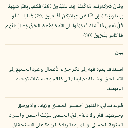
وَقَالَ شُرَكَآؤُهُم مَّا كُنتُمْ إِيَّانَا تَعْبُدُونَ (28) فَكَفَى بِاللّهِ شَهِيدًا
بَيْنَنَا وَبَيْنَكُمْ إِن كُنَّا عَنْ عِبَادَتِكُمْ لَغَافِلِينَ (29) هُنَالِكَ تَبْلُو
كُلُّ نَفْسٍ مَّا أَسْلَفَتْ وَرُدُّواْ إِلَى اللّهِ مَوْلاَهُمُ الْحَقِّ وَضَلَّ عَنْهُم
مَّا كَانُواْ يَفْتَرُونَ (30)
بيان
استئناف يعود فيه إلى ذكر جزاء الأعمال و عود الجميع إلى
الله الحق، و قد تقدم إيماء إلى ذلك، و فيه إثبات توحيد
الربوبية.
قوله تعالى: «للذين أحسنوا الحسنى و زيادة و لا يرهق
وجوههم قتر و لا ذلة» إلخ، الحسنى مؤنث أحسن و المراد
المثوبة الحسنى، و المراد بالزيادة الزيادة على الاستحقاق