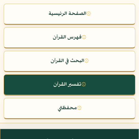
۞
الصفحة الرئيسية
۞
فهرس القرآن
۞
البحث في القرآن
۞
تفسير القرآن
۞
محفظتي