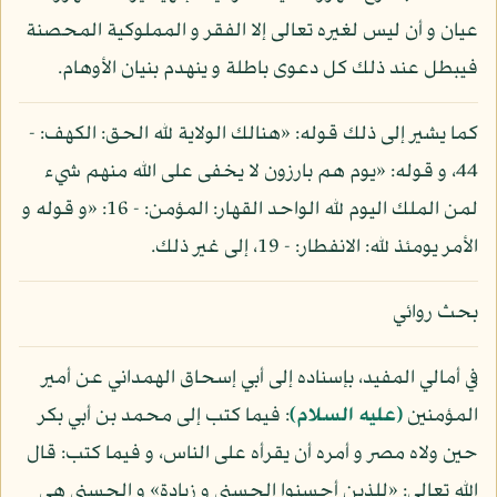
عيان و أن ليس لغيره تعالى إلا الفقر و المملوكية المحصنة
فيبطل عند ذلك كل دعوى باطلة و ينهدم بنيان الأوهام.
كما يشير إلى ذلك قوله: «هنالك الولاية لله الحق: الكهف: -
44، و قوله: «يوم هم بارزون لا يخفى على الله منهم شيء
لمن الملك اليوم لله الواحد القهار: المؤمن: - 16: «و قوله و
الأمر يومئذ لله: الانفطار: - 19، إلى غير ذلك.
بحث روائي
في أمالي المفيد، بإسناده إلى أبي إسحاق الهمداني عن أمير
المؤمنين
(عليه السلام)
: فيما كتب إلى محمد بن أبي بكر
حين ولاه مصر و أمره أن يقرأه على الناس، و فيما كتب: قال
الله تعالى: «للذين أحسنوا الحسنى و زيادة» و الحسنى هي