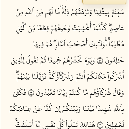
سَيِّئَةِۭ بِمِثۡلِهَا وَتَرۡهَقُهُمۡ ذِلَّةٞۖ مَّا لَهُم مِّنَ ٱللَّهِ مِنۡ
عَاصِمٖۖ كَأَنَّمَآ أُغۡشِيَتۡ وُجُوهُهُمۡ قِطَعٗا مِّنَ ٱلَّيۡلِ
مُظۡلِمًاۚ أُوْلَٰٓئِكَ أَصۡحَٰبُ ٱلنَّارِۖ هُمۡ فِيهَا
خَٰلِدُونَ ٢٧
وَيَوۡمَ نَحۡشُرُهُمۡ جَمِيعٗا ثُمَّ نَقُولُ لِلَّذِينَ
أَشۡرَكُواْ مَكَانَكُمۡ أَنتُمۡ وَشُرَكَآؤُكُمۡۚ فَزَيَّلۡنَا بَيۡنَهُمۡۖ
وَقَالَ شُرَكَآؤُهُم مَّا كُنتُمۡ إِيَّانَا تَعۡبُدُونَ ٢٨
فَكَفَىٰ
بِٱللَّهِ شَهِيدَۢا بَيۡنَنَا وَبَيۡنَكُمۡ إِن كُنَّا عَنۡ عِبَادَتِكُمۡ
لَغَٰفِلِينَ ٢٩
هُنَالِكَ تَبۡلُواْ كُلُّ نَفۡسٖ مَّآ أَسۡلَفَتۡۚ