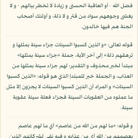
فضل الله - أو العاقبة الحسنى و زيادة لا تخطر ببالهم - و لا
يغشى وجوههم سواد من قتر و لا ذلة، و أولئك أصحاب
الجنة هم فيها خالدون.
قوله تعالى: «و الذين كسبوا السيئات جزاء سيئة بمثلها و
ترهقهم ذلة» إلى آخر الآية، جملة «جزاء سيئة بمثلها»
مبتدأ لخبر محذوف و التقدير: لهم جزاء سيئة بمثلها من
العذاب، و الجملة خبر للمبتدإ الذي هو قوله: «الذين كسبوا
السيئات» و المراد أن الذين كسبوا السيئات لا يجزون إلا مثل
ما عملوه من العقوبات السيئة فجزاء فعلة سيئة عقوبة
سيئة.
و قوله: «ما لهم من الله من عاصم» أي ما لهم عاصم
يعصمهم من الله أي من عذابه و فيه نفي لشركائهم الذين