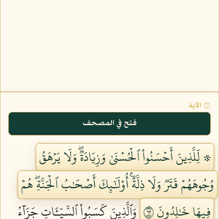
۞ الآية
فتح في المصحف
۞ لِّلَّذِينَ أَحۡسَنُواْ ٱلۡحُسۡنَىٰ وَزِيَادَةٞۖ وَلَا يَرۡهَقُ
وُجُوهَهُمۡ قَتَرٞ وَلَا ذِلَّةٌۚ أُوْلَٰٓئِكَ أَصۡحَٰبُ ٱلۡجَنَّةِۖ هُمۡ
فِيهَا خَٰلِدُونَ ٢٦
وَٱلَّذِينَ كَسَبُواْ ٱلسَّيِّـَٔاتِ جَزَآءُ