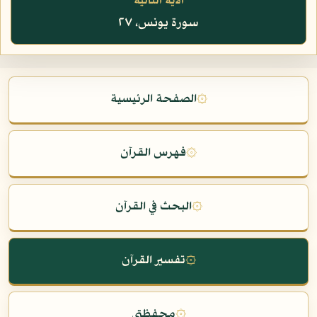
الآية التالية
سورة يونس، ٢٧
۞
الصفحة الرئيسية
۞
فهرس القرآن
۞
البحث في القرآن
۞
تفسير القرآن
۞
محفظتي