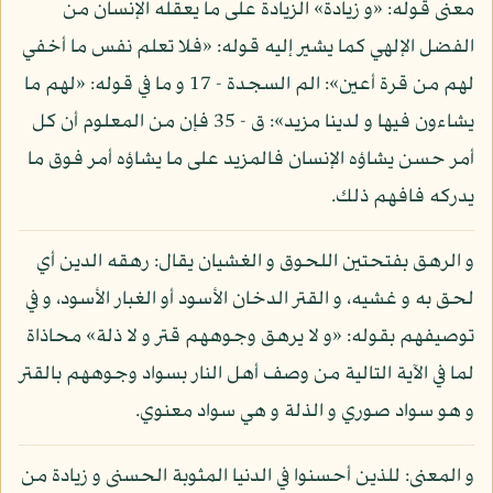
معنى قوله: «و زيادة» الزيادة على ما يعقله الإنسان من
الفضل الإلهي كما يشير إليه قوله: «فلا تعلم نفس ما أخفي
لهم من قرة أعين»: الم السجدة - 17 و ما في قوله: «لهم ما
يشاءون فيها و لدينا مزيد»: ق - 35 فإن من المعلوم أن كل
أمر حسن يشاؤه الإنسان فالمزيد على ما يشاؤه أمر فوق ما
يدركه فافهم ذلك.
و الرهق بفتحتين اللحوق و الغشيان يقال: رهقه الدين أي
لحق به و غشيه، و القتر الدخان الأسود أو الغبار الأسود، و في
توصيفهم بقوله: «و لا يرهق وجوههم قتر و لا ذلة» محاذاة
لما في الآية التالية من وصف أهل النار بسواد وجوههم بالقتر
و هو سواد صوري و الذلة و هي سواد معنوي.
و المعنى: للذين أحسنوا في الدنيا المثوبة الحسنى و زيادة من