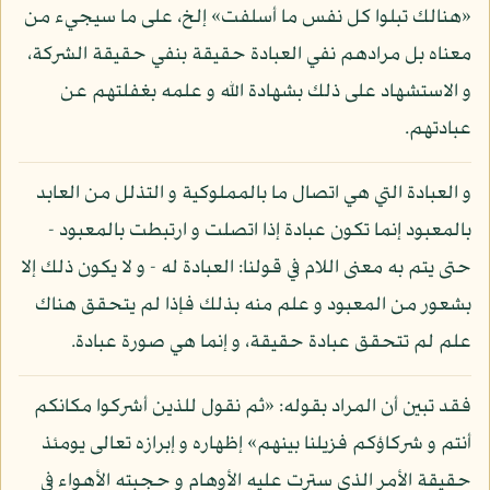
«هنالك تبلوا كل نفس ما أسلفت» إلخ، على ما سيجيء من
معناه بل مرادهم نفي العبادة حقيقة بنفي حقيقة الشركة،
و الاستشهاد على ذلك بشهادة الله و علمه بغفلتهم عن
عبادتهم.
و العبادة التي هي اتصال ما بالمملوكية و التذلل من العابد
بالمعبود إنما تكون عبادة إذا اتصلت و ارتبطت بالمعبود -
حتى يتم به معنى اللام في قولنا: العبادة له - و لا يكون ذلك إلا
بشعور من المعبود و علم منه بذلك فإذا لم يتحقق هناك
علم لم تتحقق عبادة حقيقة، و إنما هي صورة عبادة.
فقد تبين أن المراد بقوله: «ثم نقول للذين أشركوا مكانكم
أنتم و شركاؤكم فزيلنا بينهم» إظهاره و إبرازه تعالى يومئذ
حقيقة الأمر الذي سترت عليه الأوهام و حجبته الأهواء في