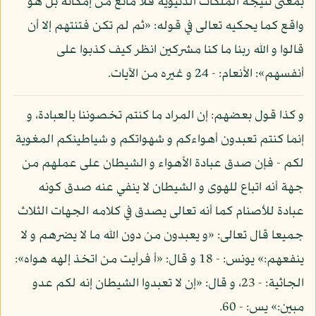
بمعنى نتيجة الملكات الدنيوية فلا مانع من إمكانه بل هو
واقع كما يحكيه تعالى في قوله: «ثم لم تكن فتنتهم إلا أن
قالوا و الله ربنا ما كنا مشركين انظر كيف كذبوا على
أنفسهم»: الأنعام: - 24 و غيره من الآيات.
و كذا قول بعضهم: إن المراد ما كنتم تخصوننا بالعبادة، و
إنما كنتم تعبدون أهواءكم و شهواتكم و شياطينكم المغوية
لكم - فإن صدق عبادة الأهواء و الشيطان على عملهم من
جهة أنه اتباع للهوى و الشيطان لا ينفي عنه صدق كونه
عبادة للأصنام كما أنه تعالى يصدق في كلامه الجهات الثلاث
جميعا قال تعالى: «و يعبدون من دون الله ما لا يضرهم و لا
ينفعهم:» يونس: - 18 و قال: «أ فرأيت من اتخذ إلهه هواه»:
الجاثية: - 23، و قال: «إن لا تعبدوا الشيطان إنه لكم عدو
مبين:» يس: - 60.