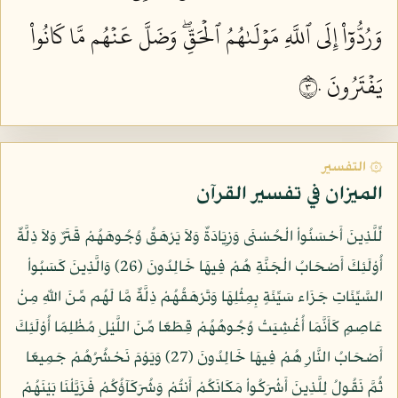
وَرُدُّوٓاْ إِلَى ٱللَّهِ مَوۡلَىٰهُمُ ٱلۡحَقِّۖ وَضَلَّ عَنۡهُم مَّا كَانُواْ
يَفۡتَرُونَ ٣٠
۞ التفسير
الميزان في تفسير القرآن
لِّلَّذِينَ أَحْسَنُواْ الْحُسْنَى وَزِيَادَةٌ وَلاَ يَرْهَقُ وُجُوهَهُمْ قَتَرٌ وَلاَ ذِلَّةٌ
أُوْلَئِكَ أَصْحَابُ الْجَنَّةِ هُمْ فِيهَا خَالِدُونَ (26) وَالَّذِينَ كَسَبُواْ
السَّيِّئَاتِ جَزَاء سَيِّئَةٍ بِمِثْلِهَا وَتَرْهَقُهُمْ ذِلَّةٌ مَّا لَهُم مِّنَ اللّهِ مِنْ
عَاصِمٍ كَأَنَّمَا أُغْشِيَتْ وُجُوهُهُمْ قِطَعًا مِّنَ اللَّيْلِ مُظْلِمًا أُوْلَئِكَ
أَصْحَابُ النَّارِ هُمْ فِيهَا خَالِدُونَ (27) وَيَوْمَ نَحْشُرُهُمْ جَمِيعًا
ثُمَّ نَقُولُ لِلَّذِينَ أَشْرَكُواْ مَكَانَكُمْ أَنتُمْ وَشُرَكَآؤُكُمْ فَزَيَّلْنَا بَيْنَهُمْ