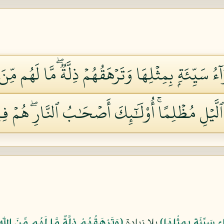
ُ سَيِّئَةِۭ بِمِثۡلِهَا وَتَرۡهَقُهُمۡ ذِلَّةٞۖ مَّا لَهُم مِّن
َيۡلِ مُظۡلِمًاۚ أُوْلَٰٓئِكَ أَصۡحَٰبُ ٱلنَّارِۖ هُمۡ فِي
 سَيِّئَةٍ بِمِثْلِهَا﴾
بلا زيادة
﴿وَتَرْهَقُهُمْ ذِلَّةٌ مَّا لَهُم مِّنَ اللّه