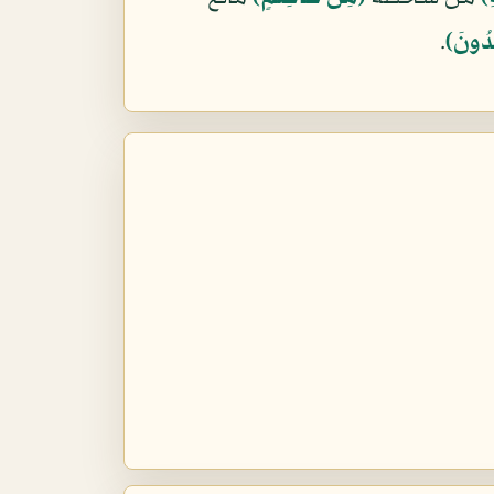
ِدُونَ﴾
.