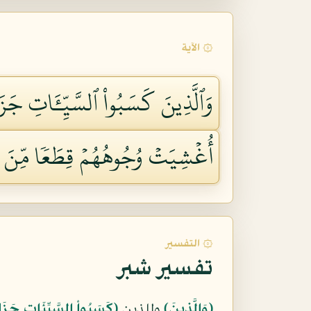
۞ الآية
وَٱلَّذِينَ كَسَبُواْ ٱلسَّيِّـَٔاتِ جَزَآء
أُغۡشِيَتۡ وُجُوهُهُمۡ قِطَعٗا مِّنَ ٱلّ
۞ التفسير
تفسير شبر
﴿وَالَّذِينَ﴾
وللذين
﴿كَسَبُواْ السَّيِّئَاتِ جَزَاء