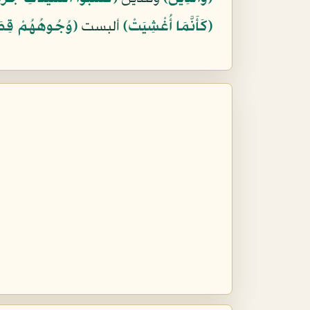
﴿كَأَنَّمَا أُغْشِيَتْ﴾
ألبست
﴿وُجُوهُهُمْ قِطَعً