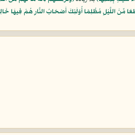
ا مِّنَ اللَّيْلِ مُظْلِمًا أُوْلَئِكَ أَصْحَابُ النَّارِ هُمْ فِيهَا خَال