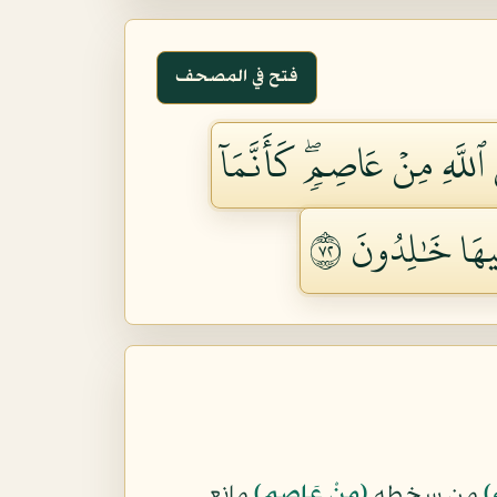
فتح في المصحف
َ ٱللَّهِ مِنۡ عَاصِمٖۖ كَأَنَّمَآ
هَا خَٰلِدُونَ ٢٧
ِ﴾
من سخطه
﴿مِنْ عَاصِمٍ﴾
مانع