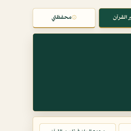
 القرآن
۞
محفظتي