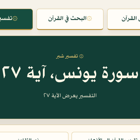
القرآن
۞
البحث في القرآن
۞
تفسير
۞ تفسير شبر
سورة يونس، آية ٢٧
التفسير يعرض الآية ٢٧