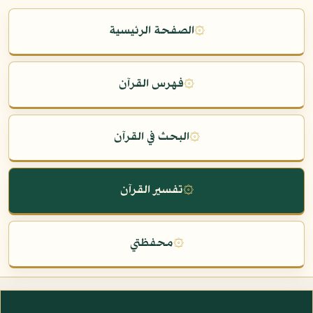
۞
الصفحة الرئيسية
۞
فهرس القرآن
۞
البحث في القرآن
۞
تفسير القرآن
۞
محفظتي