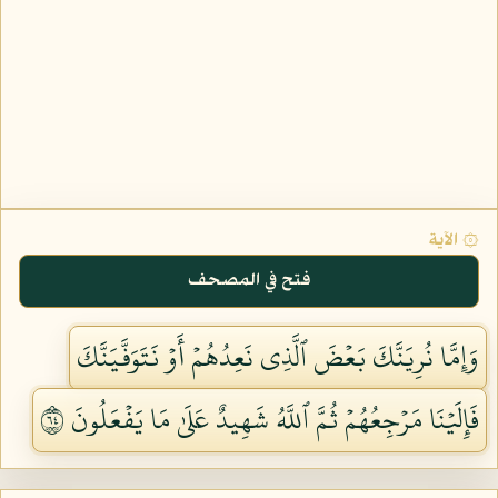
۞ الآية
فتح في المصحف
وَإِمَّا نُرِيَنَّكَ بَعۡضَ ٱلَّذِي نَعِدُهُمۡ أَوۡ نَتَوَفَّيَنَّكَ
فَإِلَيۡنَا مَرۡجِعُهُمۡ ثُمَّ ٱللَّهُ شَهِيدٌ عَلَىٰ مَا يَفۡعَلُونَ ٤٦