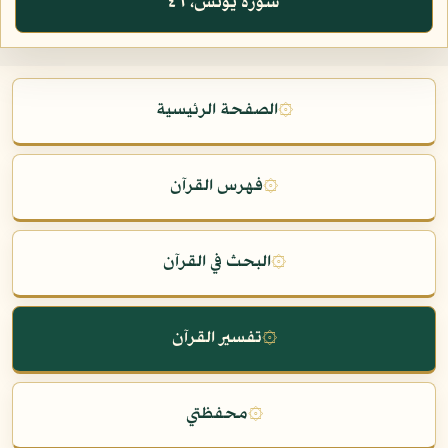
سورة يونس، ٤٦
۞
الصفحة الرئيسية
۞
فهرس القرآن
۞
البحث في القرآن
۞
تفسير القرآن
۞
محفظتي