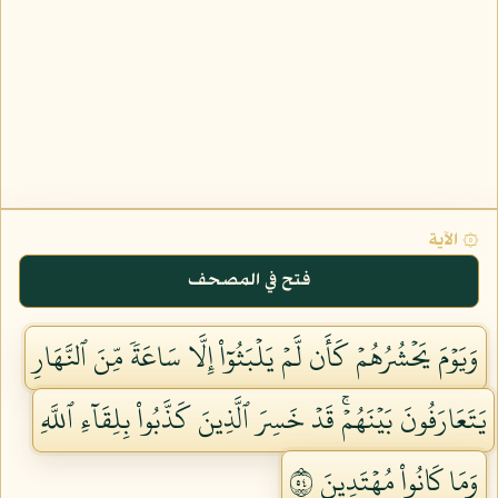
۞ الآية
فتح في المصحف
وَيَوۡمَ يَحۡشُرُهُمۡ كَأَن لَّمۡ يَلۡبَثُوٓاْ إِلَّا سَاعَةٗ مِّنَ ٱلنَّهَارِ
يَتَعَارَفُونَ بَيۡنَهُمۡۚ قَدۡ خَسِرَ ٱلَّذِينَ كَذَّبُواْ بِلِقَآءِ ٱللَّهِ
وَمَا كَانُواْ مُهۡتَدِينَ ٤٥