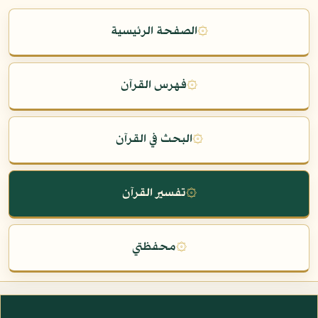
۞
الصفحة الرئيسية
۞
فهرس القرآن
۞
البحث في القرآن
۞
تفسير القرآن
۞
محفظتي