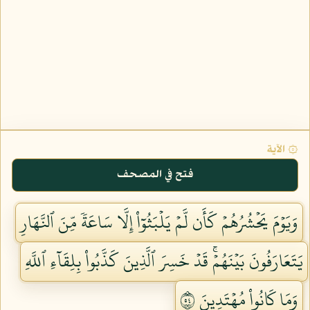
۞ الآية
فتح في المصحف
وَيَوۡمَ يَحۡشُرُهُمۡ كَأَن لَّمۡ يَلۡبَثُوٓاْ إِلَّا سَاعَةٗ مِّنَ ٱلنَّهَارِ
يَتَعَارَفُونَ بَيۡنَهُمۡۚ قَدۡ خَسِرَ ٱلَّذِينَ كَذَّبُواْ بِلِقَآءِ ٱللَّهِ
وَمَا كَانُواْ مُهۡتَدِينَ ٤٥