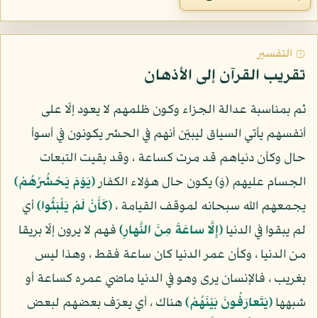
۞ التفسير
تقريب القرآن إلى الأذهان
ثم بمناسبة عدالة الجزاء وكون ظلمهم لا يعود إلّا على
أنفسهم يأتي السياق ليبيّن أنهم في الحشر يكونون في أسوأ
حال وكأن دنياهم قد مرت كساعة ، وقد بقيت التبعات
الجسام عليهم (وَ) يكون حال هؤلاء الكفار
(يَوْمَ يَحْشُرُهُمْ)
يجمعهم الله سبحانه لموقف القيامة ،
(كَأَنْ لَمْ يَلْبَثُوا)
أي
لم يبقوا في الدنيا
(إِلَّا ساعَةً مِنَ النَّهارِ)
فهم لا يرون إلّا بريقا
من الدنيا ، وكأن عمر الدنيا كان ساعة فقط ، وهذا ليس
بغريب ، فالإنسان يرى وهو في الدنيا ماضي عمره كساعة أو
شبهها
(يَتَعارَفُونَ بَيْنَهُمْ)
هناك ، أي يعرّف بعضهم لبعض