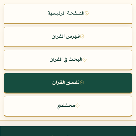
۞
الصفحة الرئيسية
۞
فهرس القرآن
۞
البحث في القرآن
۞
تفسير القرآن
۞
محفظتي