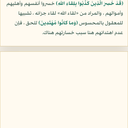
(قَدْ خَسِرَ الَّذِينَ كَذَّبُوا بِلِقاءِ اللهِ)
خسروا أنفسهم وأهليهم
وأموالهم ، والمراد من «لقاء الله» لقاء جزائه ، تشبيها
للمعقول بالمحسوس
(وَما كانُوا مُهْتَدِينَ)
للحق ، فإن
عدم اهتدائهم هنا سبب خسارتهم هناك.