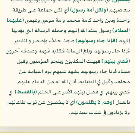
يفعلون﴾
أي عليم بأفعالهم حافظ لها فهو يوفيهم عقاب
معاصيهم
﴿ولكل أمة رسول﴾
أي لكل جماعة على طريقة
واحدة ودين واحد كأمة محمد وأمة موسى وعيسى
(عليهما
السلام)
رسول بعثه الله إليهم وحمله الرسالة التي يؤديها
إليهم
﴿فإذا جاء رسولهم﴾
هاهنا حذف وإضمار والتقدير
فإذا جاء رسولهم وبلغ الرسالة فكذبه قومه وصدقه آخرون
﴿قضي بينهم﴾
فيهلك المكذبون وينجو المؤمنون وقيل
معناه فإذا جاء رسولهم يشهد عليهم يوم القيامة عن
مجاهد وقيل في الدنيا بما أذن الله له من الدعاء عليهم
قضي بينهم أي فصل بينهم الأمر على الحتم
﴿بالقسط﴾
أي
بالعدل
﴿وهم لا يظلمون﴾
أي لا ينقصون عن ثواب طاعاتهم
ولا يزدادون في عقاب سيئاتهم.