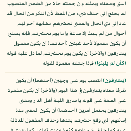
الذي وصفناه وبمثله وإن جعلته حالا من الضمير المنصوب
لم يحتج إلى حذف شيء من اللفظ لأن الذكر من الحال قد
عاد إلى ذي الحال والمعنى نحشرهم مشابهة أحوالهم
أحوال من لم يلبث إلا ساعة وإما يوم نحشرهم فإنه يصلح
أن يكون معمولا لأحد شيئين (أحدهما) أن يكون معمول
يتعارفون (والآخر) أن يكون يوم نحشرهم لما دل عليه قوله
﴿كأن لم يلبثوا﴾
فإذا جعلته معمولا لقوله
﴿يتعارفون﴾
انتصب يوم على وجهين (أحدهما) أن يكون
ظرفا معناه يتعارفون في هذا اليوم (والآخر) أن يكون مفعولا
على السعة على قوله يا سارق الليلة أهل الدار ومعنى
يتعارفون يحتمل أمرين (أحدهما) أن يكون المعنى مدة
إماتتهم التي وقع حشرهم بعدها وحذف المفعول للدلالة
عليه كما حذف في مواضع كثيرة وعدي تفاعل كما يعدى في