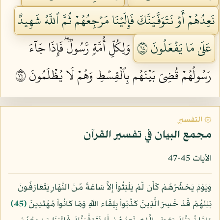
نَعِدُهُمۡ أَوۡ نَتَوَفَّيَنَّكَ فَإِلَيۡنَا مَرۡجِعُهُمۡ ثُمَّ ٱللَّهُ شَهِيدٌ
عَلَىٰ مَا يَفۡعَلُونَ ٤٦
وَلِكُلِّ أُمَّةٖ رَّسُولٞۖ فَإِذَا جَآءَ
رَسُولُهُمۡ قُضِيَ بَيۡنَهُم بِٱلۡقِسۡطِ وَهُمۡ لَا يُظۡلَمُونَ ٤٧
۞ التفسير
مجمع البيان في تفسير القرآن
الآيات 45-47
وَيَوْمَ يَحْشُرُهُمْ كَأَن لَّمْ يَلْبَثُواْ إِلاَّ سَاعَةً مِّنَ النَّهَارِ يَتَعَارَفُونَ
بَيْنَهُمْ قَدْ خَسِرَ الَّذِينَ كَذَّبُواْ بِلِقَاء اللّهِ وَمَا كَانُواْ مُهْتَدِينَ
﴿45﴾