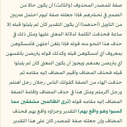
صفة للمصدر المحذوف (والثالث) أن يكون حالا من
الضمير في نحشرهم فإذا جعلته صفة ليوم احتمل ضربين
من التأويل (أحدهما) أن يكون التقدير كأن لم يلبثوا قبله إلا
ساعة فحذفت الكلمة لدلالة المعنى عليها ومثل ذلك في
حذف هذا النحو منه قوله فإذا بلغن أجلهن فأمسكوهن
بمعروف أي أمسكوهن قبله وكذلك قوله يتربصن بأنفسهن
أي يتربصن بعدهم ويجوز أن يكون المعنى كأن لم يلبثوا
قبله فحذف المضاف وأقيم المضاف إليه مقامه ثم
حذفت الهاء من الصفة كقولك الناس رجلان رجل أهنتم
ورجل أكرمتم ومثل هذا في حذف المضاف وإقامة الصفة
المضاف إليه مقامه قوله
﴿ترى الظالمين مشفقين مما
كسبوا وهو واقع بهم﴾
التقدير وجزاؤه واقع بهم فحذف
المضاف وإن جعلته صفة للمصدر كان على هذا التقدير