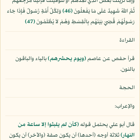
وَإِمَّا نُرِيَنَّكَ بَعْضَ الَّذِي نَعِدُهُمْ أَوْ نَتَوَفَّيَنَّكَ فَإِلَيْنَا مَرْجِعُهُمْ
ثُمَّ اللّهُ شَهِيدٌ عَلَى مَا يَفْعَلُونَ
﴿46﴾
وَلِكُلِّ أُمَّةٍ رَّسُولٌ فَإِذَا جَاء
رَسُولُهُمْ قُضِيَ بَيْنَهُم بِالْقِسْطِ وَهُمْ لاَ يُظْلَمُونَ
﴿47﴾
القراءة
قرأ حفص عن عاصم
﴿ويوم يحشرهم﴾
بالياء والباقون
بالنون.
الحجة
والإعراب:
قال أبو علي يحتمل قوله
﴿كأن لم يلبثوا إلا ساعة من
النهار﴾
ثلاثة أوجه (أحدها) أن يكون صفة (والآخر) أن يكون