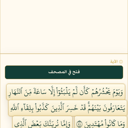
۞ الآية
فتح في المصحف
وَيَوۡمَ يَحۡشُرُهُمۡ كَأَن لَّمۡ يَلۡبَثُوٓاْ إِلَّا سَاعَةٗ مِّنَ ٱلنَّهَارِ
يَتَعَارَفُونَ بَيۡنَهُمۡۚ قَدۡ خَسِرَ ٱلَّذِينَ كَذَّبُواْ بِلِقَآءِ ٱللَّهِ
وَمَا كَانُواْ مُهۡتَدِينَ ٤٥
وَإِمَّا نُرِيَنَّكَ بَعۡضَ ٱلَّذِي