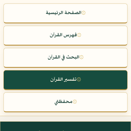
۞
الصفحة الرئيسية
۞
فهرس القرآن
۞
البحث في القرآن
۞
تفسير القرآن
۞
محفظتي